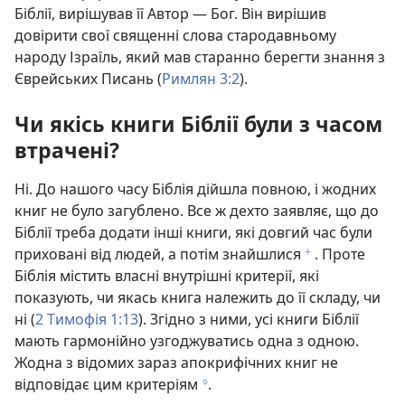
Біблії, вирішував її Автор — Бог. Він вирішив
довірити свої священні слова стародавньому
народу Ізраїль, який мав старанно берегти знання з
Єврейських Писань (
Римлян 3:2
).
Чи якісь книги Біблії були з часом
втрачені?
Ні. До нашого часу Біблія дійшла повною, і жодних
книг не було загублено. Все ж дехто заявляє, що до
Біблії треба додати інші книги, які довгий час були
приховані від людей, а потім знайшлися
. Проте
f
Біблія містить власні внутрішні критерії, які
показують, чи якась книга належить до її складу, чи
ні (
2 Тимофія 1:13
). Згідно з ними, усі книги Біблії
мають гармонійно узгоджуватись одна з одною.
Жодна з відомих зараз апокрифічних книг не
відповідає цим критеріям
.
g