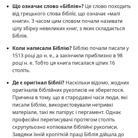
Що означає слово «Біблія»?
Це слово походить
від грецького слова
біблı́а
, що означає «малі
книги». З часом цим словом почали називати
цілу збірку невеликих книг, з яких складається
Біблія.
Коли написали Біблію?
Біблію почали писати у
1513 році до н. е., а закінчили приблизно в 98
році н. е. Тобто ця книга писалася цілих 16
століть.
Де є оригінал Біблії?
Наскільки відомо, жодних
оригіналів біблійних рукописів не збереглося.
Причина в тому, що в стародавні часи люди, які
писали Біблію, використовували нетривкі
матеріали, такі як папірус і пергамент. Однак
професійні переписувачі протягом століть
скрупульозно копіювали біблійні рукописи.
Завдяки їхній кропіткій праці Біблія дійшла до