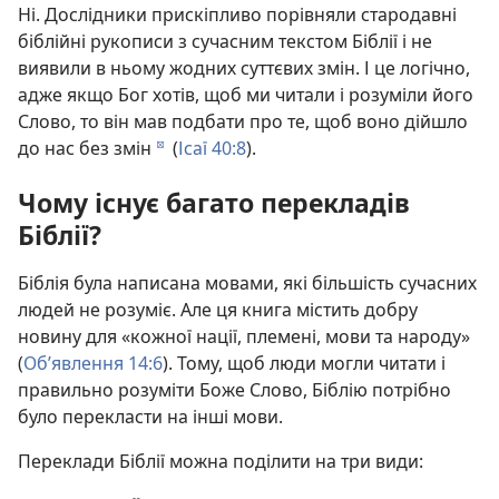
Ні. Дослідники прискіпливо порівняли стародавні
біблійні рукописи з сучасним текстом Біблії і не
виявили в ньому жодних суттєвих змін. І це логічно,
адже якщо Бог хотів, щоб ми читали і розуміли його
Слово, то він мав подбати про те, щоб воно дійшло
до нас без змін
(
Ісаї 40:8
).
d
Чому існує багато перекладів
Біблії?
Біблія була написана мовами, які більшість сучасних
людей не розуміє. Але ця книга містить добру
новину для «кожної нації, племені, мови та народу»
(
Об’явлення 14:6
). Тому, щоб люди могли читати і
правильно розуміти Боже Слово, Біблію потрібно
було перекласти на інші мови.
Переклади Біблії можна поділити на три види: