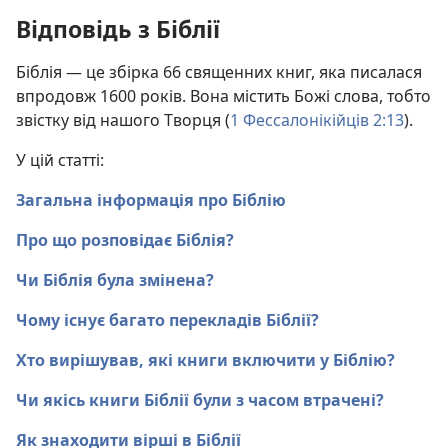
Відповідь з Біблії
Біблія — це збірка 66 священних книг, яка писалася
впродовж 1600 років. Вона містить Божі слова, тобто
звістку від нашого Творця (
1 Фессалонікійців 2:13
).
У цій статті:
Загальна інформація про Біблію
Про що розповідає Біблія?
Чи Біблія була змінена?
Чому існує багато перекладів Біблії?
Хто вирішував, які книги включити у Біблію?
Чи якісь книги Біблії були з часом втрачені?
Як знаходити вірші в Біблії