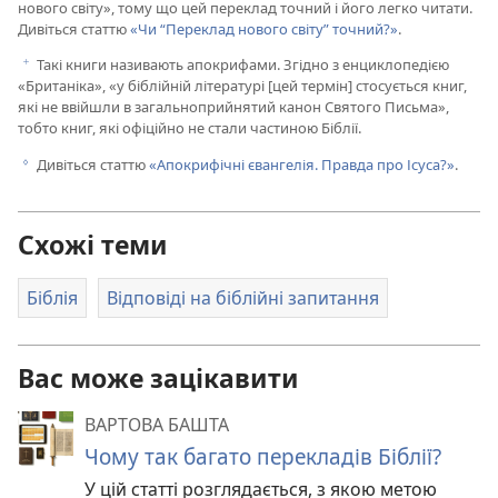
нового світу», тому що цей переклад точний і його легко читати.
Дивіться статтю
«Чи “Переклад нового світу” точний?»
.
Такі книги називають апокрифами. Згідно з енциклопедією
f
«Британіка», «у біблійній літературі [цей термін] стосується книг,
які не ввійшли в загальноприйнятий канон Святого Письма»,
тобто книг, які офіційно не стали частиною Біблії.
Дивіться статтю
«Апокрифічні євангелія. Правда про Ісуса?»
.
g
Схожі теми
Біблія
Відповіді на біблійні запитання
Вас може зацікавити
ВАРТОВА БАШТА
Чому так багато перекладів Біблії?
У цій статті розглядається, з якою метою