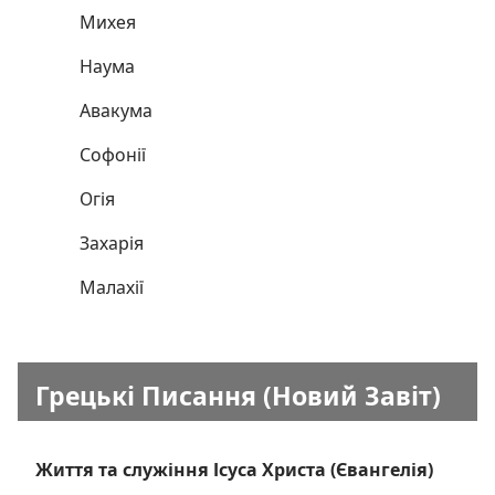
Михея
Наума
Авакума
Софонії
Огія
Захарія
Малахії
Грецькі Писання (Новий Завіт)
Життя та служіння Ісуса Христа (Євангелія)