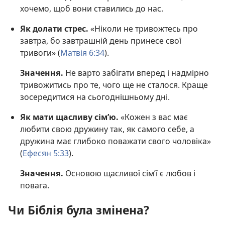
хочемо, щоб вони ставились до нас.
Як долати стрес.
«Ніколи не тривожтесь про
завтра, бо завтрашній день принесе свої
тривоги» (
Матвія 6:34
).
Значення.
Не варто забігати вперед і надмірно
тривожитись про те, чого ще не сталося. Краще
зосередитися на сьогоднішньому дні.
Як мати щасливу сім’ю.
«Кожен з вас має
любити свою дружину так, як самого себе, а
дружина має глибоко поважати свого чоловіка»
(
Ефесян 5:33
).
Значення.
Основою щасливої сім’ї є любов і
повага.
Чи Біблія була змінена?