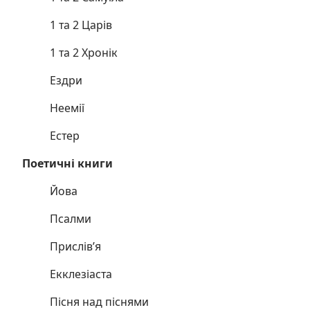
1 та 2 Царів
1 та 2 Хронік
Ездри
Неемії
Естер
Поетичні книги
Йова
Псалми
Прислів’я
Екклезіаста
Пісня над піснями