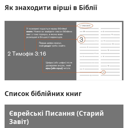
Як знаходити вірші в Біблії
Список біблійних книг
Єврейські Писання (Старий
Завіт)