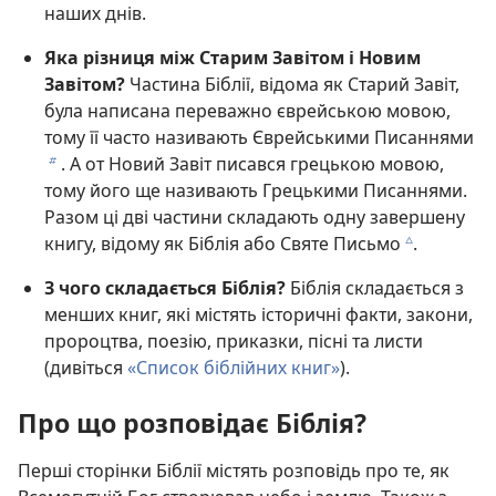
наших днів.
Яка різниця між Старим Завітом і Новим
Завітом?
Частина Біблії, відома як Старий Завіт,
була написана переважно єврейською мовою,
тому її часто називають Єврейськими Писаннями
. А от Новий Завіт писався грецькою мовою,
b
тому його ще називають Грецькими Писаннями.
Разом ці дві частини складають одну завершену
книгу, відому як Біблія або Святе Письмо
.
c
З чого складається Біблія?
Біблія складається з
менших книг, які містять історичні факти, закони,
пророцтва, поезію, приказки, пісні та листи
(дивіться
«Список біблійних книг»
).
Про що розповідає Біблія?
Перші сторінки Біблії містять розповідь про те, як