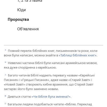
1, 2 та 3 Івана
Юди
Пророцтва
Об’явлення
Повний перелік біблійних книг, письменників та роки, коли
a
вони були написані, можна знайти в
«Таблиці біблійних книг»
.
Невеликі частини Біблії були написані арамейською мовою,
b
яка дуже споріднена з єврейською.
Багато читачів Біблії надають перевагу назвам «Єврейські
c
Писання» і «Грецькі Писання», адже назви «Старий Завіт» і
«Новий Завіт» створюють хибне враження, що Старий Завіт
застарів і його було замінено новим.
Дивіться статтю
«Чи Біблія була змінена?»
.
d
Багатьом людям подобається читати «Біблію. Переклад
e