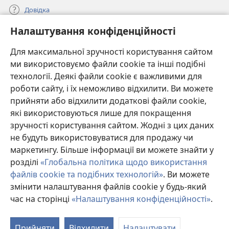
Довідка
Налаштування конфіденційності
Пожертви
(відкривається
у
Для максимальної зручності користування сайтом
новому
ми використовуємо файли cookie та інші подібні
ОНЛАЙН-БІБЛІОТЕКА Товариства «Вартова башта»™
(відкривається
вікні)
технології. Деякі файли cookie є важливими для
у
®
JW Hub
роботи сайту, і їх неможливо відхилити. Ви можете
новому
(відкривається
вікні)
прийняти або відхилити додаткові файли cookie,
у
®
JW Library
новому
які використовуються лише для покращення
вікні)
зручності користування сайтом. Жодні з цих даних
Watchtower Library
не будуть використовуватися для продажу чи
маркетингу. Більше інформації ви можете знайти у
розділі
«Глобальна політика щодо використання
файлів cookie та подібних технологій»
. Ви можете
Copyright
© 2026 Watch Tower Bible and Tract Society of Pennsylvania.
змінити налаштування файлів cookie у будь-який
УМОВИ ВИКОРИСТАННЯ
|
ПОЛІТИКА КОНФІДЕНЦІЙНОСТІ
|
час на сторінці
«Налаштування конфіденційності»
.
НАЛАШТУВАННЯ КОНФІДЕНЦІЙНОСТІ
Прийняти
Відхилити
Налаштувати