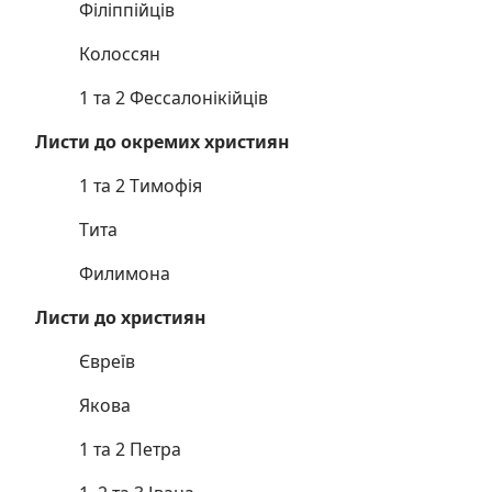
Філіппійців
Колоссян
1 та 2 Фессалонікійців
Листи до окремих християн
1 та 2 Тимофія
Тита
Филимона
Листи до християн
Євреїв
Якова
1 та 2 Петра