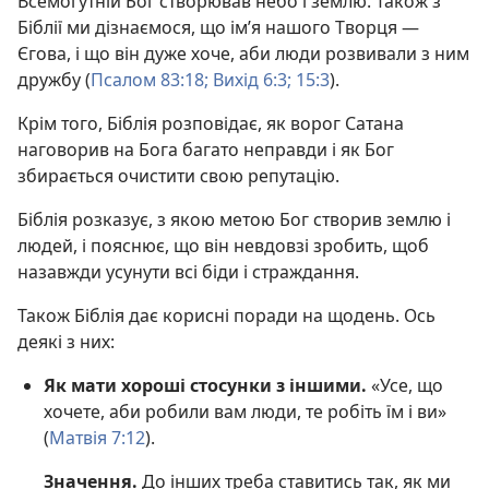
Всемогутній Бог створював небо і землю. Також з
Біблії ми дізнаємося, що ім’я нашого Творця —
Єгова, і що він дуже хоче, аби люди розвивали з ним
дружбу (
Псалом 83:18;
Вихід 6:3;
15:3
).
Крім того, Біблія розповідає, як ворог Сатана
наговорив на Бога багато неправди і як Бог
збирається очистити свою репутацію.
Біблія розказує, з якою метою Бог створив землю і
людей, і пояснює, що він невдовзі зробить, щоб
назавжди усунути всі біди і страждання.
Також Біблія дає корисні поради на щодень. Ось
деякі з них:
Як мати хороші стосунки з іншими.
«Усе, що
хочете, аби робили вам люди, те робіть їм і ви»
(
Матвія 7:12
).
Значення.
До інших треба ставитись так, як ми