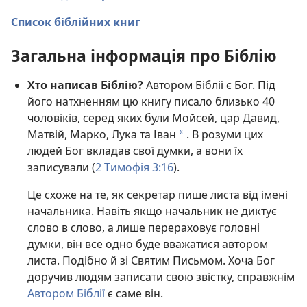
Список біблійних книг
Загальна інформація про Біблію
Хто написав Біблію?
Автором Біблії є Бог. Під
його натхненням цю книгу писало близько 40
чоловіків, серед яких були Мойсей, цар Давид,
Матвій, Марко, Лука та Іван
. В розуми цих
a
людей Бог вкладав свої думки, а вони їх
записували (
2 Тимофія 3:16
).
Це схоже на те, як секретар пише листа від імені
начальника. Навіть якщо начальник не диктує
слово в слово, а лише перераховує головні
думки, він все одно буде вважатися автором
листа. Подібно й зі Святим Письмом. Хоча Бог
доручив людям записати свою звістку, справжнім
Автором Біблії
є саме він.