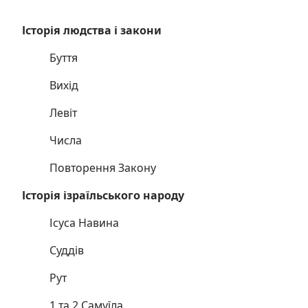
Історія людства і закони
Буття
Вихід
Левіт
Числа
Повторення Закону
Історія ізраїльського народу
Ісуса Навина
Суддів
Рут
1 та 2 Самуїла