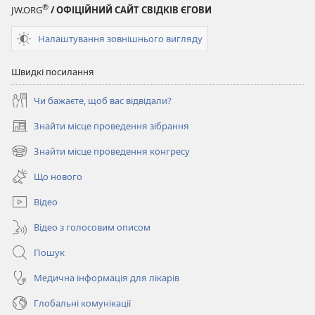
®
JW.ORG
/ ОФІЦІЙНИЙ САЙТ СВІДКІВ ЄГОВИ
Налаштування зовнішнього вигляду
Швидкі посилання
Чи бажаєте, щоб вас відвідали?
Знайти місце проведення зібрання
(відкривається
у
Знайти місце проведення конгресу
(відкривається
новому
у
вікні)
Що нового
новому
вікні)
Відео
Відео з голосовим описом
Пошук
Медична інформація для лікарів
Глобальні комунікації