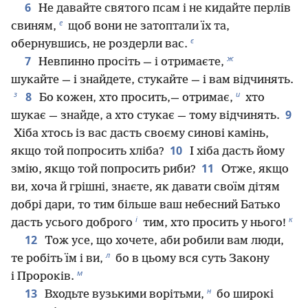
6
Не давайте святого псам і не кидайте перлів
е
свиням,
щоб вони не затоптали їх та,
є
обернувшись, не роздерли вас.
ж
7
Невпинно просіть — і отримаєте,
шукайте — і знайдете, стукайте — і вам відчинять.
з
и
8
Бо кожен, хто просить,— отримає,
хто
9
шукає — знайде, а хто стукає — тому відчинять.
Хіба хтось із вас дасть своєму синові камінь,
10
якщо той попросить хліба?
І хіба дасть йому
11
змію, якщо той попросить риби?
Отже, якщо
ви, хоча й грішні, знаєте, як давати своїм дітям
добрі дари, то тим більше ваш небесний Батько
і
к
дасть усього доброго
тим, хто просить у нього!
12
Тож усе, що хочете, аби робили вам люди,
л
те робіть їм і ви,
бо в цьому вся суть Закону
м
і Пророків.
н
13
Входьте вузькими ворітьми,
бо широкі