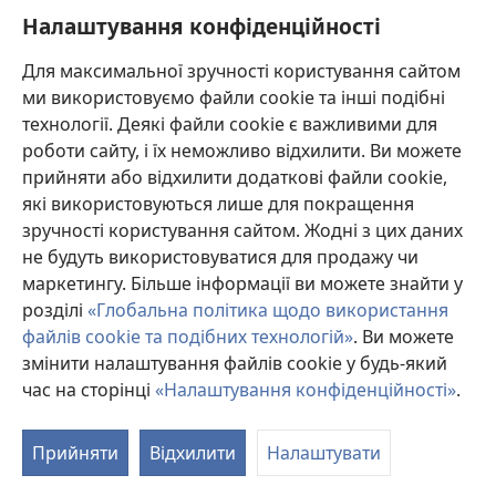
28
Налаштування конфіденційності
Коли Ісус закінчив говорити, люди були
г
29
вражені тим, як він навчав.
Бо він навчав як
Для максимальної зручності користування сайтом
д
той, хто має владу,
а не як їхні книжники.
ми використовуємо файли cookie та інші подібні
технології. Деякі файли cookie є важливими для
роботи сайту, і їх неможливо відхилити. Ви можете
Назад
Далі
прийняти або відхилити додаткові файли cookie,
які використовуються лише для покращення
зручності користування сайтом. Жодні з цих даних
не будуть використовуватися для продажу чи
Авторські права на цю публікацію
маркетингу. Більше інформації ви можете знайти у
розділі
«Глобальна політика щодо використання
Copyright
©
2026
Watch Tower Bible and Tract Society of
файлів cookie та подібних технологій»
. Ви можете
Pennsylvania.
УМОВИ ВИКОРИСТАННЯ
|
ПОЛІТИКА КОНФІДЕНЦІЙНОСТІ
|
змінити налаштування файлів cookie у будь-який
НАЛАШТУВАННЯ КОНФІДЕНЦІЙНОСТІ
час на сторінці
«Налаштування конфіденційності»
.
П
д
Прийняти
Відхилити
Налаштувати
в