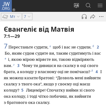
JW.ORG
Увійти
(відкривається
Змінити
Пошук
ПО
у
мову
на
М
Мт
7
новому
сайту
сайті
вікні)
JW.ORG
Євангеліє від Матвія
7:1—29
7
а
б
2
Перестаньте судити,
щоб і вас не судили.
Бо, яким судом судите ви, таким судитимуть і вас
в
і, якою мірою міряєте ви, такою відміряють
г
3
вам.
Чому ти дивишся на скалку в оці свого
д
4
брата, а колоду у власному оці не помічаєш?
І
як можеш казати братові: “Дозволь мені вийняти
скалку з твого ока”, якщо у своєму оці маєш
5
колоду?
Лицеміре! Спочатку вийми зі свого
ока колоду, і тоді чітко побачиш, як вийняти
з братового ока скалку.