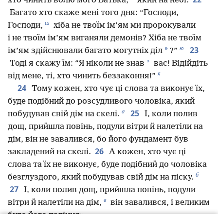
хто чинить волю мого Батька,
який на небі.
Багато хто скаже мені того дня: “Господи,
ш
Господи,
хіба не твоїм ім’ям ми пророкували
і не твоїм ім’ям виганяли демонів? Хіба не твоїм
ю
23
*
ім’ям здійснювали багато могутніх діл
?”
*
Тоді я скажу їм: “Я ніколи не знав
вас! Відійдіть
я
від мене, ті, хто чинить беззаконня!”
24
Тому кожен, хто чує ці слова та виконує їх,
буде подібний до розсудливого чоловіка, який
а
25
побудував свій дім на скелі.
І, коли полив
дощ, прийшла повінь, подули вітри й налетіли на
дім, він не завалився, бо його фундамент був
26
закладений на скелі.
А кожен, хто чує ці
слова та їх не виконує, буде подібний до чоловіка
б
безглуздого, який побудував свій дім на піску.
27
І, коли полив дощ, прийшла повінь, подули
в
вітри й налетіли на дім,
він завалився, і великим
було його падіння».