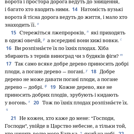
ворота і простора дорога ведуть до знищення,
14
і багато хто входить ними.
Натомість вузькі
ворота й тісна дорога ведуть до життя, і мало хто
о
знаходить її.
п
15
Стережіться лжепророків,
які приходять
р
с
в одежі овечій,
а всередині вони хижі вовки.
16
Ви розпізна́єте їх по їхніх плодах. Хіба
т
збирають з тернів виноград чи з будяків фіги?
17
Так само всяке добре дерево приносить добрі
у
18
плоди, а погане дерево — погані.
Добре
дерево не може давати погані плоди, а погане
ф
19
дерево — добрі.
Кожне дерево, яке не
приносить добрих плодів, зрубують і кидають
х
20
у вогонь.
Тож по їхніх плодах розпізна́єте їх.
ц
21
Не кожен, хто каже до мене: “Господи,
Господи”, увійде в Царство небесне, а тільки той,
ч
22