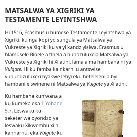
MATSALWA YA XIGRIKI YA
TESTAMENTE LEYINTSHWA
Hi 1516, Erasmus u humese Testamente Leyintshwa ya
Xigriki, ku nga kopi yo sungula ya Matsalwa ya
Vukreste ya Xigriki ku va yi kandziyisiwa. Erasmus u
hlamusele Bibele a tlhela a hundzuluxela Matsalwa ya
Vukreste ya Xigriki hi Xilatini, lama a ma hambana ni ya
Vulgate
. Hi ku famba ka nkarhi u antswise
vuhundzuluxeri byakwe lebyi eku heteleleni a byi
hambanile swinene ni Matsalwa ya
Vulgate
ya Xilatini.
Ku hambana kun’wana a
ku kumeka eka
1 Yohane
5:7
. Leswaku ku
seketeriwa dyondzo ya
leswaku Xikwembu xi hi
kanharhu, eka
Vulgate
ku