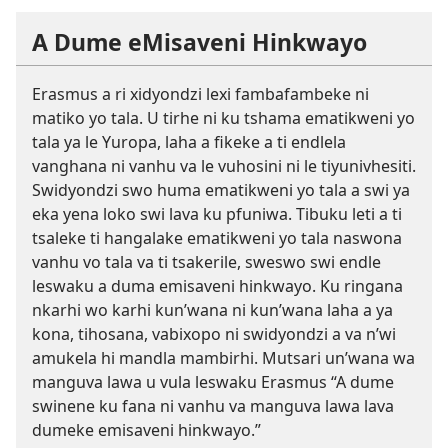
A Dume eMisaveni Hinkwayo
Erasmus a ri xidyondzi lexi fambafambeke ni
matiko yo tala. U tirhe ni ku tshama ematikweni yo
tala ya le Yuropa, laha a fikeke a ti endlela
vanghana ni vanhu va le vuhosini ni le tiyunivhesiti.
Swidyondzi swo huma ematikweni yo tala a swi ya
eka yena loko swi lava ku pfuniwa. Tibuku leti a ti
tsaleke ti hangalake ematikweni yo tala naswona
vanhu vo tala va ti tsakerile, sweswo swi endle
leswaku a duma emisaveni hinkwayo. Ku ringana
nkarhi wo karhi kun’wana ni kun’wana laha a ya
kona, tihosana, vabixopo ni swidyondzi a va n’wi
amukela hi mandla mambirhi. Mutsari un’wana wa
manguva lawa u vula leswaku Erasmus “A dume
swinene ku fana ni vanhu va manguva lawa lava
dumeke emisaveni hinkwayo.”