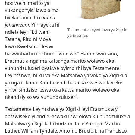
hoxiwe ni marito ya
vukanganyisi lawa a ma
tiveka tanihi hi
comma
Johanneum
. Yi hlayeka hi
Testamente Leyintshwa ya Xigriki
ndlela leyi: “Etilweni,
ya Erasmus
Tatana, Rito ni Moya
lowo Kwetsima: leswi
haswinharhu i nchumu wun’we.” Hambiswiritano,
Erasmus a nga ma katsanga marito wolawo eka
vuhundzuluxeri byakwe byimbirhi bya Testamente
Leyintshwa, hi ku va eka Matsalwa ya voko ya Xigriki a
ya nga ri kona. Kambe endzhaku ka sweswo kereke
yin’wi sindzise leswaku a katsa marito wolawo eka
nkandziyiso wa vuhundzuluxeri.
Testamente Leyintshwa ya Xigriki leyi Erasmus a yi
antswiseke yi endle leswaku swi olova ku hundzuluxela
Matsalwa ya Xigriki hi tindzimi ta le Yuropa. Martin
Luther, William Tyndale, Antonio Brucioli, na Francisco