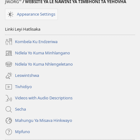
JW.ORG
/ WEBSITE YA LE NAWINI YA TIMBHONI TA YEHOVHA
Khomiwa
Hi
Appearance Settings
Mavabyi
Linki Leyi Hatlisaka
Kombela Ku Endzeriwa
Ndlela Yo Kuma Minhlangano
(opens
new
Ndlela Yo Kuma Nhlengeletano
(opens
window)
new
Leswintshwa
window)
Tivhidiyo
Videos with Audio Descriptions
Secha
Mahungu Ya Misava Hinkwayo
Mpfuno