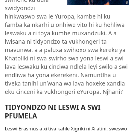
swidyondzi
hinkwaswo swa le Yuropa, kambe hi ku
famba ka nkarhi u onhiwe vito hi ku hehliwa
leswaku a ri toya kumbe muxandzuki. A a
lwisana ni tidyondzo ta vukhongeri ta
mavunwa, a a paluxa swihoxo swa kereke ya
Khatoliki ni swa swirho swa yona leswi a swi
lava leswaku ku cinciwa ndlela leyi swilo a swi
endliwa ha yona ekerekeni. Namuntlha u
tiveka tanihi un’wana wa lava hoxeke xandla
eku cinceni ka vukhongeri eYuropa. Njhani?
TIDYONDZO NI LESWI A SWI
PFUMELA
Leswi Erasmus a xi tiva kahle Xigriki ni Xilatini, sweswo