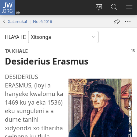
JW.ORG
Nghena
(opens
Hlawula
Secha
KO
new
ririmi
JW.ORG
NX
Xalamuka! | No. 6 2016
window)
HLAYA HI
TA KHALE
Desiderius Erasmus
DESIDERIUS
ERASMUS, (loyi a
hanyeke kwalomu ka
1469 ku ya eka 1536)
eku sunguleni a a
dume tanihi
xidyondzi xo tlhariha
swinene ku tlula