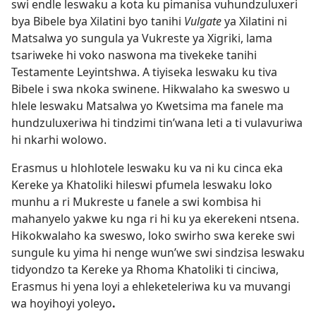
swi endle leswaku a kota ku pimanisa vuhundzuluxeri
bya Bibele bya Xilatini byo tanihi
Vulgate
ya Xilatini ni
Matsalwa yo sungula ya Vukreste ya Xigriki, lama
tsariweke hi voko naswona ma tivekeke tanihi
Testamente Leyintshwa. A tiyiseka leswaku ku tiva
Bibele i swa nkoka swinene. Hikwalaho ka sweswo u
hlele leswaku Matsalwa yo Kwetsima ma fanele ma
hundzuluxeriwa hi tindzimi tin’wana leti a ti vulavuriwa
hi nkarhi wolowo.
Erasmus u hlohlotele leswaku ku va ni ku cinca eka
Kereke ya Khatoliki hileswi pfumela leswaku loko
munhu a ri Mukreste u fanele a swi kombisa hi
mahanyelo yakwe ku nga ri hi ku ya ekerekeni ntsena.
Hikokwalaho ka sweswo, loko swirho swa kereke swi
sungule ku yima hi nenge wun’we swi sindzisa leswaku
tidyondzo ta Kereke ya Rhoma Khatoliki ti cinciwa,
Erasmus hi yena loyi a ehleketeleriwa ku va muvangi
wa hoyihoyi yoleyo
.