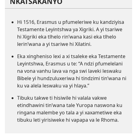
NKATSAKANYO
Hi 1516, Erasmus u pfumeleriwe ku kandziyisa
Testamente Leyintshwa ya Xigriki. A yi tsariwe
hi Xigriki eka tlhelo rin’wana kasi eka tlhelo
lerin’wana a yi tsariwe hi Xilatini.
Eka xingheniso lexi a xi tsaleke eka Testamente
Leyintshwa, Erasmus u te: “A ndzi pfumelelani
na vona vanhu lava va nga swi laveki leswaku
Bibele yi hundzuluxeriwa hi tindzimi tin’wana ni
ku va alela leswaku va yi hlaya.”
Tibuku takwe ti hisiwile hi valala vakwe
etindhawini tin’wana tale Yuropa naswona ku
ringana malembe yo tala a yi xaxametiwe eka
tibuku leti yirisiweke hi vapapa va le Rhoma.