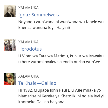
XALAMUKA!
Ignaz Semmelweis
Ndyangu wun’wana ni wun’wana wu fanele wu
khensa wanuna loyi. Ha yini?
XALAMUKA!
Herodotus
U Vitaniwa Tata wa Matimu, ku vuriwa leswaku
u hete vutomi byakwe a endla ntirho wun’we.
XALAMUKA!
Ta Khale
—Galileo
Hi 1992, Mupapa John Paul II u vule mhaka yo
hlamarisa hi Kereke ya Khatoliki ni ndlela leyi yi
khomeke Galileo ha yona.