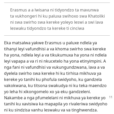
Erasmus a a lwisana ni tidyondzo ta mavunwa
ta vukhongeri hi ku paluxa swihoxo swa Khatoliki
ni swa swirho swa kereke yoleyo leswi a swi lava
leswaku tidyondzo ta kereke ti cinciwa
Eka matsalwa yakwe Erasmus u paluxe ndlela ya
tihanyi leyi vafundhisi a va khoma swirho swa kereke
ha yona, ndlela leyi a va tikukumuxa ha yona ni ndlela
leyi vapapa a va ri ni nkucetelo ha yona etinyimpini. A
nga fani ni vafundhisi va vukungundzwana, lava a va
dyelela swirho swa kereke hi ku tirhisa mikhuva ya
kereke yo tanihi ku phofula swidyoho, ku gandzela
vakokwana, ku titsona swakudya ni ku teka maendzo
yo leha hi xikongomelo xo ya eku gandzeleni.
Nakambe a nga pfumelelani
ni mikhuva ya kereke yo
tanihi ku xavisiwa ka mapapila yo rivaleriwa swidyoho
ni ku sindzisa vanhu leswaku va va tinghwendza.