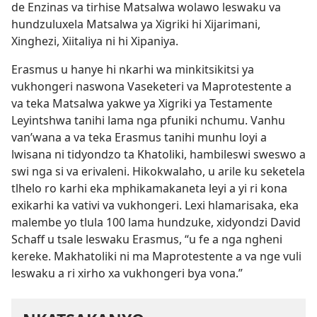
de Enzinas va tirhise Matsalwa wolawo leswaku va
hundzuluxela Matsalwa ya Xigriki hi Xijarimani,
Xinghezi, Xiitaliya ni hi Xipaniya.
Erasmus u hanye hi nkarhi wa minkitsikitsi ya
vukhongeri naswona Vaseketeri va Maprotestente a
va teka Matsalwa yakwe ya Xigriki ya Testamente
Leyintshwa tanihi lama nga pfuniki nchumu. Vanhu
van’wana a va teka Erasmus tanihi munhu loyi a
lwisana ni tidyondzo ta Khatoliki, hambileswi sweswo a
swi nga si va erivaleni. Hikokwalaho, u arile ku seketela
tlhelo ro karhi eka mphikamakaneta leyi a yi ri kona
exikarhi ka vativi va vukhongeri. Lexi hlamarisaka, eka
malembe yo tlula 100 lama hundzuke, xidyondzi David
Schaff u tsale leswaku Erasmus, “u fe a nga ngheni
kereke. Makhatoliki ni ma Maprotestente a va nge vuli
leswaku a ri xirho xa vukhongeri bya vona.”