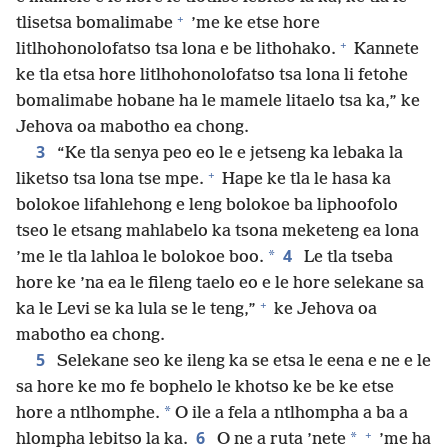
+
tlisetsa bomalimabe
’me ke etse hore
+
litlhohonolofatso tsa lona e be lithohako.
Kannete
ke tla etsa hore litlhohonolofatso tsa lona li fetohe
bomalimabe hobane ha le mamele litaelo tsa ka,” ke
Jehova oa mabotho ea chong.
3
“Ke tla senya peo eo le e jetseng ka lebaka la
+
liketso tsa lona tse mpe.
Hape ke tla le hasa ka
bolokoe lifahlehong e leng bolokoe ba liphoofolo
tseo le etsang mahlabelo ka tsona meketeng ea lona
4
*
’me le tla lahloa le bolokoe boo.
Le tla tseba
hore ke ’na ea le fileng taelo eo e le hore selekane sa
+
ka le Levi se ka lula se le teng,”
ke Jehova oa
mabotho ea chong.
5
Selekane seo ke ileng ka se etsa le eena e ne e le
sa hore ke mo fe bophelo le khotso ke be ke etse
*
hore a ntlhomphe.
O ile a fela a ntlhompha a ba a
+
6
*
hlompha lebitso la ka.
O ne a ruta ’nete
’me ha