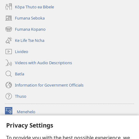
Kōpa Thuto ea Bibele
Fumana Seboka
(opens
new
Fumana Kopano
(opens
window)
new
Ke Life Tse Ncha
window)
Livideo
Videos with Audio Descriptions
Batla
Information for Government Officials
Thuso
Menehelo
(opens
new
Privacy Settings
window)
Watchtower ONLINE LIBRARY
(opens
To provide you with the best possible experience, we
new