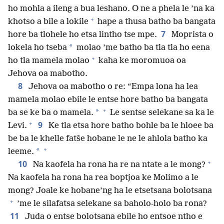
ho mohla a ileng a bua leshano. O ne a phela le ’na ka
+
khotso a bile a lokile
hape a thusa batho ba bangata
7
hore ba tlohele ho etsa lintho tse mpe.
Moprista o
*
lokela ho tseba
molao ’me batho ba tla tla ho eena
+
ho tla mamela molao
kaha ke moromuoa oa
Jehova oa mabotho.
8
Jehova oa mabotho o re: “Empa lona ha lea
mamela molao ebile le entse hore batho ba bangata
+
*
ba se ke ba o mamela.
Le sentse selekane sa ka le
+
9
Levi.
Ke tla etsa hore batho bohle ba le hloee ba
be ba le khelle fatše hobane le ne le ahlola batho ka
+
*
leeme.
+
10
Na kaofela ha rona ha re na ntate a le mong?
Na kaofela ha rona ha rea boptjoa ke Molimo a le
mong? Joale ke hobane’ng ha le etsetsana bolotsana
+
’me le silafatsa selekane sa baholo-holo ba rona?
11
Juda o entse bolotsana ebile ho entsoe ntho e