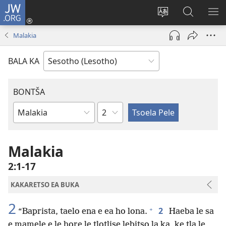
JW.ORG
Kena
(opens
Fetola
Batla
HL
new
puo
JW.ORG/S
ME
Malakia
window)
BALA KA
BONTŠA
KHaolo
Buka
ea
Bibele
Malakia
2:1-17
KAKARETSO EA BUKA
2
+
2
“Baprista, taelo ena e ea ho lona.
Haeba le sa
e mamele e le hore le tlotlise lebitso la ka, ke tla le