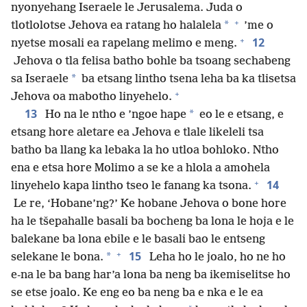
nyonyehang Iseraele le Jerusalema. Juda o
+
*
tlotlolotse Jehova ea ratang ho halalela
’me o
+
12
nyetse mosali ea rapelang melimo e meng.
Jehova o tla felisa batho bohle ba tsoang sechabeng
*
sa Iseraele
ba etsang lintho tsena leha ba ka tlisetsa
+
Jehova oa mabotho linyehelo.
13
*
Ho na le ntho e ’ngoe hape
eo le e etsang, e
etsang hore aletare ea Jehova e tlale likeleli tsa
batho ba llang ka lebaka la ho utloa bohloko. Ntho
ena e etsa hore Molimo a se ke a hlola a amohela
+
14
linyehelo kapa lintho tseo le fanang ka tsona.
Le re, ‘Hobane’ng?’ Ke hobane Jehova o bone hore
ha le tšepahalle basali ba bocheng ba lona le hoja e le
balekane ba lona ebile e le basali bao le entseng
+
15
*
selekane le bona.
Leha ho le joalo, ho ne ho
e-na le ba bang har’a lona ba neng ba ikemiselitse ho
se etse joalo. Ke eng eo ba neng ba e nka e le ea