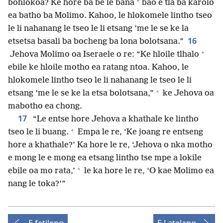
*
bohlokoa? Ke hore ba be le bana
bao e tla ba karolo
ea batho ba Molimo. Kahoo, le hlokomele lintho tseo
le li nahanang le tseo le li etsang ’me le se ke la
16
etsetsa basali ba bocheng ba lona bolotsana.”
+
Jehova Molimo oa Iseraele o re: “Ke hloile tlhalo
ebile ke hloile motho ea ratang ntoa. Kahoo, le
hlokomele lintho tseo le li nahanang le tseo le li
+
etsang ’me le se ke la etsa bolotsana,”
ke Jehova oa
mabotho ea chong.
17
“Le entse hore Jehova a khathale ke lintho
+
tseo le li buang.
Empa le re, ‘Ke joang re entseng
hore a khathale?’ Ka hore le re, ‘Jehova o nka motho
e mong le e mong ea etsang lintho tse mpe a lokile
+
ebile oa mo rata,’
le ka hore le re, ‘O kae Molimo ea
nang le toka?’”