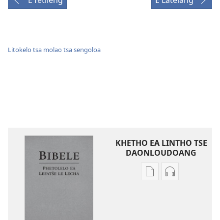
E fetileng
E Latelang
Litokelo tsa molao tsa sengoloa
KHETHO EA LINTHO TSE
DAONLOUDOANG
Khetho
Khetho
ea
ea
ho
ho
kopitsa
daonlouda