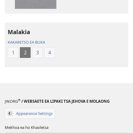
lingoliloeng
likhatiso
tse
tse
Inthaneteng
mameloang
Bibele
Bibele
—
—
Malakia
Phetolelo
Phetolelo
KAKARETSO EA BUKA
ea
ea
Lefatše
Lefatše
1
2
3
4
le
le
Lecha
Lecha
(Phetolelo ea
(Phetolelo ea
2013)
2013)
®
JW.ORG
/ WEBSAETE EA LIPAKI TSA JEHOVA E MOLAONG
Appearance Settings
Mekhoa ea ho Khaoletsa