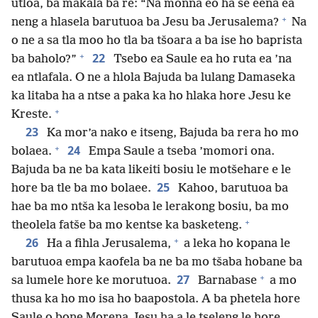
utloa, ba makala ba re: “Na monna eo ha se eena ea
+
neng a hlasela barutuoa ba Jesu ba Jerusalema?
Na
o ne a sa tla moo ho tla ba tšoara a ba ise ho baprista
+
22
ba baholo?”
Tsebo ea Saule ea ho ruta ea ’na
ea ntlafala. O ne a hlola Bajuda ba lulang Damaseka
ka litaba ha a ntse a paka ka ho hlaka hore Jesu ke
+
Kreste.
23
Ka mor’a nako e itseng, Bajuda ba rera ho mo
+
24
bolaea.
Empa Saule a tseba ’momori ona.
Bajuda ba ne ba kata likeiti bosiu le motšehare e le
25
hore ba tle ba mo bolaee.
Kahoo, barutuoa ba
hae ba mo ntša ka lesoba le lerakong bosiu, ba mo
+
theolela fatše ba mo kentse ka basketeng.
+
26
Ha a fihla Jerusalema,
a leka ho kopana le
barutuoa empa kaofela ba ne ba mo tšaba hobane ba
+
27
sa lumele hore ke morutuoa.
Barnabase
a mo
thusa ka ho mo isa ho baapostola. A ba phetela hore
Saule o bone Morena Jesu ha a le tseleng le hore