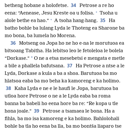
34
betheng hobane a holofetse.
Petrose a re ho
+
eena: “Aenease, Jesu Kreste oa u folisa.
Tsoha u
+
35
alole bethe ea hao.”
A tsoha hang-hang.
Ha
batho bohle ba lulang Lyda le Thoteng ea Sharone ba
mo bona, ba lumela ho Morena.
36
Motseng oa Jopa ho ne ho e-na le morutuoa ea
bitsoang Tabitha. Ha lebitso leo le fetoleloa le bolela
*
“Dorkase.”
O ne a etsa mesebetsi e mengata e metle
37
a bile a phallela bafutsana.
Ha Petrose a ntse a le
Lyda, Dorkase a kula a ba a shoa. Barutuoa ba mo
hlatsoa eaba ba mo beha ka kamoreng e ka holimo.
38
Kaha Lyda e ne e le haufi le Jopa, barutuoa ba
utloa hore Petrose o ne a le Lyda eaba ba roma
banna ba babeli ho eena hore ba re: “Re kopa u tle
39
hona joale.”
Petrose a tsamaea le bona. Ha a
fihla, ba mo isa kamoreng e ka holimo. Bahlolohali
bohle ba tla ho eena ba lla, ba mo bontša liaparo tse