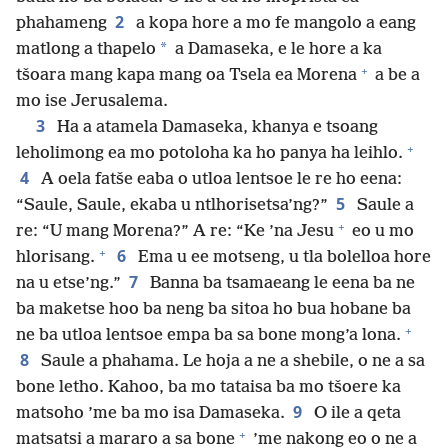
2
phahameng
a kopa hore a mo fe mangolo a eang
*
matlong a thapelo
a Damaseka, e le hore a ka
+
tšoara mang kapa mang oa Tsela ea Morena
a be a
mo ise Jerusalema.
3
Ha a atamela Damaseka, khanya e tsoang
+
leholimong ea mo potoloha ka ho panya ha leihlo.
4
A oela fatše eaba o utloa lentsoe le re ho eena:
5
“Saule, Saule, ekaba u ntlhorisetsa’ng?”
Saule a
+
re: “U mang Morena?” A re: “Ke ’na Jesu
eo u mo
+
6
hlorisang.
Ema u ee motseng, u tla bolelloa hore
7
na u etse’ng.”
Banna ba tsamaeang le eena ba ne
ba maketse hoo ba neng ba sitoa ho bua hobane ba
+
ne ba utloa lentsoe empa ba sa bone mong’a lona.
8
Saule a phahama. Le hoja a ne a shebile, o ne a sa
bone letho. Kahoo, ba mo tataisa ba mo tšoere ka
9
matsoho ’me ba mo isa Damaseka.
O ile a qeta
+
matsatsi a mararo a sa bone
’me nakong eo o ne a