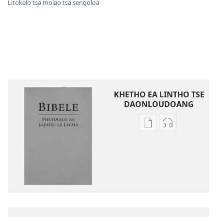
Litokelo tsa molao tsa sengoloa
KHETHO EA LINTHO TSE
DAONLOUDOANG
Khetho
Khetho
ea
ea
ho
ho
kopitsa
daonlouda
lingoliloeng
likhatiso
tse
tse
Inthaneteng
mameloang
Bibele
Bibele