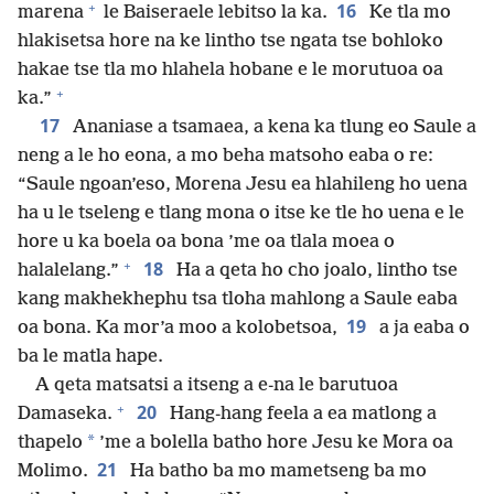
+
16
marena
le Baiseraele lebitso la ka.
Ke tla mo
hlakisetsa hore na ke lintho tse ngata tse bohloko
hakae tse tla mo hlahela hobane e le morutuoa oa
+
ka.”
17
Ananiase a tsamaea, a kena ka tlung eo Saule a
neng a le ho eona, a mo beha matsoho eaba o re:
“Saule ngoan’eso, Morena Jesu ea hlahileng ho uena
ha u le tseleng e tlang mona o itse ke tle ho uena e le
hore u ka boela oa bona ’me oa tlala moea o
+
18
halalelang.”
Ha a qeta ho cho joalo, lintho tse
kang makhekhephu tsa tloha mahlong a Saule eaba
19
oa bona. Ka mor’a moo a kolobetsoa,
a ja eaba o
ba le matla hape.
A qeta matsatsi a itseng a e-na le barutuoa
+
20
Damaseka.
Hang-hang feela a ea matlong a
*
thapelo
’me a bolella batho hore Jesu ke Mora oa
21
Molimo.
Ha batho ba mo mametseng ba mo