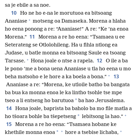
sa je ebile a sa noe.
10
Ho ne ho e-na le morutuoa ea bitsoang
+
Ananiase
motseng oa Damaseka. Morena a hlaha
ho eena ponong a re: “Ananiase!” A re: “Ke ’na enoa
11
Morena.”
Morena a re ho eena: “Tsamaea u ee
Seterateng se Otlolohileng. Ha u fihla ntlong ea
Judase, u batle monna ea bitsoang Saule ea tsoang
+
12
Tarsase.
Hona joale o ntse a rapela.
O ile a ba
le pono ’me a bona uena Ananiase u tla ho eena u mo
+
13
beha matsoho e le hore a ka boela a bona.”
Ananiase a re: “Morena, ke utloile batho ba bangata
ba bua ka monna enoa le ka lintho tsohle tse mpe
*
tseo a li entseng ho barutuoa
ba hao Jerusalema.
14
Hona joale, baprista ba baholo ba mo file matla a
+
*
ho tšoara bohle ba tšepetseng
lebitsong la hao.”
15
Morena a re ho eena: “Tsamaea hobane ke
+
+
*
khethile monna enoa
hore a tsebise lichaba,