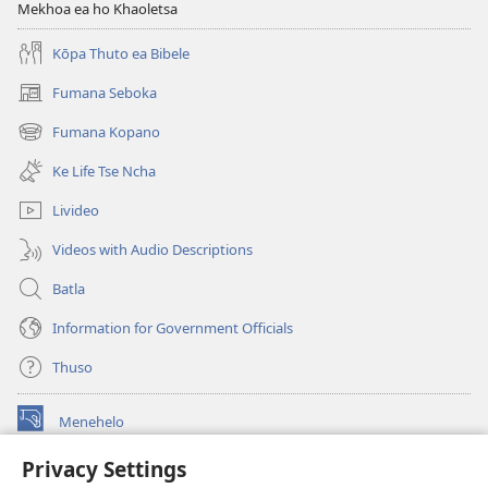
Mekhoa ea ho Khaoletsa
Kōpa Thuto ea Bibele
Fumana Seboka
(opens
new
Fumana Kopano
(opens
window)
new
Ke Life Tse Ncha
window)
Livideo
Videos with Audio Descriptions
Batla
Information for Government Officials
Thuso
Menehelo
(opens
new
Privacy Settings
window)
Watchtower ONLINE LIBRARY