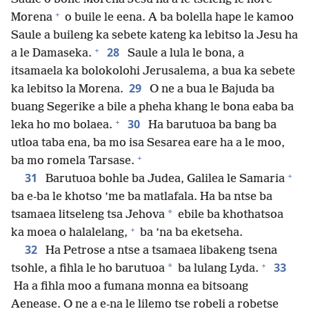
+
Morena
o buile le eena. A ba bolella hape le kamoo
Saule a buileng ka sebete kateng ka lebitso la Jesu ha
+
28
a le Damaseka.
Saule a lula le bona, a
itsamaela ka bolokolohi Jerusalema, a bua ka sebete
29
ka lebitso la Morena.
O ne a bua le Bajuda ba
buang Segerike a bile a pheha khang le bona eaba ba
+
30
leka ho mo bolaea.
Ha barutuoa ba bang ba
utloa taba ena, ba mo isa Sesarea eare ha a le moo,
+
ba mo romela Tarsase.
+
31
Barutuoa bohle ba Judea, Galilea le Samaria
ba e-ba le khotso ’me ba matlafala. Ha ba ntse ba
*
tsamaea litseleng tsa Jehova
ebile ba khothatsoa
+
ka moea o halalelang,
ba ’na ba eketseha.
32
Ha Petrose a ntse a tsamaea libakeng tsena
+
33
*
tsohle, a fihla le ho barutuoa
ba lulang Lyda.
Ha a fihla moo a fumana monna ea bitsoang
Aenease. O ne a e-na le lilemo tse robeli a robetse