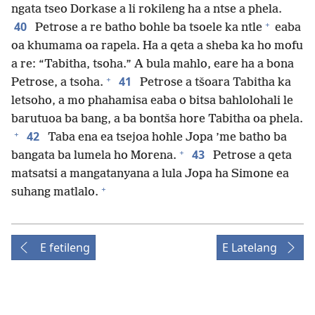
ngata tseo Dorkase a li rokileng ha a ntse a phela.
+
40
Petrose a re batho bohle ba tsoele ka ntle
eaba
oa khumama oa rapela. Ha a qeta a sheba ka ho mofu
a re: “Tabitha, tsoha.” A bula mahlo, eare ha a bona
+
41
Petrose, a tsoha.
Petrose a tšoara Tabitha ka
letsoho, a mo phahamisa eaba o bitsa bahlolohali le
barutuoa ba bang, a ba bontša hore Tabitha oa phela.
+
42
Taba ena ea tsejoa hohle Jopa ’me batho ba
+
43
bangata ba lumela ho Morena.
Petrose a qeta
matsatsi a mangatanyana a lula Jopa ha Simone ea
+
suhang matlalo.
E fetileng
E Latelang