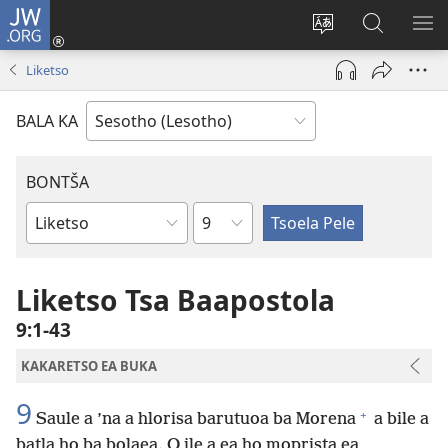
JW.ORG
Kena
(opens
Fetola
Batla
HL
new
puo
JW.ORG/S
ME
Liketso
window)
BALA KA
BONTŠA
KHaolo
Buka
ea
Bibele
Liketso Tsa Baapostola
9:1-43
KAKARETSO EA BUKA
9
+
Saule a ’na a hlorisa barutuoa ba Morena
a bile a
batla ho ba bolaea. O ile a ea ho moprista ea