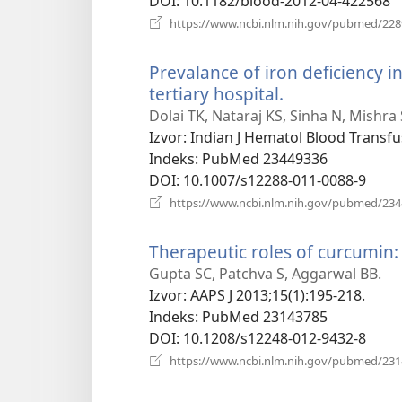
DOI
‎: 10.1182/blood-2012-04-422568
https://www.ncbi.nlm.nih.gov/pubmed/22
Prevalance of iron deficiency 
tertiary hospital.
(otvara
novi
Dolai TK, Nataraj KS, Sinha N, Mishr
prozor)
Izvor
‎: Indian J Hematol Blood Transfu
Indeks
‎: PubMed 23449336
DOI
‎: 10.1007/s12288-011-0088-9
https://www.ncbi.nlm.nih.gov/pubmed/23
Therapeutic roles of curcumin: l
Gupta SC, Patchva S, Aggarwal BB.
Izvor
‎: AAPS J 2013;15(1):195-218.
Indeks
‎: PubMed 23143785
DOI
‎: 10.1208/s12248-012-9432-8
https://www.ncbi.nlm.nih.gov/pubmed/23