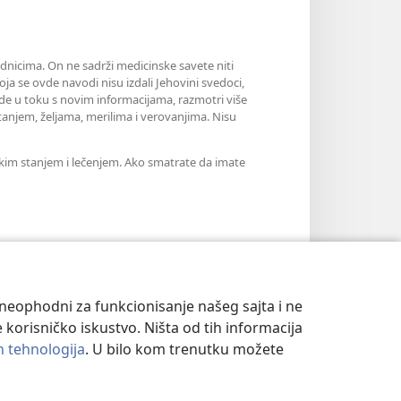
nicima. On ne sadrži medicinske savete niti
a se ovde navodi nisu izdali Jehovini svedoci,
ude u toku s novim informacijama, razmotri više
anjem, željama, merilima i verovanjima. Nisu
skim stanjem i lečenjem. Ako smatrate da imate
u neophodni za funkcionisanje našeg sajta i ne
 korisničko iskustvo. Ništa od tih informacija
ih tehnologija
. U bilo kom trenutku možete
T
|
PODEŠAVANjE PRIVATNOSTI