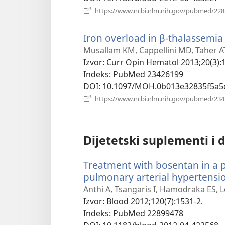
https://www.ncbi.nlm.nih.gov/pubmed/22
Iron overload in β-thalassemi
Musallam KM, Cappellini MD, Taher A
Izvor
‎: Curr Opin Hematol 2013;20(3):
Indeks
‎: PubMed 23426199
DOI
‎: 10.1097/MOH.0b013e32835f5a5
https://www.ncbi.nlm.nih.gov/pubmed/23
Dijetetski suplementi i 
Treatment with bosentan in a 
pulmonary arterial hypertensi
Anthi A, Tsangaris I, Hamodraka ES, L
Izvor
‎: Blood 2012;120(7):1531-2.
Indeks
‎: PubMed 22899478