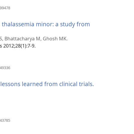
(otvara
899478
novi
prozor)
in thalassemia minor: a study from
a S, Bhattacharya M, Ghosh MK.
s 2012;28(1):7-9.
(otvara
449336
novi
prozor)
essons learned from clinical trials.
(otvara
novi
prozor)
(otvara
143785
novi
prozor)