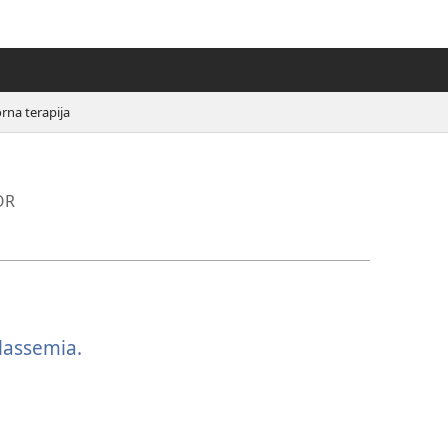
rna terapija
OR
lassemia.
(otvara
novi
prozor)