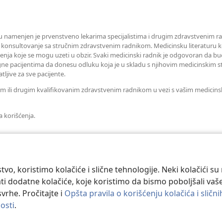
prozor)
namenjen je prvenstveno lekarima specijalistima i drugim zdravstvenim rad
 konsultovanje sa stručnim zdravstvenim radnikom. Medicinsku literaturu koj
ečenja koje se mogu uzeti u obzir. Svaki medicinski radnik je odgovoran da b
e pacijentima da donesu odluku koja je u skladu s njihovim medicinskim st
ljive za sve pacijente.
rom ili drugim kvalifikovanim zdravstvenim radnikom u vezi s vašim medicin
a korišćenja.
tvo, koristimo kolačiće i slične tehnologije. Neki kolačići s
ati dodatne kolačiće, koje koristimo da bismo poboljšali vaše
svrhe. Pročitajte i
Opšta pravila o korišćenju kolačića i sličn
osti
.
le and Tract Society of Pennsylvania.
PRAVILA KORIŠĆENJA
|
PRIVATNOS