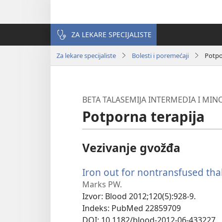
ZA LEKARE SPECIJALISTE
Za lekare specijaliste
Bolesti i poremećaji
Potpo
BETA TALASEMIJA INTERMEDIA I MIN
Potporna terapija
Vezivanje gvožđa
Iron out for nontransfused tha
Marks PW.
Izvor
‎: Blood 2012;120(5):928-9.
Indeks
‎: PubMed 22859709
DOI
‎: 10.1182/blood-2012-06-433227