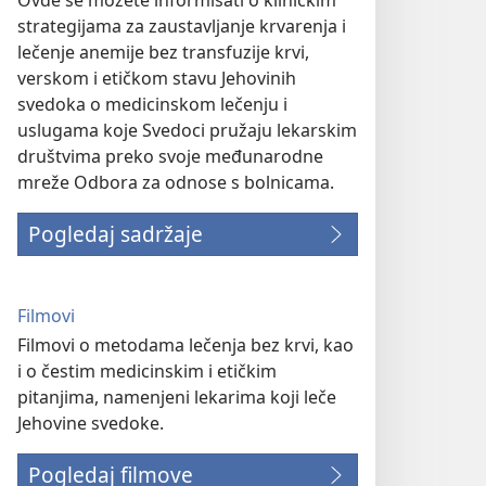
Ovde se možete informisati o kliničkim
strategijama za zaustavljanje krvarenja i
lečenje anemije bez transfuzije krvi,
verskom i etičkom stavu Jehovinih
svedoka o medicinskom lečenju i
uslugama koje Svedoci pružaju lekarskim
društvima preko svoje međunarodne
mreže Odbora za odnose s bolnicama.
Pogledaj sadržaje
Filmovi
Filmovi o metodama lečenja bez krvi, kao
i o čestim medicinskim i etičkim
pitanjima, namenjeni lekarima koji leče
Jehovine svedoke.
Pogledaj filmove