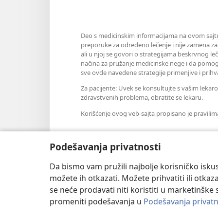
Deo s medicinskim informacijama na ovom sajtu 
preporuke za određeno lečenje i nije zamena za
ali u njoj se govori o strategijama beskrvnog l
načina za pružanje medicinske nege i da pomogn
sve ovde navedene strategije primenjive i prihvat
Za pacijente: Uvek se konsultujte s vašim leka
zdravstvenih problema, obratite se lekaru.
Korišćenje ovog veb-sajta propisano je pravilim
Podešavanja privatnosti
Podešavanje izgleda
Da bismo vam pružili najbolje korisničko iskus
možete ih otkazati. Možete prihvatiti ili otkaz
se neće prodavati niti koristiti u marketinške 
promeniti podešavanja u
Podešavanja privatn
Copyright
© 2026 Watch Tower Bib