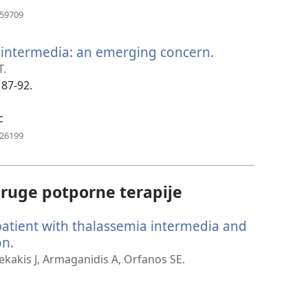
(otvara
859709
novi
prozor)
a intermedia: an emerging concern.
(otvara
novi
T.
prozor)
187-92.
c
(otvara
426199
novi
prozor)
druge potporne terapije
patient with thalassemia intermedia and
on.
(otvara
novi
ekakis J, Armaganidis A, Orfanos SE.
prozor)