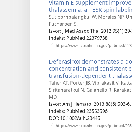
Vitamin E supplement improves
thalassemia: an ESR spin labeli
Sutipornpalangkul W, Morales NP, Un
Fucharoen S.
Izvor
‎: J Med Assoc Thai 2012;95(1):29-
Indeks
‎: PubMed 22379738
https://www.ncbi.nlm.nih.gov/pubmed/22
Deferasirox demonstrates a dos
concentration and consistent e
transfusion-dependent thalass
Taher AT, Porter JB, Viprakasit V, Ka
Siritanaratkul N, Galanello R, Karakas
MD.
Izvor
‎: Am J Hematol 2013;88(6):503-6.
Indeks
‎: PubMed 23553596
DOI
‎: 10.1002/ajh.23445
https://www.ncbi.nlm.nih.gov/pubmed/23