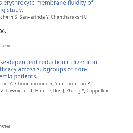
 erythrocyte membrane fluidity of
ng study.
(otvara
novi
chern S, Sanvarinda Y, Chantharaksri U,
prozor)
36.
(otvara
379738
novi
prozor)
e-dependent reduction in liver iron
fficacy across subgroups of non-
emia patients.
(otvara
novi
ttamis A, Chuncharunee S, Sutcharitchan P,
prozor)
 Z, Lawniczek T, Habr D, Ros J, Zhang Y, Cappellini
(otvara
553596
novi