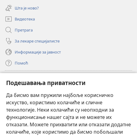
прозор)
нови
Шта је ново?
прозор)
Видеотека
Претрага
За лекаре специјалисте
Информације за јавност
Помоћ
Прилози
(отвара
Подешавања приватности
нови
прозор)
Да бисмо вам пружили најбоље корисничко
ОНЛАЈН БИБЛИОТЕКА Watchtower
(отвара
искуство, користимо колачиће и сличне
нови
®
JW Hub
технологије. Неки колачићи су неопходни за
прозор)
(отвара
функционисање нашег сајта и не можете их
нови
®
JW Library
прозор)
отказати. Можете прихватити или отказати додатне
колачиће, које користимо да бисмо побољшали
®
Watchtower Library