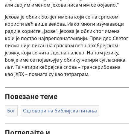
али својим именом Јехова нисам им се објавио.“
Јехова је облик Божјег имена који се на српском
користи већ више векова. Иако многи изучаваоци
радије користе „Јахве“, Јехова је облик тог имена
који је постао најпрепознатљивији. Први део Светог
писма није писан на српском већ на хебрејском
језику, који се чита здесна налево. На том језику,
Божје име се појављује у облику четири сугласника,
יהוה. Та четири хебрејска слова – транскрибована
као ЈХВХ – позната су као тетраграм.
Повезане теме
Бог
Одговори на библијска питања
Погледајте и