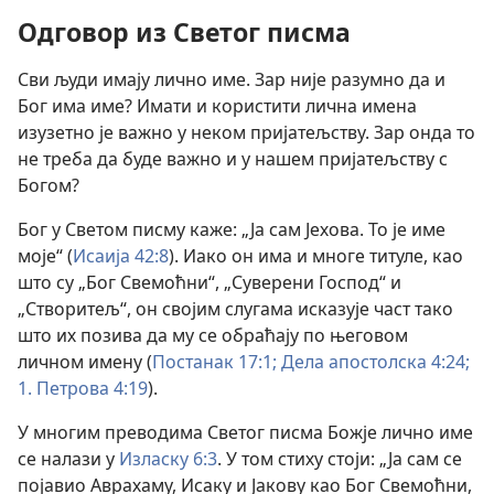
Одговор из Светог писма
Сви људи имају лично име. Зар није разумно да и
Бог има име? Имати и користити лична имена
изузетно је важно у неком пријатељству. Зар онда то
не треба да буде важно и у нашем пријатељству с
Богом?
Бог у Светом писму каже: „Ја сам Јехова. То је име
моје“ (
Исаија 42:8
). Иако он има и многе титуле, као
што су „Бог Свемоћни“, „Суверени Господ“ и
„Створитељ“, он својим слугама исказује част тако
што их позива да му се обраћају по његовом
личном имену (
Постанак 17:1;
Дела апостолска 4:24;
1. Петрова 4:19
).
У многим преводима Светог писма Божје лично име
се налази у
Изласку 6:3
. У том стиху стоји: „Ја сам се
појавио Аврахаму, Исаку и Јакову као Бог Свемоћни,