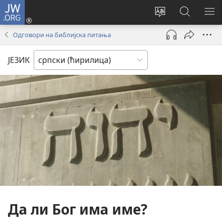
JW.ORG
Пријава
(отвара
Промени
Претрага
ПР
нови
језик
сајта
МЕ
Одговори на библијска питања
прозор)
сајта
JW.ORG
ЈЕЗИК
Да ли Бог има име?