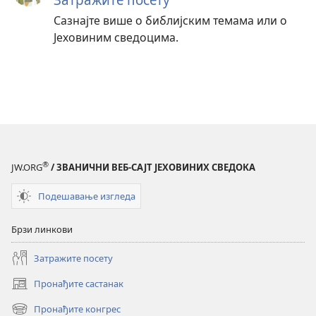
Сазнајте више о библијским темама или о
Јеховиним сведоцима.
®
JW.ORG
/ ЗВАНИЧНИ ВЕБ-САЈТ ЈЕХОВИНИХ СВЕДОКА
Подешавање изгледа
Брзи линкови
Затражите посету
Пронађите састанак
(отвара
нови
Пронађите конгрес
(отвара