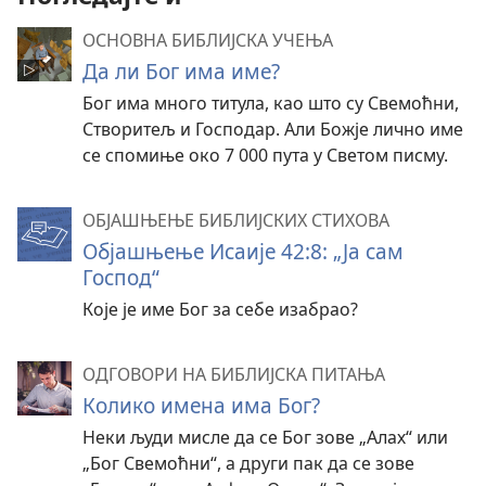
ОСНОВНА БИБЛИЈСКА УЧЕЊА
Да ли Бог има име?
Бог има много титула, као што су Свемоћни,
Створитељ и Господар. Али Божје лично име
се спомиње око 7 000 пута у Светом писму.
ОБЈАШЊЕЊЕ БИБЛИЈСКИХ СТИХОВА
Објашњење Исаије 42:8: „Ја сам
Господ“
Које је име Бог за себе изабрао?
ОДГОВОРИ НА БИБЛИЈСКА ПИТАЊА
Колико имена има Бог?
Неки људи мисле да се Бог зове „Алах“ или
„Бог Свемоћни“, а други пак да се зове