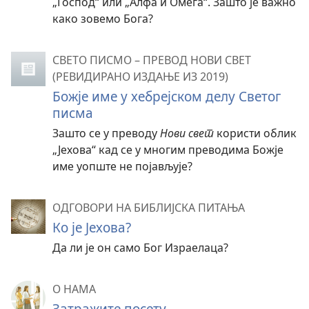
„Господ“ или „Алфа и Омега“. Зашто је важно
како зовемо Бога?
СВЕТО ПИСМО – ПРЕВОД НОВИ СВЕТ
(РЕВИДИРАНО ИЗДАЊЕ ИЗ 2019)
Божје име у хебрејском делу Светог
писма
Зашто се у преводу
Нови свет
користи облик
„Јехова“ кад се у многим преводима Божје
име уопште не појављује?
ОДГОВОРИ НА БИБЛИЈСКА ПИТАЊА
Ко је Јехова?
Да ли је он само Бог Израелаца?
О НАМА
Затражите посету