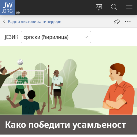
JW.ORG
Пријава
(отвара
Промени
Претрага
ПР
нови
језик
сајта
МЕ
Радни листови за тинејџере
прозор)
сајта
JW.ORG
ЈЕЗИК
Како победити усамљеност