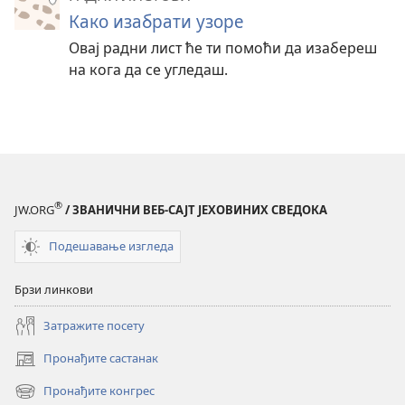
Како изабрати узоре
Овај радни лист ће ти помоћи да изабереш
на кога да се угледаш.
®
JW.ORG
/ ЗВАНИЧНИ ВЕБ-САЈТ ЈЕХОВИНИХ СВЕДОКА
Подешавање изгледа
Брзи линкови
Затражите посету
Пронађите састанак
(отвара
нови
Пронађите конгрес
(отвара
прозор)