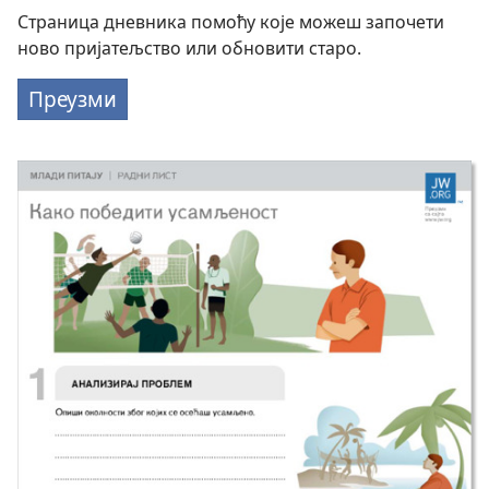
Страница дневника помоћу које можеш започети
ново пријатељство или обновити старо.
Преузми