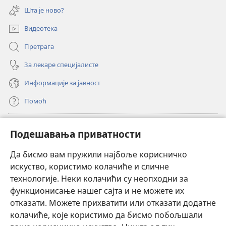
нови
Шта је ново?
прозор)
Видеотека
Претрага
За лекаре специјалисте
Информације за јавност
Помоћ
Прилози
(отвара
Подешавања приватности
нови
прозор)
Да бисмо вам пружили најбоље корисничко
ОНЛАЈН БИБЛИОТЕКА Watchtower
(отвара
искуство, користимо колачиће и сличне
нови
®
JW Hub
технологије. Неки колачићи су неопходни за
прозор)
(отвара
функционисање нашег сајта и не можете их
нови
®
JW Library
прозор)
отказати. Можете прихватити или отказати додатне
колачиће, које користимо да бисмо побољшали
®
Watchtower Library