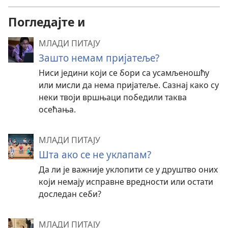
Погледајте и
МЛАДИ ПИТАЈУ
Зашто немам пријатеље?
Ниси једини који се бори са усамљеношћу
или мисли да нема пријатеље. Сазнај како су
неки твоји вршњаци победили таква
осећања.
МЛАДИ ПИТАЈУ
Шта ако се не уклапам?
Да ли је важније уклопити се у друштво оних
који немају исправне вредности или остати
доследан себи?
МЛАДИ ПИТАЈУ