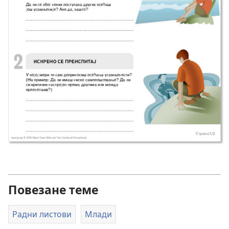
Повезане теме
Радни листови
Млади