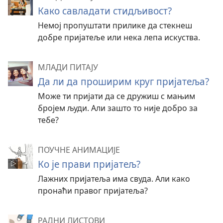
Како савладати стидљивост?
Немој пропуштати прилике да стекнеш
добре пријатеље или нека лепа искуства.
МЛАДИ ПИТАЈУ
Да ли да проширим круг пријатеља?
Може ти пријати да се дружиш с мањим
бројем људи. Али зашто то није добро за
тебе?
ПОУЧНЕ АНИМАЦИЈЕ
Ко је прави пријатељ?
Лажних пријатеља има свуда. Али како
пронаћи правог пријатеља?
РАДНИ ЛИСТОВИ