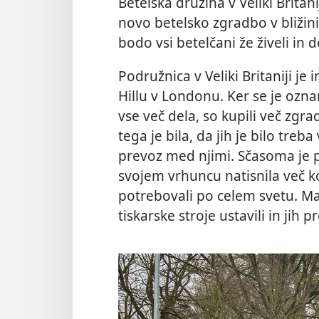
Betelska družina v Veliki Britanij
novo betelsko zgradbo v bliži
bodo vsi betelčani že živeli in d
Podružnica v Veliki Britaniji je
Hillu v Londonu. Ker se je ozna
vse več dela, so kupili več zgr
tega je bila, da jih je bilo treb
prevoz med njimi. Sčasoma je po
svojem vrhuncu natisnila več ko
potrebovali po celem svetu. Ma
tiskarske stroje ustavili in jih pr