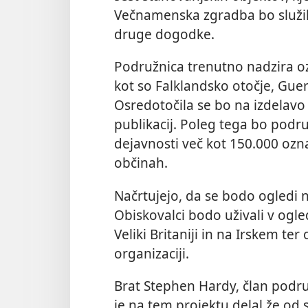
Večnamenska zgradba bo služila
druge dogodke.
Podružnica trenutno nadzira oz
kot so Falklandsko otočje, Guer
Osredotočila se bo na izdelavo 
publikacij. Poleg tega bo podr
dejavnosti več kot 150.000 ozna
občinah.
Načrtujejo, da se bodo ogledi n
Obiskovalci bodo uživali v ogl
Veliki Britaniji in na Irskem ter
organizaciji.
Brat Stephen Hardy, član podru
je na tem projektu delal že o