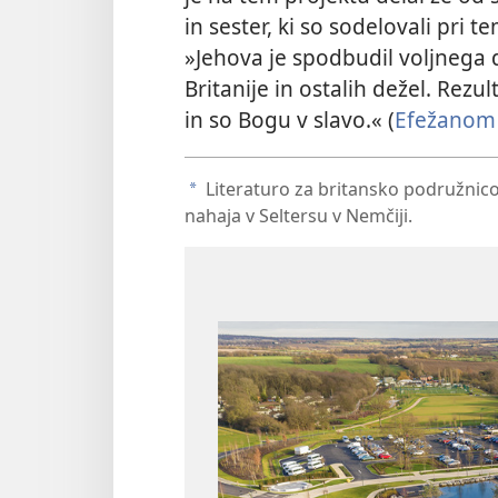
in sester, ki so sodelovali pri 
»Jehova je spodbudil voljnega 
Britanije in ostalih dežel. Rezu
in so Bogu v slavo.« (
Efežanom 
Literaturo za britansko podružnico
a
nahaja v Seltersu v Nemčiji.