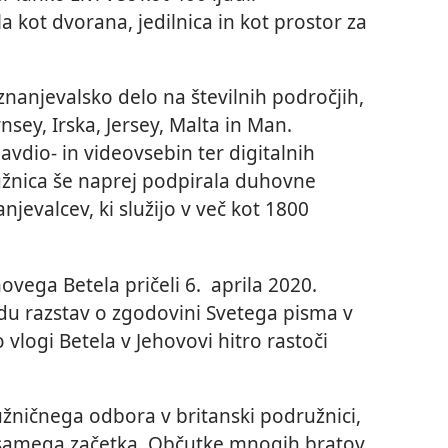
 kot dvorana, jedilnica in kot prostor za
nanjevalsko delo na številnih področjih,
nsey, Irska, Jersey, Malta in Man.
avdio- in videovsebin ter digitalnih
užnica še naprej podpirala duhovne
njevalcev, ki služijo v več kot 1800
ovega Betela pričeli 6. aprila 2020.
edu razstav o zgodovini Svetega pisma v
 o vlogi Betela v Jehovovi hitro rastoči
žničnega odbora v britanski podružnici,
d samega začetka. Občutke mnogih bratov