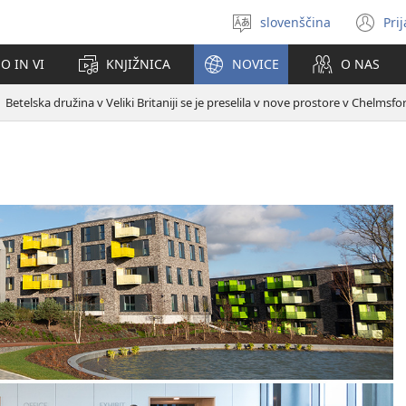
slovenščina
Pri
Izberite
(o
jezik
no
O IN VI
KNJIŽNICA
NOVICE
O NAS
ok
Betelska družina v Veliki Britaniji se je preselila v nove prostore v Chelmsfo