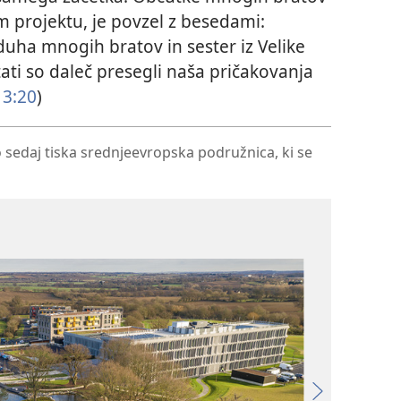
tem projektu, je povzel z besedami:
duha mnogih bratov in sester iz Velike
ltati so daleč presegli naša pričakovanja
3:20
)
 sedaj tiska srednjeevropska podružnica, ki se