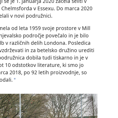
i se je 1. januarja 2020 začela seliti v
ni Chelmsforda v Essexu. Do marca 2020
elali v novi podružnici.
 imela od leta 1959 svoje prostore v Mill
njevalsko področje povečalo in je bilo
adb v različnih delih Londona. Posledica
a vzdrževati in za betelsko družino urediti
družnica dobila tudi tiskarno in je v
t 10 odstotkov literature, ki smo jo
rca 2018, po 92 letih proizvodnje, so
odali.
a