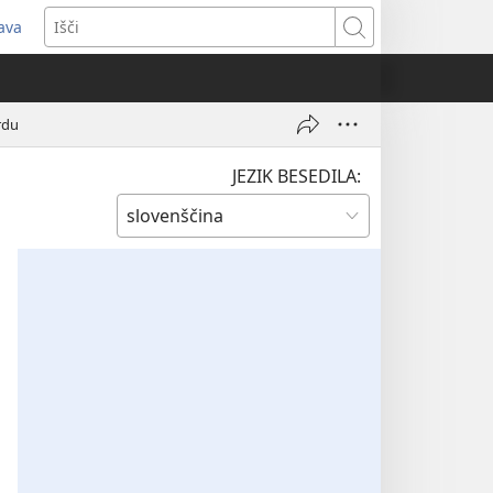
java
dpre
Išči
vo
no)
rdu
JEZIK BESEDILA: