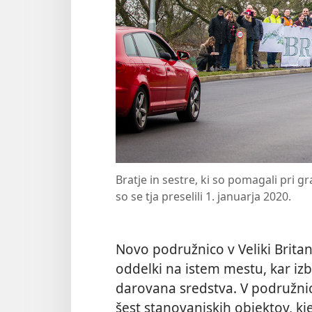
Bratje in sestre, ki so pomagali pri g
so se tja preselili 1. januarja 2020.
Novo podružnico v Veliki Britanij
oddelki na istem mestu, kar izb
darovana sredstva. V podružnici
šest stanovanjskih objektov, kjer