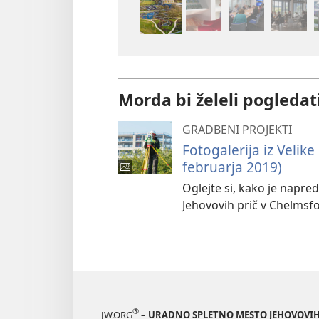
Morda bi želeli pogledat
GRADBENI PROJEKTI
Fotogalerija iz Velik
februarja 2019)
Oglejte si, kako je napr
Jehovovih prič v Chelmsfor
®
JW.ORG
– URADNO SPLETNO MESTO JEHOVOVIH