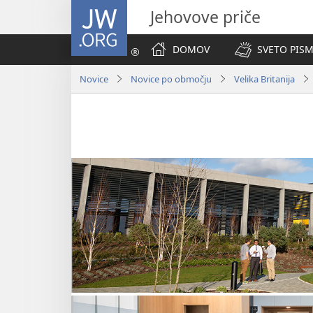
JW.ORG
Jehovove priče
DOMOV
SVETO PISM
Novice
Novice po območju
Velika Britanija