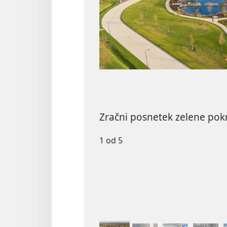
Zračni posnetek zelene pok
1 od 5