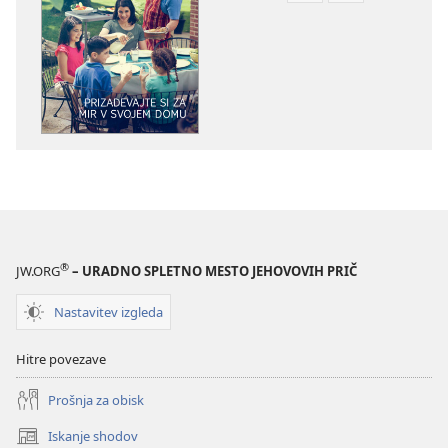
prenosa
prenosa
za
zvočnih
publikacije
posnetkov
PREBUDITE
PREBUDITE
SE!
SE!
Prizadevajte
Prizadevajte
si
si
za
za
mir
mir
v
v
svojem
svojem
®
JW.ORG
– URADNO SPLETNO MESTO JEHOVOVIH PRIČ
domu
domu
Nastavitev izgleda
Hitre povezave
Prošnja za obisk
Iskanje shodov
(odpre