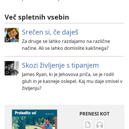
Več spletnih vsebin
Srečen si, če daješ
Za druge se lahko razdajamo na različne
načine. Ali se lahko domislite kakšnega?
Skozi življenje s tipanjem
James Ryan, ki je Jehovova priča, se je rodil
gluh in je kasneje oslepel. Kaj mu daje smisel v
življenju?
PRENESI KOT
Možnosti
Možnosti