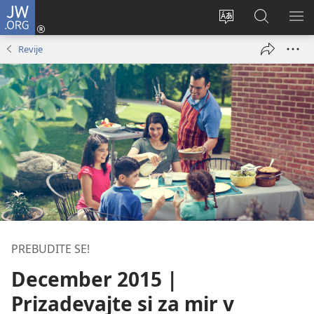
JW.ORG
Prijava
(odpre
Spremeni
Iskanje
PO
novo
jezik
po
ME
Revije
okno)
spletnega
JW.ORG
mesta
PREBUDITE SE!
December 2015 |
Prizadevajte si za mir v