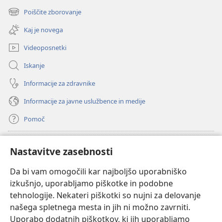
novo
Poiščite zborovanje
(odpre
okno)
novo
Kaj je novega
okno)
Videoposnetki
Iskanje
Informacije za zdravnike
Informacije za javne uslužbence in medije
Pomoč
Doniranje
(odpre
Nastavitve zasebnosti
novo
okno)
Da bi vam omogočili kar najboljšo uporabniško
Watchtowerjeva SPLETNA KNJIŽNICA™
(odpre
izkušnjo, uporabljamo piškotke in podobne
novo
®
JW Hub
tehnologije. Nekateri piškotki so nujni za delovanje
okno)
(odpre
našega spletnega mesta in jih ni možno zavrniti.
novo
®
JW Library
okno)
Uporabo dodatnih piškotkov, ki jih uporabljamo