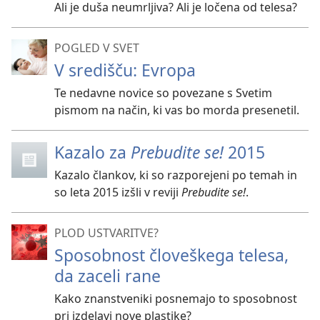
Ali je duša neumrljiva? Ali je ločena od telesa?
POGLED V SVET
V središču: Evropa
Te nedavne novice so povezane s Svetim
pismom na način, ki vas bo morda presenetil.
Kazalo za
Prebudite se!
2015
Kazalo člankov, ki so razporejeni po temah in
so leta 2015 izšli v reviji
Prebudite se!
.
PLOD USTVARITVE?
Sposobnost človeškega telesa,
da zaceli rane
Kako znanstveniki posnemajo to sposobnost
pri izdelavi nove plastike?