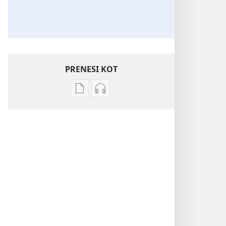
PRENESI KOT
Možnosti
Možnosti
prenosa
prenosa
za
zvočnih
publikacije
posnetkov
PREBUDITE
PREBUDITE
SE!
SE!
Ali
Ali
so
so
protesti
protesti
rešitev?
rešitev?