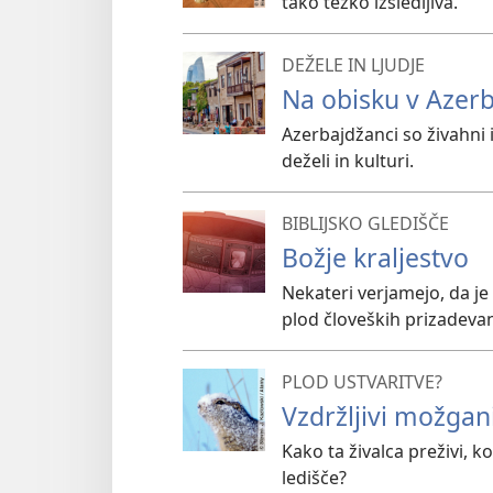
tako težko izsledljiva.
DEŽELE IN LJUDJE
Na obisku v Azer
Azerbajdžanci so živahni i
deželi in kulturi.
BIBLIJSKO GLEDIŠČE
Božje kraljestvo
Nekateri verjamejo, da je
plod človeških prizadevan
PLOD USTVARITVE?
Vzdržljivi možgani
Kako ta živalca preživi, 
ledišče?