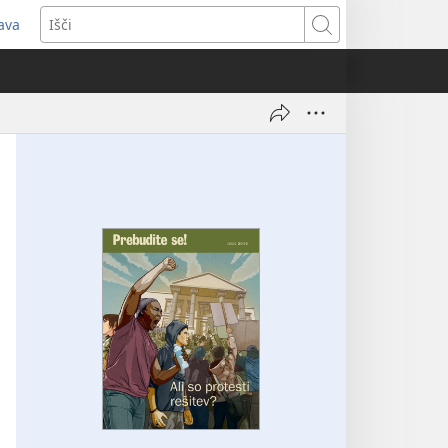
java
dpre
Išči
vo
no)