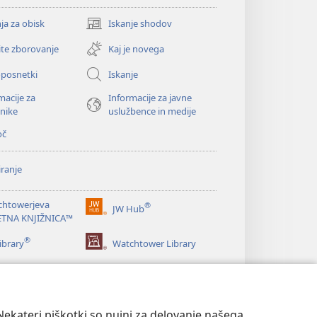
ja za obisk
Iskanje shodov
(odpre
novo
ite zborovanje
Kaj je novega
okno)
oposnetki
Iskanje
macije za
Informacije za javne
nike
uslužbence in medije
oč
ranje
chtowerjeva
®
JW Hub
(odpre
ETNA KNJIŽNICA™
novo
®
okno)
ibrary
Watchtower Library
ekateri piškotki so nujni za delovanje našega