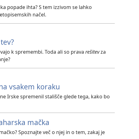
roka popade ihta? S tem izzivom se lahko
etopisemskih načel.
itev?
evajo k spremembi. Toda ali so prava
rešitev
za
anje?
l na vsakem koraku
rne Irske spremenil stališče glede tega, kako bo
 saharska mačka
 mačko? Spoznajte več o njej in o tem, zakaj je