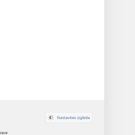
Nastavitev izgleda
zave