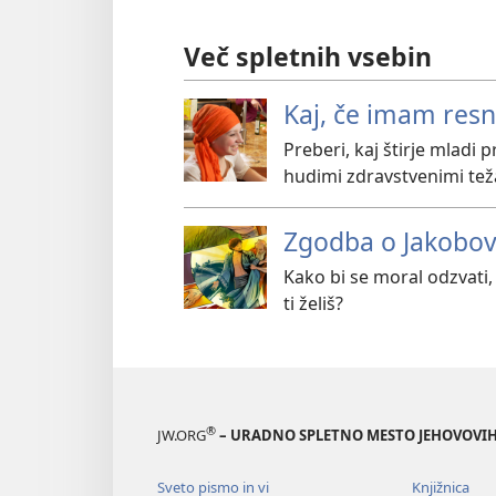
Več spletnih vsebin
Kaj, če imam resn
Preberi, kaj štirje mladi 
hudimi zdravstvenimi teža
Zgodba o Jakobov
Kako bi se moral odzvati, k
ti želiš?
®
JW.ORG
– URADNO SPLETNO MESTO JEHOVOVIH
Sveto pismo in vi
Knjižnica