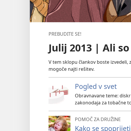
PREBUDITE SE!
Julij 2013 | Ali s
V tem sklopu člankov boste izvedeli, z
mogoče najti rešitev.
Pogled v svet
Obravnavane teme: diskri
zakonodaja za tobačne tov
POMOČ ZA DRUŽINE
Kako se spoprijeti