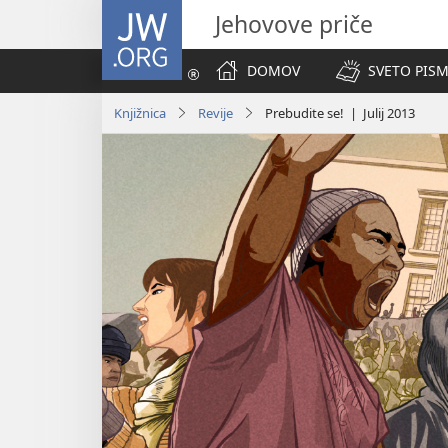
JW.ORG
Jehovove priče
DOMOV
SVETO PISM
Knjižnica
Revije
Prebudite se! | Julij 2013