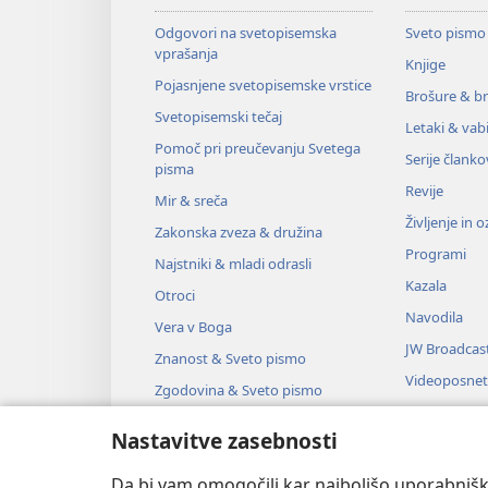
Odgovori na svetopisemska
Sveto pismo
vprašanja
Knjige
Pojasnjene svetopisemske vrstice
Brošure & br
Svetopisemski tečaj
Letaki & vabi
Pomoč pri preučevanju Svetega
Serije članko
pisma
Revije
Mir & sreča
Življenje in 
Zakonska zveza & družina
Programi
Najstniki & mladi odrasli
Kazala
Otroci
Navodila
Vera v Boga
JW Broadcas
Znanost & Sveto pismo
Videoposnet
Zgodovina & Sveto pismo
Glasba
Nastavitve zasebnosti
Zvočne dra
Dramsko bra
Da bi vam omogočili kar najboljšo uporabnišk