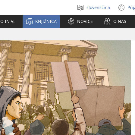
slovenščina
Pri
Izberite
(o
jezik
no
O IN VI
KNJIŽNICA
NOVICE
O NAS
ok