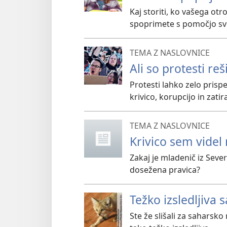
Kaj storiti, ko vašega ot
spoprimete s pomočjo sv
TEMA Z NASLOVNICE
Ali so protesti reš
Protesti lahko zelo prisp
krivico, korupcijo in zatir
TEMA Z NASLOVNICE
Krivico sem vide
Zakaj je mladenič iz Seve
dosežena pravica?
Težko izsledljiva
Ste že slišali za saharsko