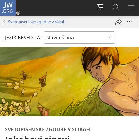
JW.ORG
Prijava
(odpre
Spremeni
Iskanje
PO
novo
jezik
po
ME
Svetopisemske zgodbe v slikah
okno)
spletnega
JW.ORG
mesta
JEZIK BESEDILA:
SVETOPISEMSKE ZGODBE V SLIKAH