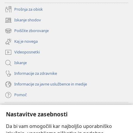
Prošnja za obisk
Iskanje shodov
(odpre
novo
Poiščite zborovanje
(odpre
okno)
novo
Kaj je novega
okno)
Videoposnetki
Iskanje
Informacije za zdravnike
Informacije za javne uslužbence in medije
Pomoč
Doniranje
(odpre
Nastavitve zasebnosti
novo
okno)
Da bi vam omogočili kar najboljšo uporabniško
Watchtowerjeva SPLETNA KNJIŽNICA™
(odpre