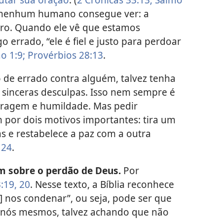
 nenhum humano consegue ver: a
ro. Quando ele vê que estamos
o errado, “ele é fiel e justo para perdoar
ão 1:9;
Provérbios 28:13
.
go de errado contra alguém, talvez tenha
 sinceras desculpas. Isso nem sempre é
 coragem e humildade. Mas pedir
 por dois motivos importantes: tira um
s e restabelece a paz com a outra
 24
.
m sobre o perdão de Deus.
Por
:19, 20
. Nesse texto, a Bíblia reconhece
] nos condenar”, ou seja, pode ser que
nós mesmos, talvez achando que não