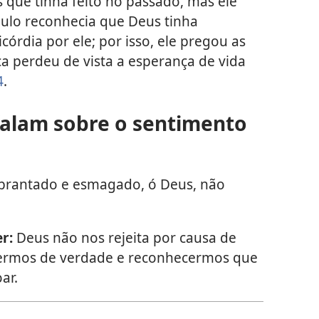
 que tinha feito no passado, mas ele
aulo reconhecia que Deus tinha
rdia por ele; por isso, ele pregou as
a perdeu de vista a esperança de vida
4
.
 falam sobre o sentimento
brantado e esmagado, ó Deus, não
r:
Deus não nos rejeita por causa de
dermos de verdade e reconhecermos que
ar.