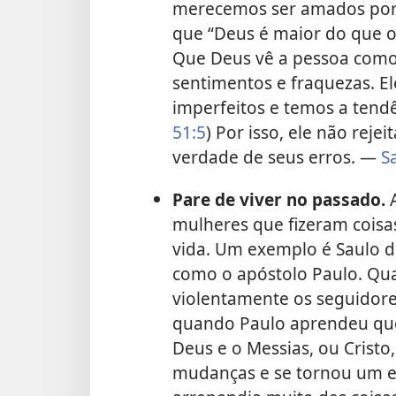
merecemos ser amados por
que “Deus é maior do que o 
Que Deus vê a pessoa como
sentimentos e fraquezas. 
imperfeitos e temos a tendê
51:5
) Por isso, ele não rej
verdade de seus erros. —
S
Pare de viver no passado.
A
mulheres que fizeram cois
vida. Um exemplo é Saulo d
como o apóstolo Paulo. Qua
violentamente os seguidores
quando Paulo aprendeu que,
Deus e o Messias, ou Cristo
mudanças e se tornou um exc