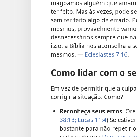
magoamos alguém que amamos
ter feito. Mas às vezes, pode
sem ter feito algo de errado. 
mesmos, provavelmente vamos 
desnecessários sempre que não
isso, a Bíblia nos aconselha a
mesmos. —
Eclesiastes 7:16
.
Como lidar com o se
Em vez de permitir que a culpa
corrigir a situação. Como?
Reconheça seus erros.
Ore 
38:18;
Lucas 11:4
) Se estiv
bastante para não repetir o
certeza de que
Deus vai esc