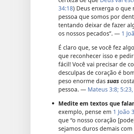
34:18
) Deus enxerga o que
pessoa que somos por dent
tentando deixar de fazer alg
os nossos pecados”. —
1 Jo
É claro que, se você fez al
que reconhecer isso e pedir
fácil! Você vai precisar de
desculpas de coração é bom
peso enorme das
suas
costa
pessoa. —
Mateus 3:8;
5:23,
Medite em textos que fala
exemplo, pense em
1 João 3
que “o nosso coração [pode
sejamos duros demais com 