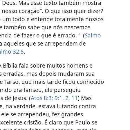
 Deus. Mas esse texto também mostra
nosso coração”. O que isso quer dizer?
 um todo e entende totalmente nossos
Ele também sabe que nós nascemos
ncia de fazer o que é errado.
(
Salmo
b
eita aqueles que se arrependem de
almo 32:5
.
 Bíblia fala sobre muitos homens e
as erradas, mas depois mudaram sua
e Tarso, que mais tarde ficou conhecido
ndo era fariseu, ele perseguiu
 de Jesus. (
Atos 8:3;
9:1, 2,
11
) Mas
 na verdade, estava lutando contra
, ele se arrependeu, fez grandes
elente cristão. É claro que Paulo se