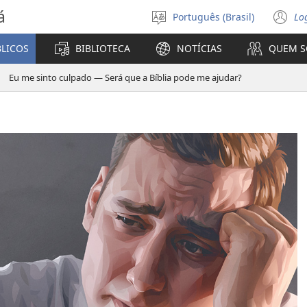
á
Português (Brasil)
Lo
Selecione
(a
o
n
BLICOS
BIBLIOTECA
NOTÍCIAS
QUEM 
idioma
ja
Eu me sinto culpado — Será que a Bíblia pode me ajudar?