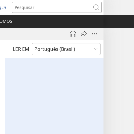
g in
bre
Pesquisar
ova
SOMOS
nela)
LER EM