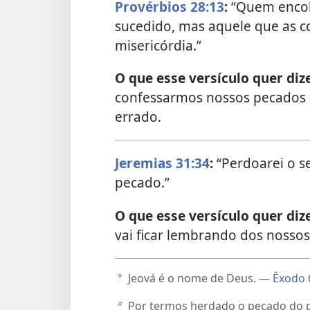
Provérbios 28:13
:
“Quem encob
sucedido, mas aquele que as c
misericórdia.”
O que esse versículo quer dize
confessarmos nossos pecados p
errado.
Jeremias 31:34
:
“Perdoarei o s
pecado.”
O que esse versículo quer dize
vai ficar lembrando dos nossos
Jeová é o nome de Deus. —
Êxodo 
a
Por termos herdado o pecado do 
b