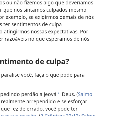
 ou não fizemos algo que deveríamos
 ser que nos sintamos culpados mesmo
Por exemplo, se exigirmos demais de nós
ter sentimentos de culpa
 atingirmos nossas expectativas. Por
 ser razoáveis no que esperamos de nós
ntimento de culpa?
 paralise você, faça o que pode para
pedindo perdão a Jeová
Deus. (
Salmo
a
er realmente arrependido e se esforçar
 que fez de errado, você pode ter
utar sua oração
. (
2 Crônicas 33:13;
Salmo