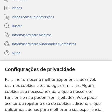
janela)
Vídeos
Vídeos com audiodescrições
Buscar
Informações para Médicos
Informações para Autoridades e Jornalistas
Ajuda
Donativos
(abre
Configurações de privacidade
nova
janela)
Para lhe fornecer a melhor experiência possível,
Biblioteca On-line da Torre de Vigia™
(abre
usamos cookies e tecnologias similares. Alguns
nova
®
JW Hub
cookies são necessários para que o nosso site
janela)
(abre
funcione e não podem ser rejeitados. Você pode
nova
®
JW Library
janela)
aceitar ou rejeitar o uso de cookies adicionais, que
utilizamos apenas para melhorar a sua experiência.