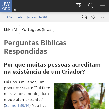
JW.ORG
Log
in
Mudar
Buscar
EXI
(abre
o
no
ME
A Sentinela | Janeiro de 2015
nova
idioma
JW.ORG
janela)
do
LER EM
site
Perguntas Bíblicas
Respondidas
Por que muitas pessoas acreditam
na existência de um Criador?
Há uns 3 mil anos, um
poeta escreveu: “Fui feito
maravilhosamente, dum
modo atemorizante.”
(
Salmo 139:14
) Não fica