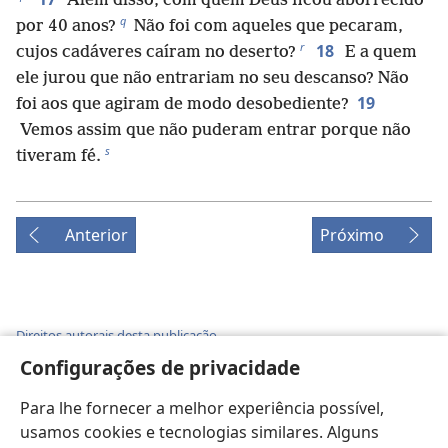
Além disso, com quem Deus ficou aborrecido
q
por 40 anos?
Não foi com aqueles que pecaram,
r
18
cujos cadáveres caíram no deserto?
E a quem
ele jurou que não entrariam no seu descanso? Não
19
foi aos que agiram de modo desobediente?
Vemos assim que não puderam entrar porque não
s
tiveram fé.
Anterior
Próximo
Direitos autorais desta publicação
Configurações de privacidade
Copyright
©
2026
Watch Tower Bible and Tract Society of
Pennsylvania.
TERMOS DE USO
|
POLÍTICA DE PRIVACIDADE
|
CONFIGURAÇÕES
Para lhe fornecer a melhor experiência possível,
DE PRIVACIDADE
usamos cookies e tecnologias similares. Alguns