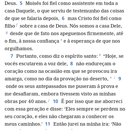
5
Deus.
Moisés foi fiel como assistente em toda a
casa Daquele, o que serviu de testemunho das coisas
6
de que se falaria depois,
mas Cristo foi fiel como
f
filho
sobre a casa de Deus. Nós somos a casa Dele,
g
desde que de fato nos apeguemos firmemente, até
*
o fim, à nossa confiança
e à esperança de que nos
orgulhamos.
h
7
Portanto, como diz o espírito santo:
“Hoje, se
8
vocês escutarem a voz dele,
não endureçam o
coração como na ocasião em que se provocou ira
i
9
*
amarga, como no dia da provação no deserto,
onde os seus antepassados me puseram à prova e
me desafiaram, embora tivessem visto as minhas
j
10
obras por 40 anos.
É por isso que me aborreci
com essa geração e disse: ‘Eles sempre se perdem no
seu coração, e eles não chegaram a conhecer os
11
meus caminhos.’
Então jurei na minha ira: ‘Não