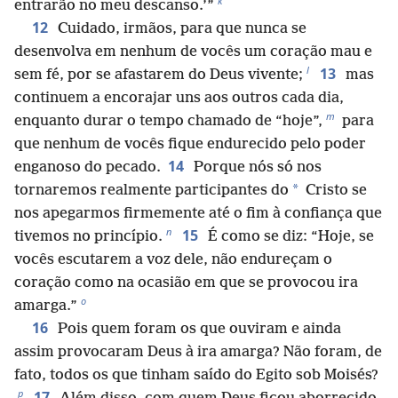
k
entrarão no meu descanso.’”
12
Cuidado, irmãos, para que nunca se
desenvolva em nenhum de vocês um coração mau e
l
13
sem fé, por se afastarem do Deus vivente;
mas
continuem a encorajar uns aos outros cada dia,
m
enquanto durar o tempo chamado de “hoje”,
para
que nenhum de vocês fique endurecido pelo poder
14
enganoso do pecado.
Porque nós só nos
*
tornaremos realmente participantes do
Cristo se
nos apegarmos firmemente até o fim à confiança que
n
15
tivemos no princípio.
É como se diz: “Hoje, se
vocês escutarem a voz dele, não endureçam o
coração como na ocasião em que se provocou ira
o
amarga.”
16
Pois quem foram os que ouviram e ainda
assim provocaram Deus à ira amarga? Não foram, de
fato, todos os que tinham saído do Egito sob Moisés?
p
17