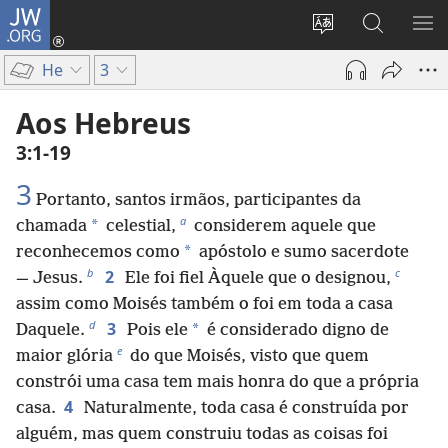
JW.ORG
Log
in
Mudar
Buscar
EXI
(abre
o
no
ME
He
3
nova
idioma
JW.ORG
janela)
do
Aos Hebreus
site
3:1-19
3
Portanto, santos irmãos, participantes da
a
*
chamada
celestial,
considerem aquele que
*
reconhecemos como
apóstolo e sumo sacerdote
b
c
2
— Jesus.
Ele foi fiel Àquele que o designou,
assim como Moisés também o foi em toda a casa
d
3
*
Daquele.
Pois ele
é considerado digno de
e
maior glória
do que Moisés, visto que quem
constrói uma casa tem mais honra do que a própria
4
casa.
Naturalmente, toda casa é construída por
alguém, mas quem construiu todas as coisas foi