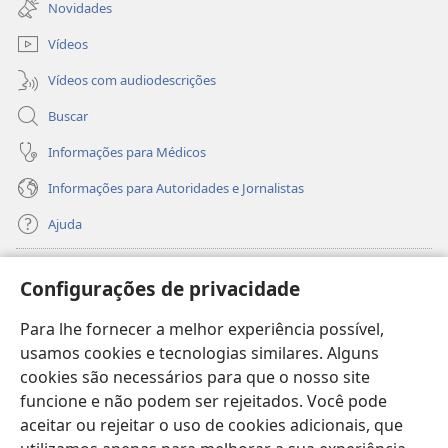
Novidades
janela)
Vídeos
Vídeos com audiodescrições
Buscar
Informações para Médicos
Informações para Autoridades e Jornalistas
Ajuda
Donativos
(abre
Configurações de privacidade
nova
janela)
Para lhe fornecer a melhor experiência possível,
Biblioteca On-line da Torre de Vigia™
(abre
usamos cookies e tecnologias similares. Alguns
nova
®
JW Hub
cookies são necessários para que o nosso site
janela)
(abre
funcione e não podem ser rejeitados. Você pode
nova
®
JW Library
janela)
aceitar ou rejeitar o uso de cookies adicionais, que