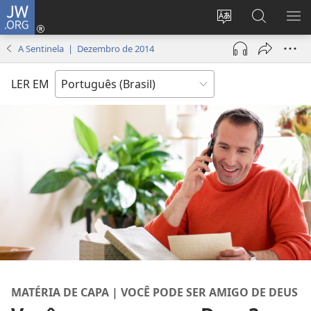
JW.ORG
Log
in
Mudar
Buscar
EXI
(abre
o
no
ME
A Sentinela | Dezembro de 2014
nova
idioma
JW.ORG
janela)
do
LER EM
site
MATÉRIA DE CAPA | VOCÊ PODE SER AMIGO DE DEUS