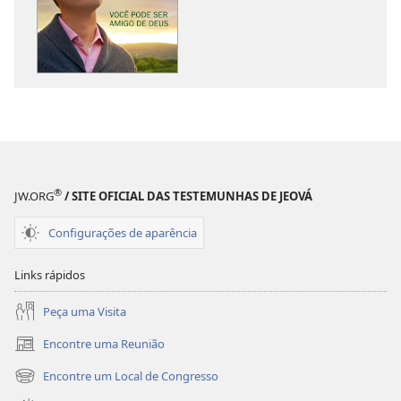
download
download
de
de
publicações
áudio
A
A
SENTINELA
SENTINELA
Você
Você
pode
pode
ser
ser
amigo
amigo
®
JW.ORG
/ SITE OFICIAL DAS TESTEMUNHAS DE JEOVÁ
de
de
Deus
Deus
Configurações de aparência
Links rápidos
Peça uma Visita
Encontre uma Reunião
(abre
nova
Encontre um Local de Congresso
(abre
janela)
nova