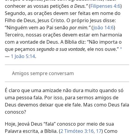
conhecer as vossas petições
a Deus.”
(
Filipenses 4:6
)
Segundo, as orações devem ser feitas em nome do
Filho de Deus, Jesus Cristo. O próprio Jesus disse:
“Ninguém vem ao Pai senão
por mim.”
(
João 14:6
)
Terceiro, nossas orações devem estar em harmonia
com a vontade de Deus. A Bíblia diz: “Não importa o
que peçamos
segundo a sua vontade,
ele nos ouve.”
*
—
1 João 5:14
.
Amigos sempre conversam
É claro que uma amizade não dura muito quando só
uma pessoa fala. Por isso, para sermos amigos de
Deus devemos deixar que ele fale. Mas como Deus fala
conosco?
Hoje, Jeová Deus “fala” conosco por meio de sua
Palavra escrita, a Bíblia. (
2 Timóteo 3:16, 17
) Como