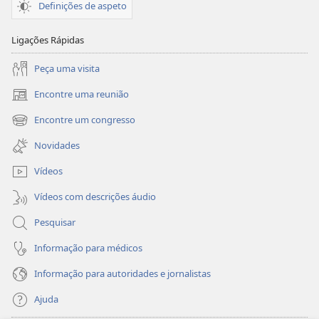
Definições de aspeto
Ligações Rápidas
Peça uma visita
Encontre uma reunião
(abre
uma
Encontre um congresso
(abre
nova
uma
janela)
Novidades
nova
janela)
Vídeos
Vídeos com descrições áudio
Pesquisar
Informação para médicos
Informação para autoridades e jornalistas
Ajuda