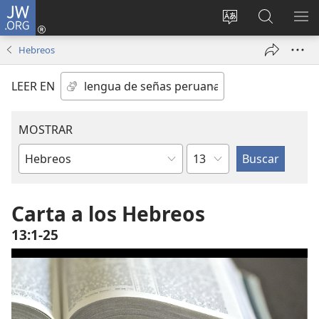
JW.ORG
Iniciar
sesión
Idioma
Búsqueda
MO
(abre
escoger
en
ME
Hebreos
una
del sitio
jw.org
nueva
LEER EN
ventana)
MOSTRAR
Capítulo
Libro
de
la
Carta a los Hebreos
Biblia
13:1-25