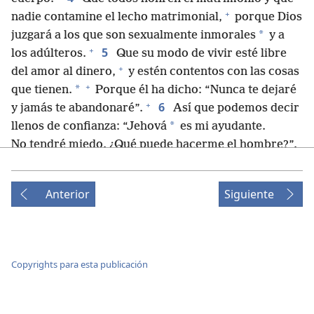
+
nadie contamine el lecho matrimonial,
porque Dios
*
juzgará a los que son sexualmente inmorales
y a
+
5
los adúlteros.
Que su modo de vivir esté libre
+
del amor al dinero,
y estén contentos con las cosas
+
*
que tienen.
Porque él ha dicho: “Nunca te dejaré
+
6
y jamás te abandonaré”.
Así que podemos decir
*
llenos de confianza: “Jehová
es mi ayudante.
No tendré miedo. ¿Qué puede hacerme el hombre?”.
+
+
7
*
Acuérdense de los que los dirigen,
quienes
Anterior
Siguiente
les han hablado acerca de la palabra de Dios, y,
fijándose en los resultados de su conducta, imiten su
+
fe.
8
Jesucristo es el mismo ayer y hoy, y siempre.
Copyrights para esta publicación
9
No se dejen desviar por enseñanzas diversas y
extrañas, porque es mejor fortalecer el corazón con
*
bondad inmerecida que con alimentos,
que