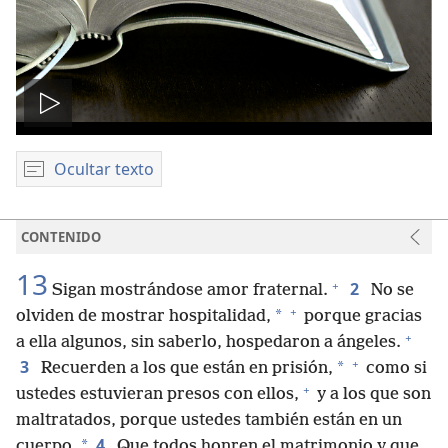
Reproducir
video
Ocultar texto
CONTENIDO
13
+
2
Sigan mostrándose amor fraternal.
No se
+
*
olviden de mostrar hospitalidad,
porque gracias
+
a ella algunos, sin saberlo, hospedaron a ángeles.
+
3
*
Recuerden a los que están en prisión,
como si
+
ustedes estuvieran presos con ellos,
y a los que son
maltratados, porque ustedes también están en un
4
*
cuerpo.
Que todos honren el matrimonio y que