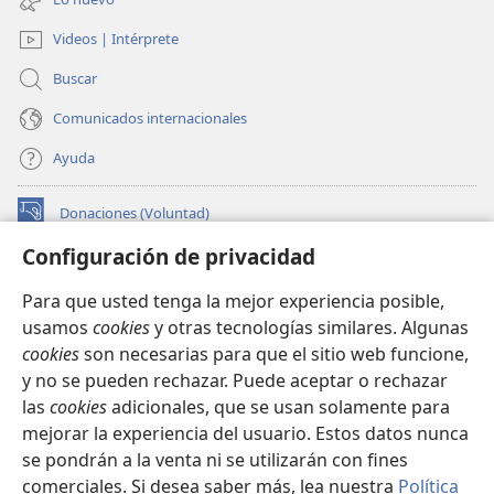
que es agradable a sus ojos. A él vaya la gloria para
nueva
ventana)
siempre jamás. Amén.
Videos | Intérprete
22
Ahora les ruego, hermanos, que escuchen con
Buscar
paciencia estas palabras de ánimo, porque les he
Comunicados internacionales
23
escrito una carta breve.
Quiero que sepan que
nuestro hermano Timoteo ha sido liberado. Si él
Ayuda
viene pronto, iremos juntos a verlos.
24
*
Den mis saludos a todos los que los dirigen
y
Donaciones (Voluntad)
(abre
+
a todos los santos. Los hermanos de Italia
les
una
Configuración de privacidad
nueva
envían sus saludos.
BIBLIOTECA EN LÍNEA Watchtower™
(abre
ventana)
25
Que la bondad inmerecida esté con todos
Para que usted tenga la mejor experiencia posible,
una
®
ustedes.
JW Hub
usamos
cookies
y otras tecnologías similares. Algunas
nueva
(abre
ventana)
cookies
son necesarias para que el sitio web funcione,
una
®
JW Library
nueva
y no se pueden rechazar. Puede aceptar o rechazar
ventana)
las
cookies
adicionales, que se usan solamente para
Watchtower Library
mejorar la experiencia del usuario. Estos datos nunca
se pondrán a la venta ni se utilizarán con fines
comerciales. Si desea saber más, lea nuestra
Política