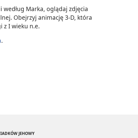
i według Marka, oglądaj zdjęcia
alnej. Obejrzyj animację 3-D, która
 z I wieku n.e.
a
.
ŚWIADKÓW JEHOWY