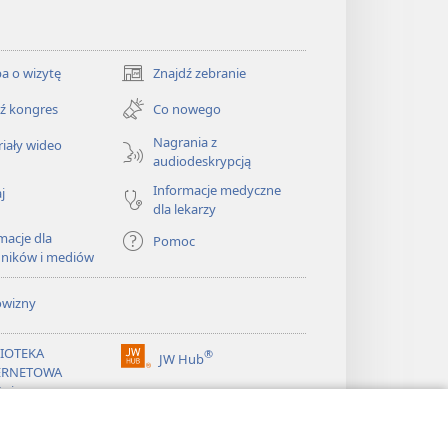
a o wizytę
Znajdź zebranie
(opens
new
ź kongres
Co nowego
window)
Nagrania z
iały wideo
audiodeskrypcją
Informacje medyczne
j
dla lekarzy
macje dla
Pomoc
dników i mediów
owizny
LIOTEKA
®
JW Hub
(opens
ERNETOWA
new
żnicy
window)
®
ibrary
Watchtower Library