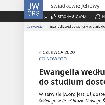
JW.ORG
Świadkowie Jehowy
STRONA GŁÓWNA
N
Co nowego
Ewangelia według Marka w wydaniu do
4 CZERWCA 2020
CO NOWEGO
Ewangelia wedł
do studium dost
W serwisie jw.org jest już do
Świętego w Przekładzie Nowego 