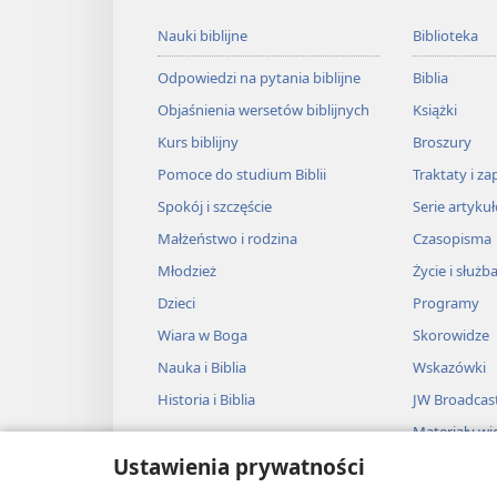
Nauki biblijne
Biblioteka
Odpowiedzi na pytania biblijne
Biblia
Objaśnienia wersetów biblijnych
Książki
Kurs biblijny
Broszury
Pomoce do studium Biblii
Traktaty i za
Spokój i szczęście
Serie artyku
Małżeństwo i rodzina
Czasopisma
Młodzież
Życie i służb
Dzieci
Programy
Wiara w Boga
Skorowidze
Nauka i Biblia
Wskazówki
Historia i Biblia
JW Broadcas
Materiały wi
Ustawienia prywatności
Muzyka
Słuchowiska