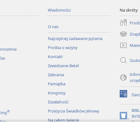
Wiadomości
Na skróty
Prośb
O nas
Znajd
(opens
Najczęściej zadawane pytania
new
Mater
Prośba o wizytę
window)
proszenia
Kontakt
łów
Szuka
Zwiedzanie Betel
Infor
Zebrania
a
urzę
Pamiątka
Kongresy
Dar
(opens
Działalność
new
window)
BIB
Przeżycia Świadków Jehowy
®
ting
INT
(opens
Na całym świecie
deo
Stra
new
window)
JW L