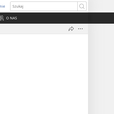
nie
ns
Szukaj
O NAS
dow)