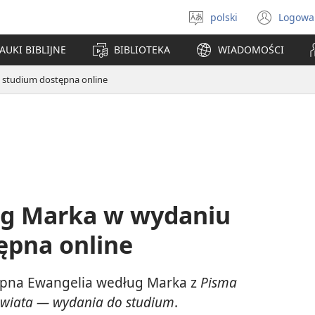
polski
Logowa
Wybór
(ope
języka
new
AUKI BIBLIJNE
BIBLIOTEKA
WIADOMOŚCI
win
 studium dostępna online
ug Marka w wydaniu
ępna online
stępna Ewangelia według Marka z
Pisma
Świata — wydania do studium
.