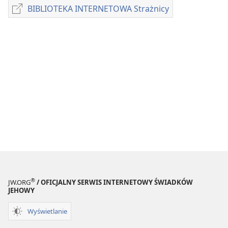
pobierania
BIBLIOTEKA INTERNETOWA Strażnicy
BIBLIOTEKA
publikacji
INTERNETOWA
elektronicznych
Strażnicy
CZASOPISMA
8 marca
1994
®
JW.ORG
/ OFICJALNY SERWIS INTERNETOWY ŚWIADKÓW
JEHOWY
Wyświetlanie