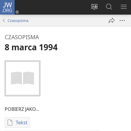
JW.ORG
Logowanie
(opens
Wybór
Szukaj
PO
new
języka
na
ME
Czasopisma
window)
JW.ORG
CZASOPISMA
8 marca 1994
POBIERZ JAKO...
Tekst
Ustawienia