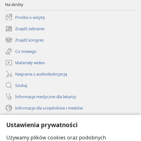
Na skróty
Prośba o wizytę
Znajdź zebranie
(opens
new
Znajdź kongres
(opens
window)
new
Co nowego
window)
Materiały wideo
Nagrania z audiodeskrypcją
Szukaj
Informacje medyczne dla lekarzy
Informacje dla urzędników i mediów
Pomoc
Ustawienia prywatności
Darowizny
Używamy plików cookies oraz podobnych
(opens