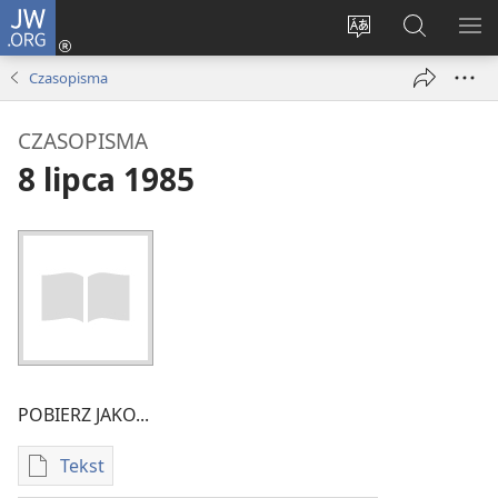
JW.ORG
Logowanie
(opens
Wybór
Szukaj
PO
new
języka
na
ME
Czasopisma
window)
JW.ORG
CZASOPISMA
8 lipca 1985
POBIERZ JAKO...
Tekst
Ustawienia