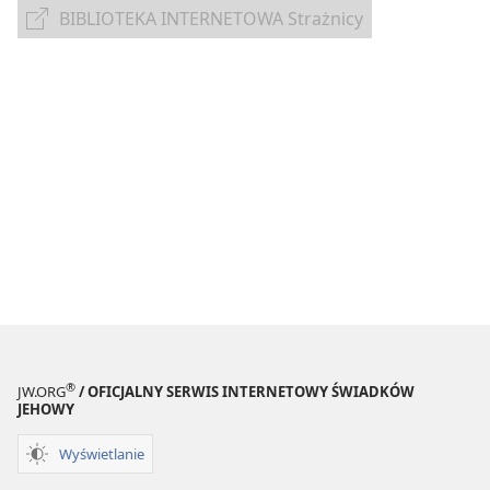
pobierania
BIBLIOTEKA INTERNETOWA Strażnicy
BIBLIOTEKA
publikacji
INTERNETOWA
elektronicznych
Strażnicy
CZASOPISMA
8 lipca
1985
®
JW.ORG
/ OFICJALNY SERWIS INTERNETOWY ŚWIADKÓW
JEHOWY
Wyświetlanie