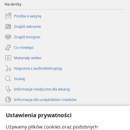
Na skróty
Prośba o wizytę
Znajdź zebranie
(opens
new
Znajdź kongres
(opens
window)
new
Co nowego
window)
Materiały wideo
Nagrania z audiodeskrypcją
Szukaj
Informacje medyczne dla lekarzy
Informacje dla urzędników i mediów
Pomoc
Ustawienia prywatności
Darowizny
Używamy plików cookies oraz podobnych
(opens