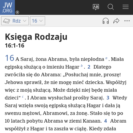
JW.ORG
Logowanie
(opens
Wybór
Szukaj
PO
new
języka
na
ME
Rdz
16
window)
JW.ORG
Księga Rodzaju
16:1-16
16
a
A Saraj, żona Abrama, była niepłodna
. Miała
b
2
egipską służącą o imieniu Hagar
.
Dlatego
zwróciła się do Abrama: „Posłuchaj mnie, proszę!
Jehowa sprawił, że nie mogę mieć dziecka. Współżyj
więc z moją służącą. Może dzięki niej będę miała
c
3
dzieci”
. I Abram wysłuchał prośby Saraj.
Wtedy
Saraj wzięła swoją egipską służącą Hagar i dała ją
swemu mężowi, Abramowi, za żonę. Stało się to po
4
10 latach pobytu Abrama w ziemi Kanaan.
Abram
współżył z Hagar i ta zaszła w ciążę. Kiedy zdała