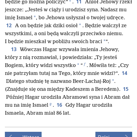
e
11
będzie go można policzyć”
.
Anioł Jehowy rzekł
jeszcze: „Jesteś w ciąży i urodzisz syna. Nadasz mu
*
imię Ismael
, bo Jehowa usłyszał o twojej udręce.
12
*
A on będzie jak dziki osioł
. Będzie walczył ze
wszystkimi, a oni będą walczyli przeciwko niemu.
*
I będzie mieszkał w pobliżu swoich braci
”.
13
Wówczas Hagar wzywała imienia Jehowy,
który z nią rozmawiał, i powiedziała: „Ty jesteś
f
*
Bogiem, który widzi wszystko
”
. Mówiła też: „Czy
14
nie patrzyłam tutaj na Tego, który mnie widzi?”.
*
Dlatego studnię tę nazwano Beer-Lachaj-Roj
.
15
(Znajduje się ona między Kadeszem a Beredem).
Później Hagar urodziła Abramowi syna i Abram dał
g
16
mu na imię Ismael
.
Gdy Hagar urodziła
Ismaela, Abram miał 86 lat.