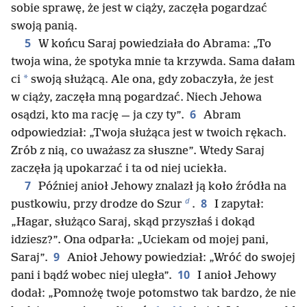
sobie sprawę, że jest w ciąży, zaczęła pogardzać
swoją panią.
5
W końcu Saraj powiedziała do Abrama: „To
twoja wina, że spotyka mnie ta krzywda. Sama dałam
*
ci
swoją służącą. Ale ona, gdy zobaczyła, że jest
w ciąży, zaczęła mną pogardzać. Niech Jehowa
6
osądzi, kto ma rację — ja czy ty”.
Abram
odpowiedział: „Twoja służąca jest w twoich rękach.
Zrób z nią, co uważasz za słuszne”. Wtedy Saraj
zaczęła ją upokarzać i ta od niej uciekła.
7
Później anioł Jehowy znalazł ją koło źródła na
d
8
pustkowiu, przy drodze do Szur
.
I zapytał:
„Hagar, służąco Saraj, skąd przyszłaś i dokąd
idziesz?”. Ona odparła: „Uciekam od mojej pani,
9
Saraj”.
Anioł Jehowy powiedział: „Wróć do swojej
10
pani i bądź wobec niej uległa”.
I anioł Jehowy
dodał: „Pomnożę twoje potomstwo tak bardzo, że nie