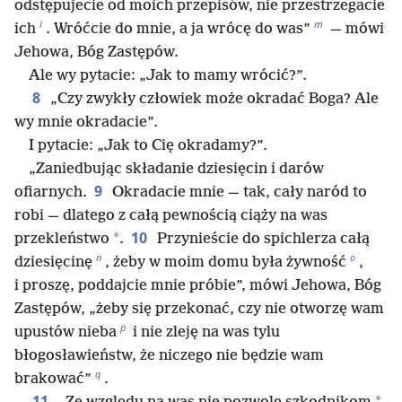
odstępujecie od moich przepisów, nie przestrzegacie
l
m
ich
. Wróćcie do mnie, a ja wrócę do was”
— mówi
Jehowa, Bóg Zastępów.
Ale wy pytacie: „Jak to mamy wrócić?”.
8
„Czy zwykły człowiek może okradać Boga? Ale
wy mnie okradacie”.
I pytacie: „Jak to Cię okradamy?”.
„Zaniedbując składanie dziesięcin i darów
9
ofiarnych.
Okradacie mnie — tak, cały naród to
robi — dlatego z całą pewnością ciąży na was
10
*
przekleństwo
.
Przynieście do spichlerza całą
n
o
dziesięcinę
, żeby w moim domu była żywność
,
i proszę, poddajcie mnie próbie”, mówi Jehowa, Bóg
Zastępów, „żeby się przekonać, czy nie otworzę wam
p
upustów nieba
i nie zleję na was tylu
błogosławieństw, że niczego nie będzie wam
q
brakować”
.
11