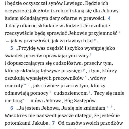
i będzie oczyszczał synów Lewiego. Będzie ich
oczyszczał jak złoto i srebro i staną się dla Jehowy
4
ludem składającym dary ofiarne w prawości.
I dary ofiarne składane w Judzie i Jerozolimie
*
rzeczywiście będą sprawiać Jehowie przyjemność
e
— jak w przeszłości, jak za dawnych lat
.
5
„Przyjdę was osądzić i szybko wystąpię jako
f
świadek przeciw uprawiającym czary
i dopuszczającym się cudzołóstwa, przeciw tym,
g
którzy składają fałszywe przysięgi
, i tym, którzy
h
oszukują wynajętych pracowników
, wdowy
i
*
i sieroty
, jak również przeciw tym, którzy
j
*
odmawiają pomocy
cudzoziemcom
. Tacy się mnie
nie boją” — mówi Jehowa, Bóg Zastępów.
k
6
*
„Ja jestem Jehowa. Ja się nie zmieniam
.
Wasz kres nie nadszedł jeszcze dlatego, że jesteście
7
potomkami Jakuba.
Od czasów swoich przodków