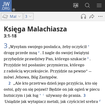
JW.ORG
Logowanie
(opens
Wybór
Szukaj
PO
new
języka
na
ME
Mal
3
window)
JW.ORG
Księga Malachiasza
3:1-18
3
*
„Wysyłam swojego posłańca, żeby oczyścił
a
drogę przede mną
. I nagle do swojej świątyni
b
przybędzie prawdziwy Pan, którego szukacie
.
Przyjdzie też posłaniec przymierza, którego
z radością wyczekujecie. Przyjdzie na pewno” —
mówi Jehowa, Bóg Zastępów.
2
„Ale kto przetrwa dzień jego przyjścia, kto się
ostoi, gdy on się pojawi? Będzie on jak ogień w piecu
c
3
*
hutniczym i jak ług
używany do prania.
d
Usiądzie jak wytapiacz metali, jak czyściciel srebra