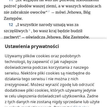
*
„Ze względu na was nie pozwolę szkodnikom
pożreć płodów waszej ziemi, a w waszych winnicach
r
nie zabraknie owoców”
— mówi Jehowa, Bóg
Zastępów.
12
„I wszystkie narody uznają was za
s
szczęśliwych
, bo wasz kraj będzie budził
zachwyt” — oświadcza Jehowa, Bóg Zastępów.
13
„Wypowiadacie przeciwko mnie harde
Ustawienia prywatności
słowa” — mówi Jehowa.
Używamy plików cookies oraz podobnych
Ale pytacie: „Co takiego mówimy między sobą
technologii, by zapewnić ci jak najlepsze
t
przeciwko Tobie?”
.
doświadczenia podczas korzystania z naszego
u
14
„Mówicie: ‚Nie warto służyć Bogu
. Co nam
serwisu. Niektóre pliki cookies są niezbędne do
z tego, że wypełniamy obowiązki wobec Jehowy,
działania tego serwisu i nie można z nich
15
Boga Zastępów, i że chodzimy smutni?
Według
zrezygnować. Możesz wyrazić zgodę lub odrzucić
nas to zuchwali są szczęśliwi. Dobrze się wiedzie
dodatkowe pliki cookies, których używamy jedynie
v
postępującym niegodziwie
. Ośmielają się
w celu ulepszenia doświadczeń użytkownika. Żadne
wystawiać Boga na próbę i uchodzi im to płazem’”.
z tych danych nie zostaną nigdy sprzedane lub użyte
16
W tym samym czasie również bojący się