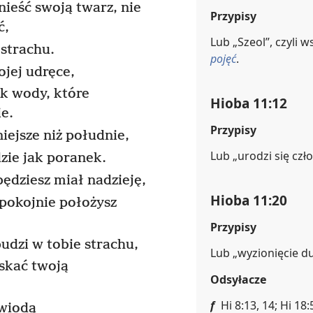
ieść swoją twarz, nie
Przypisy
ć,
Lub „Szeol”, czyli 
 strachu.
pojęć
.
jej udręce,
ak wody, które
Hioba 11:12
e.
Przypisy
niejsze niż południe,
Lub „urodzi się czł
zie jak poranek.
ędziesz miał nadzieję,
Hioba 11:20
spokojnie położysz
Przypisy
budzi w tobie strachu,
Lub „wyzionięcie du
yskać twoją
Odsyłacze
f
Hi 8:13, 14; Hi 18:
awiodą