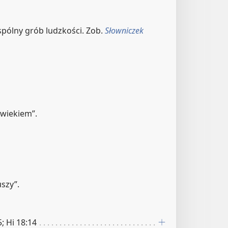
wspólny grób ludzkości. Zob.
Słowniczek
owiekiem”.
szy”.
5; Hi 18:14