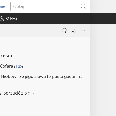
nie
ns
Szukaj
O NAS
dow)
reści
 Cofara
(
1-20
)
 Hiobowi, że jego słowa to pusta gadanina
i odrzucić zło
(
14
)