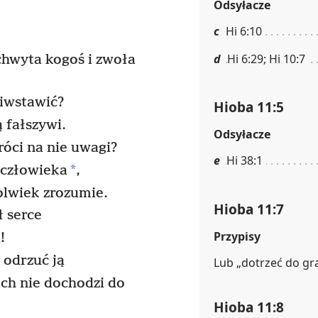
Odsyłacze
c
Hi 6:10
d
Hi 6:29; Hi 10:7
chwyta kogoś i zwoła
ciwstawić?
Hioba 11:5
 fałszywi.
Odsyłacze
róci na nie uwagi?
e
Hi 38:1
*
 człowieka
,
olwiek zrozumie.
Hioba 11:7
 serce
Przypisy
!
 odrzuć ją
Lub „dotrzeć do gra
ach nie dochodzi do
Hioba 11:8