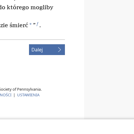
, do którego mogliby
f
*
dzie śmierć
”
.
Dalej
ociety of Pennsylvania.
TNOŚCI
|
USTAWIENIA