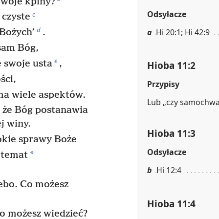
 twoje kpiny?
Odsyłacze
c
 czyste
d
a
Hi 20:1; Hi 42:9
 Bożych’
.
sam Bóg,
e
e swoje usta
,
Hioba 11:2
ści,
Przypisy
ma wiele aspektów.
Lub „czy samochwał
, że Bóg postanawia
j winy.
Hioba 11:3
okie sprawy Boże
Odsyłacze
*
 temat
b
Hi 12:4
iebo. Co możesz
Hioba 11:4
Co możesz wiedzieć?