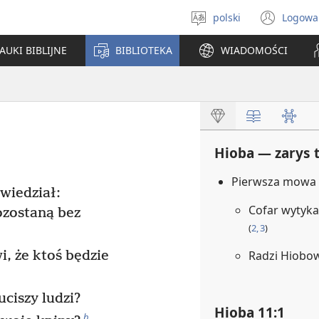
polski
Logowa
Wybór
(ope
języka
new
AUKI BIBLIJNE
BIBLIOTEKA
WIADOMOŚCI
win
Hioba — zarys t
Pierwsza mowa
wiedział:
Cofar wytyka
ozostaną bez
(
2, 3
)
, że ktoś będzie
Radzi Hiobow
ciszy ludzi?
Hioba 11:1
b