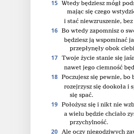
15
Wtedy będziesz mógł podn
mając się czego wstydzi
i stać niewzruszenie, bez
16
Bo wtedy zapomnisz o swo
będziesz ją wspominać j
przepłynęły obok ciebi
17
Twoje życie stanie się jaś
nawet jego ciemność będ
18
Poczujesz się pewnie, bo b
rozejrzysz się dookoła i 
się spać.
19
Położysz się i nikt nie wz
a wielu będzie chciało z
przychylność.
20
Ale oczy niegodziwych z