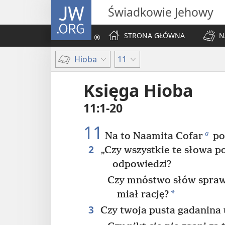
JW.ORG
Świadkowie Jehowy
STRONA GŁÓWNA
N
Hioba
11
Księga Hioba
11:1-20
11
a
Na to Naamita Cofar
po
2
„Czy wszystkie te słowa p
odpowiedzi?
Czy mnóstwo słów sprawi
*
miał rację?
3
Czy twoja pusta gadanina u