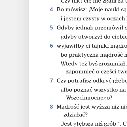
Czy nikt cię nie zgani za
4
Bo mówisz: ‚Moje nauki są
i jestem czysty w oczach
5
Gdyby jednak przemówił 
gdyby otworzył do ciebi
6
wyjawiłby ci tajniki mądro
bo praktyczna mądrość 
Wtedy też byś zrozumiał
zapomnieć o części twe
7
Czy potrafisz odkryć głęb
albo poznać wszystko na
Wszechmocnego?
8
Mądrość jest wyższa niż n
zdziałać?
*
Jest głębsza niż grób
. 