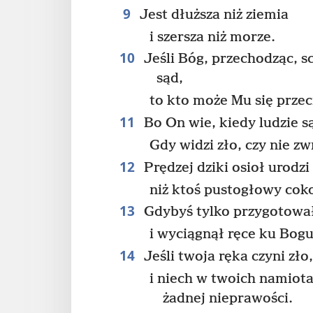
9
Jest dłuższa niż ziemia
i szersza niż morze.
10
Jeśli Bóg, przechodząc, s
sąd,
to kto może Mu się prze
11
Bo On wie, kiedy ludzie są
Gdy widzi zło, czy nie zw
12
Prędzej dziki osioł urodzi
niż ktoś pustogłowy cok
13
Gdybyś tylko przygotował
i wyciągnął ręce ku Bogu
14
Jeśli twoja ręka czyni zło,
i niech w twoich namiot
żadnej nieprawości.