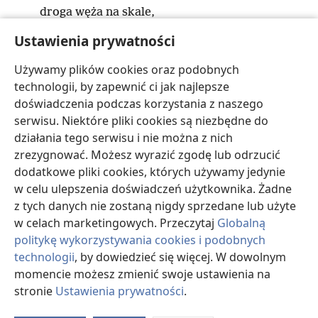
droga węża na skale,
droga okrętu na otwartym morzu
Ustawienia prywatności
i droga mężczyzny do serca młodej kobiety.
20
Używamy plików cookies oraz podobnych
Kobieta dopuszczająca się cudzołóstwa
technologii, by zapewnić ci jak najlepsze
postępuje tak:
doświadczenia podczas korzystania z naszego
Je, wyciera sobie usta,
serwisu. Niektóre pliki cookies są niezbędne do
s
a potem mówi: „Nie zrobiłam nic złego”
.
działania tego serwisu i nie można z nich
21
Są trzy sytuacje, które sprawiają, że ziemia drży,
zrezygnować. Możesz wyrazić zgodę lub odrzucić
cztery, których nie może ona znieść:
dodatkowe pliki cookies, których używamy jedynie
t
22
gdy niewolnik panuje jako król
,
w celu ulepszenia doświadczeń użytkownika. Żadne
gdy głupi ma tyle jedzenia, że się obżera,
z tych danych nie zostaną nigdy sprzedane lub użyte
23
w celach marketingowych. Przeczytaj
Globalną
*
gdy nienawidzona
kobieta zostaje czyjąś żoną
politykę wykorzystywania cookies i podobnych
u
i gdy służąca zajmuje miejsce swojej pani
.
technologii
, by dowiedzieć się więcej. W dowolnym
24
Są cztery stworzenia na ziemi, które chociaż
momencie możesz zmienić swoje ustawienia na
należą do najmniejszych,
stronie
Ustawienia prywatności
.
v
*
wykazują instynktowną
mądrość
:
O
25
d
*
mrówki nie są silne
,