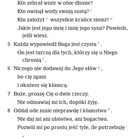
Kto zebrał wiatr w obie dłonie?
c
Kto owinął wody swoją szatą?
d
*
Kto założył
wszystkie krańce ziemi?
Jakie jest jego imię i imię jego syna? Powiedz,
jeśli wiesz.
e
5
Każda wypowiedź Boga jest czysta
.
On jest tarczą dla tych, którzy się u Niego
f
chronią
.
g
6
Niczego nie dodawaj do Jego słów
,
bo cię zgani
i okażesz się kłamcą.
7
Boże, proszę Cię o dwie rzeczy.
Nie odmawiaj mi ich, dopóki żyję.
h
8
Oddal ode mnie nieprawdę i kłamstwa
.
Nie daj mi ani ubóstwa, ani bogactwa.
i
Pozwól mi po prostu jeść tyle, ile potrzebuję
,