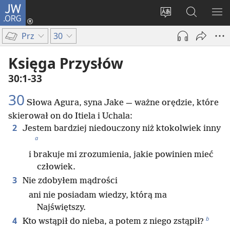
JW.ORG
Logowanie
(opens
Wybór
Szukaj
PO
new
języka
na
ME
Prz
30
window)
JW.ORG
Księga Przysłów
30:1-33
30
Słowa Agura, syna Jake — ważne orędzie, które
skierował on do Itiela i Uchala:
2
Jestem bardziej niedouczony niż ktokolwiek inny
a
i brakuje mi zrozumienia, jakie powinien mieć
człowiek.
3
Nie zdobyłem mądrości
ani nie posiadam wiedzy, którą ma
Najświętszy.
b
4
Kto wstąpił do nieba, a potem z niego zstąpił?