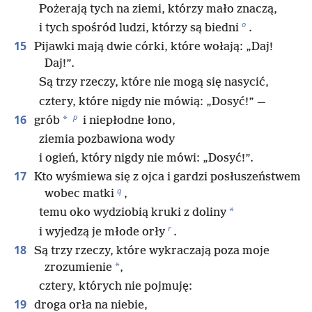
Pożerają tych na ziemi, którzy mało znaczą,
o
i tych spośród ludzi, którzy są biedni
.
15
Pijawki mają dwie córki, które wołają: „Daj!
Daj!”.
Są trzy rzeczy, które nie mogą się nasycić,
cztery, które nigdy nie mówią: „Dosyć!” —
p
16
*
grób
i niepłodne łono,
ziemia pozbawiona wody
i ogień, który nigdy nie mówi: „Dosyć!”.
17
Kto wyśmiewa się z ojca i gardzi posłuszeństwem
q
wobec matki
,
*
temu oko wydziobią kruki z doliny
r
i wyjedzą je młode orły
.
18
Są trzy rzeczy, które wykraczają poza moje
*
zrozumienie
,
cztery, których nie pojmuję:
19
droga orła na niebie,