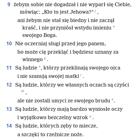
9
żebym sobie nie dogadzał i nie wyparł się Ciebie,
j
mówiąc: „Kto to jest Jehowa?”
,
ani żebym nie stał się biedny i nie zaczął
*
kraść, i nie przyniósł wstydu imieniu
swojego Boga.
10
Nie oczerniaj sługi przed jego panem,
bo może cię przekląć i będziesz uznany za
k
winnego
.
11
*
Są ludzie
, którzy przeklinają swojego ojca
l
i nie szanują swojej matki
.
12
Są ludzie, którzy we własnych oczach są czyści
m
,
*
ale nie zostali umyci ze swojego brudu
.
13
Są ludzie, którzy mają bardzo wyniosłe oczy
n
i wyjątkowo bezczelny wzrok
.
14
Są ludzie, których zęby to miecze,
a szczęki to rzeźnicze noże.