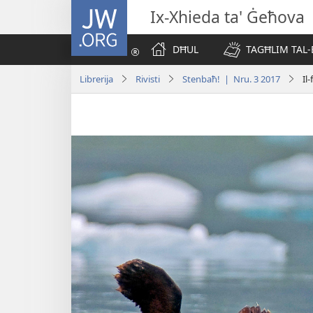
JW.ORG
Ix-Xhieda ta' Ġeħova
DĦUL
TAGĦLIM TAL-
Librerija
Rivisti
Stenbaħ! | Nru. 3 2017
Il