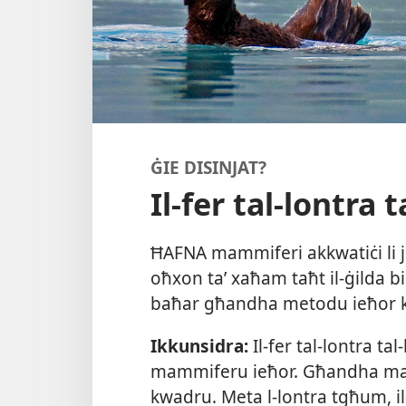
ĠIE DISINJAT?
Il-fer tal-lontra 
ĦAFNA mammiferi akkwatiċi li 
oħxon taʼ xaħam taħt il-​ġilda bi
baħar għandha metodu ieħor k
Ikkunsidra:
Il-​fer tal-​lontra t
mammiferu ieħor. Għandha mad
kwadru. Meta l-​lontra tgħum, 