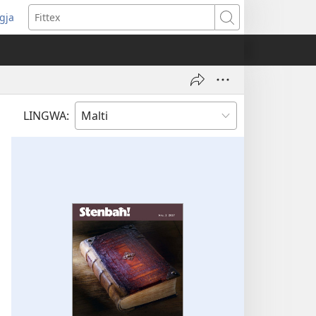
ggja
pens
Fittex
w
ndow)
LINGWA: