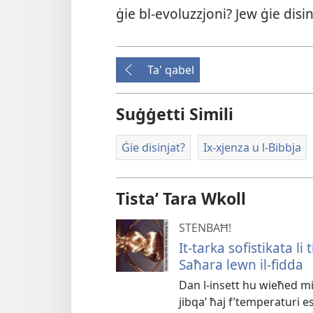
ġie bl-​evoluzzjoni? Jew ġie disin
Ta' qabel
Suġġetti Simili
Ġie disinjat?
Ix-​xjenza u l-​Bibbja
Tistaʼ Tara Wkoll
STENBAĦ!
It-​tarka sofistikata l
Saħara lewn il-​fidda
Dan l-​insett hu wieħed mill
jibqaʼ ħaj f’temperaturi e