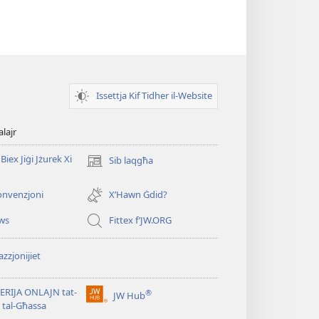
Issettja Kif Tidher il-Website
alajr
Biex Jiġi Jżurek Xi
Sib laqgħa
(opens
new
window)
onvenzjoni
X’Hawn Ġdid?
ws
Fittex f’JW.ORG
zzjonijiet
ERIJA ONLAJN tat-
®
JW Hub
(opens
i tal-Għassa
new