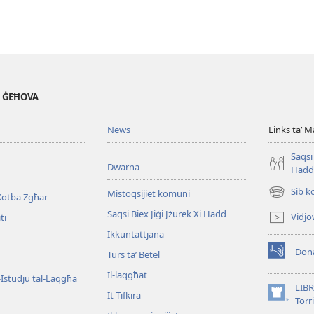
' ĠEĦOVA
News
Links taʼ M
Saqsi 
Dwarna
Ħadd
Sib k
Mistoqsijiet komuni
Kotba Żgħar
(opens
new
Saqsi Biex Jiġi Jżurek Xi Ħadd
Vidjo
ti
window)
Ikkuntattjana
Dona
Turs taʼ Betel
(opens
new
Il-laqgħat
l-Istudju tal-Laqgħa
window)
LIBR
It-Tifkira
(opens
Torr
new