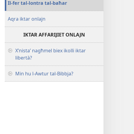
Il-fer tal-lontra tal-baħar
Aqra iktar onlajn
IKTAR AFFARIJIET ONLAJN
X’nistaʼ nagħmel biex ikolli iktar
libertà?
Min hu l-Awtur tal-Bibbja?