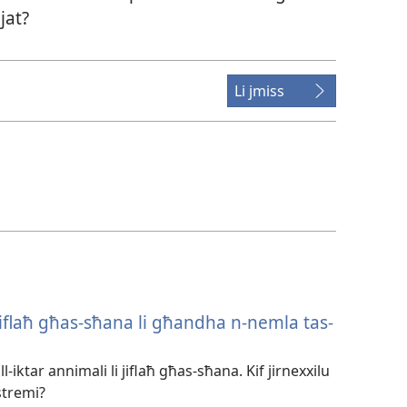
jat?
Li jmiss
i tiflaħ għas-​sħana li għandha n-​nemla tas-​
-​iktar annimali li jiflaħ għas-​sħana. Kif jirnexxilu
stremi?