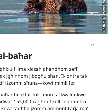
tal-baħar
jgħixu f’ilma kiesaħ għandhom saff
ex jgħinhom jibqgħu sħan. Il-​lontra tal-​
if iżżomm sħuna—kowt mimli fer.
al-​baħar hu iktar folt minn taʼ kwalunkwe
war 155,000 xagħra f’kull ċentimetru
il-​kowt tagħha jżomm ammont t’arja maʼ