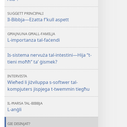
Bibbja
verament
SUĠĠETT PRINĊIPALI
mingħand
Il-Bibbja—Eżatta f’kull aspett
Alla?
GĦAJNUNA GĦALL-FAMILJA
L-importanza tal-faċendi
Is-sistema nervuża tal-intestini—Hija “t-
tieni moħħ” taʼ ġismek?
INTERVISTA
Wieħed li jiżviluppa s-softwer tal-
kompjuters jispjega t-twemmin tiegħu
IL-ĦARSA TAL-BIBBJA
L-anġli
ĠIE DISINJAT?