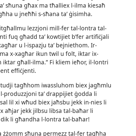
qaʼ sħuna għax ma tħalliex l-​ilma kiesaħ
tagħha u jneħħi s-​sħana taʼ ġisimha.
għallmu lezzjoni mill-​fer tal-​lontra tal-​
fuq għadd taʼ kowtijiet b’fer artifiċjali
​xagħar u l-​ispazju taʼ bejniethom. Ir-​
a x-​xagħar ikun twil u folt, iktar ix-​
iktar għall-​ilma.” Fi kliem ieħor, il-​lontri
nt effiċjenti.
l-​istudji tagħhom iwassluhom biex jagħmlu
 l-​produzzjoni taʼ drappijiet ġodda li
ssal lil xi wħud biex jaħsbu jekk in-​nies li
 aħjar jekk jilbsu libsa tal-​baħar li
dik li għandha l-​lontra tal-​baħar!
ntra żżomm sħuna permezz tal-​fer tagħha