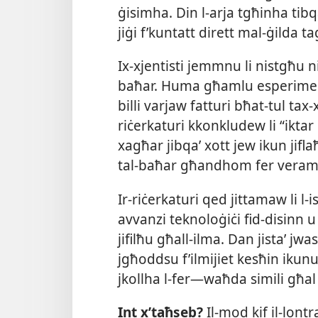
ġisimha. Din l-​arja tgħinha tib
jiġi f’kuntatt dirett mal-​ġilda 
Ix-​xjentisti jemmnu li nistgħu nit
baħar. Huma għamlu esperimenti 
billi varjaw fatturi bħat-​tul tax-
riċerkaturi kkonkludew li “iktar m
xagħar jibqaʼ xott jew ikun jiflaħ 
tal-​baħar għandhom fer verame
Ir-​riċerkaturi qed jittamaw li 
avvanzi teknoloġiċi fid-​disinn u
jifilħu għall-​ilma. Dan jistaʼ jwa
jgħoddsu f’ilmijiet kesħin ikunux
jkollha l-​fer—waħda simili għal 
Int x’taħseb?
Il-​mod kif il-​lo