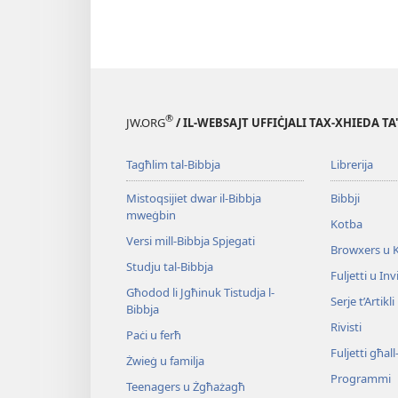
®
JW.ORG
/ IL-WEBSAJT UFFIĊJALI TAX-XHIEDA TA
Tagħlim tal-Bibbja
Librerija
Mistoqsijiet dwar il-Bibbja
Bibbji
mweġbin
Kotba
Versi mill-Bibbja Spjegati
Browxers u 
Studju tal-Bibbja
Fuljetti u Invi
Għodod li Jgħinuk Tistudja l-
Serje t’Artikli
Bibbja
Rivisti
Paċi u ferħ
Fuljetti għal
Żwieġ u familja
Programmi
Teenagers u Żgħażagħ