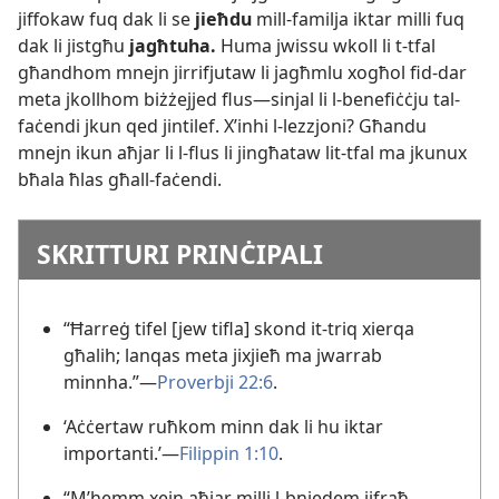
jiffokaw fuq dak li se
jieħdu
mill-​familja iktar milli fuq
dak li jistgħu
jagħtuha.
Huma jwissu wkoll li t-​tfal
għandhom mnejn jirrifjutaw li jagħmlu xogħol fid-​dar
meta jkollhom biżżejjed flus—sinjal li l-​benefiċċju tal-​
faċendi jkun qed jintilef. X’inhi l-​lezzjoni? Għandu
mnejn ikun aħjar li l-​flus li jingħataw lit-​tfal ma jkunux
bħala ħlas għall-​faċendi.
SKRITTURI PRINĊIPALI
“Ħarreġ tifel [jew tifla] skond it-​triq xierqa
għalih; lanqas meta jixjieħ ma jwarrab
minnha.”—
Proverbji 22:6
.
‘Aċċertaw ruħkom minn dak li hu iktar
importanti.’—
Filippin 1:10
.
“M’hemm xejn aħjar milli l-​bniedem jifraħ