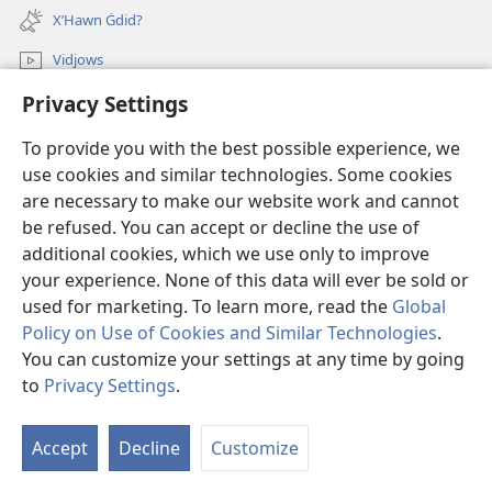
new
X’Hawn Ġdid?
window)
Vidjows
Privacy Settings
Fittex f’JW.ORG
To provide you with the best possible experience, we
Donazzjonijiet
(opens
use cookies and similar technologies. Some cookies
new
are necessary to make our website work and cannot
window)
LIBRERIJA ONLAJN tat-Torri tal-Għassa
be refused. You can accept or decline the use of
(opens
new
additional cookies, which we use only to improve
®
JW Hub
window)
(opens
your experience. None of this data will ever be sold or
new
used for marketing. To learn more, read the
Global
window)
Policy on Use of Cookies and Similar Technologies
.
You can customize your settings at any time by going
Copyright
© 2026 Watch Tower Bible and Tract Society of Pennsylvania.
to
Privacy Settings
.
S
TERMINI TAL-UŻU
|
PRIVACY POLICY
|
PRIVACY SETTINGS
Ta
Accept
Decline
Customize
of
Co