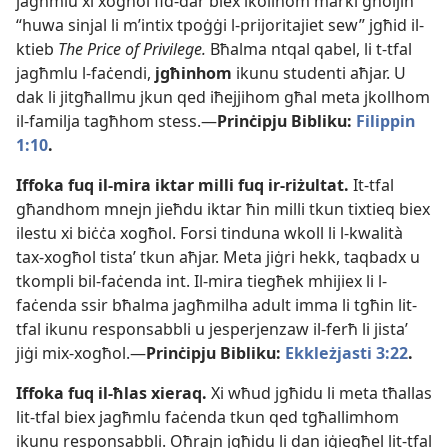
jagħmlu xi xogħol fid-​dar biex ikollhom marki għoljin
“huwa sinjal li m’intix tpoġġi l-​prijoritajiet sew” jgħid il-​
ktieb
The Price of Privilege.
Bħalma ntqal qabel, li t-​tfal
jagħmlu l-​faċendi,
jgħinhom
ikunu studenti aħjar. U
dak li jitgħallmu jkun qed iħejjihom għal meta jkollhom
il-​familja tagħhom stess.—
Prinċipju Bibliku:
Filippin
1:10
.
Iffoka fuq il-​mira iktar milli fuq ir-​riżultat.
It-​tfal
għandhom mnejn jieħdu iktar ħin milli tkun tixtieq biex
ilestu xi biċċa xogħol. Forsi tinduna wkoll li l-​kwalità
tax-​xogħol tistaʼ tkun aħjar. Meta jiġri hekk, taqbadx u
tkompli bil-​faċenda int. Il-​mira tiegħek mhijiex li l-​
faċenda ssir bħalma jagħmilha adult imma li
tgħin lit-​
tfal ikunu responsabbli
u jesperjenzaw il-​ferħ li jistaʼ
jiġi mix-​xogħol.—
Prinċipju Bibliku:
Ekkleżjasti 3:22
.
Iffoka fuq il-​ħlas xieraq.
Xi wħud jgħidu li meta tħallas
lit-​tfal biex jagħmlu faċenda tkun qed tgħallimhom
ikunu responsabbli. Oħrajn jgħidu li dan iġiegħel lit-​tfal