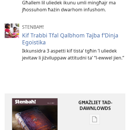
Għallem lil uliedek ikunu umli mingħajr ma
jħossuhom ħażin dwarhom infushom.
STENBAĦ!
Kif Trabbi Tfal Qalbhom Tajba f’Dinja
Egoistika
Ikkunsidra 3 aspetti kif tistaʼ tgħin ’l uliedek
jevitaw li jiżviluppaw attitudni taʼ “l-ewwel jien.”
GĦAŻLIET TAD-
DAWNLOWDS
Għażliet
għad-