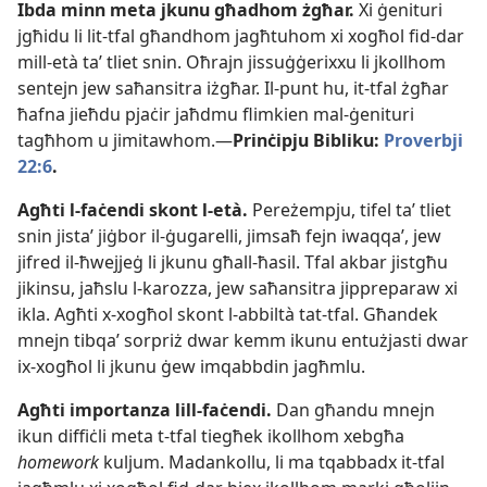
Ibda minn meta jkunu għadhom żgħar.
Xi ġenituri
jgħidu li lit-​tfal għandhom jagħtuhom xi xogħol fid-​dar
mill-​età taʼ tliet snin. Oħrajn jissuġġerixxu li jkollhom
sentejn jew saħansitra iżgħar. Il-​punt hu, it-​tfal żgħar
ħafna jieħdu pjaċir jaħdmu flimkien mal-​ġenituri
tagħhom u jimitawhom.—
Prinċipju Bibliku:
Proverbji
22:6
.
Agħti l-​faċendi skont l-​età.
Pereżempju, tifel taʼ tliet
snin jistaʼ jiġbor il-​ġugarelli, jimsaħ fejn iwaqqaʼ, jew
jifred il-​ħwejjeġ li jkunu għall-​ħasil. Tfal akbar jistgħu
jikinsu, jaħslu l-​karozza, jew saħansitra jippreparaw xi
ikla. Agħti x-​xogħol skont l-​abbiltà tat-​tfal. Għandek
mnejn tibqaʼ sorpriż dwar kemm ikunu entużjasti dwar
ix-​xogħol li jkunu ġew imqabbdin jagħmlu.
Agħti importanza lill-​faċendi.
Dan għandu mnejn
ikun diffiċli meta t-​tfal tiegħek ikollhom xebgħa
homework
kuljum. Madankollu, li ma tqabbadx it-​tfal