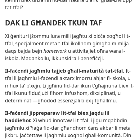
kemm biex tinżamm id-​dar nadifa u anki għall-​iżvilupp
tat-​tfal?
DAK LI GĦANDEK TKUN TAF
Xi ġenituri jżommu lura milli jagħtu xi biċċa xogħol lit-​
tfal, speċjalment meta t-​tfal ikollhom ġimgħa mimlija
daqs bajda bejn
homework
u attivitajiet oħra wara l-​
iskola. Madankollu, ikkunsidra l-​benefiċċji.
Il-​faċendi jagħmlu tajjeb għall-​maturità tat-​tfal.
It-​
tfal li jagħmlu l-​faċendi aktarx imorru aħjar fl-​iskola, u
mhux taʼ b’xejn. Li jgħinu fid-​dar ikun t’għajnuna biex it-​
tfal ikunu fiduċjużi fihom infushom, dixxiplinati, u
determinati—għodod essenzjali biex jitgħallmu.
Il-​faċendi jippreparaw lit-​tfal biex jaqdu lil
ħaddieħor.
Xi wħud innotaw li t-​tfal li jiġu mqabbdin
jagħmlu xi ħaġa fid-​dar għandhom ċans akbar li meta
jikbru jaċċettaw li jagħmlu xogħol għall-​komunità. Din