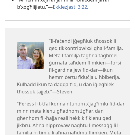
b’xogħlijietu.”—
Ekkleżjasti 3:22
.
“Il-​faċendi jġegħluk tħossok li
qed tikkontribwixxi għall-​familja.
Meta l-​familja tagħna tagħmel
ġurnata taħdem flimkien—forsi
fil-​ġardina jew fid-​dar—ikun
hemm ċertu fiduċja u ħbiberija.
Kulħadd ikun ta daqqa t’id, u dan iġiegħlek
tħossok tajjeb.”—Steven.
“Peress li t-​tfal konna ntuhom x’jagħmlu fid-​dar
minn meta kienu għadhom żgħar, dan
għenhom fil-​ħajja reali hekk kif kienu qed
jikbru. Aħna nipprovaw nagħtu l-​messaġġ li l-​
familja hi tim u li aħna naħdmu flimkien. Meta