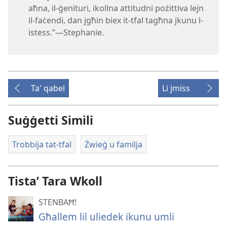
aħna, il-​ġenituri, ikollna attitudni pożittiva lejn
il-​faċendi, dan jgħin biex it-​tfal tagħna jkunu l-​
istess.”—Stephanie.
Ta' qabel
Li jmiss
Suġġetti Simili
Trobbija tat-tfal
Żwieġ u familja
Tistaʼ Tara Wkoll
STENBAĦ!
Għallem lil uliedek ikunu umli