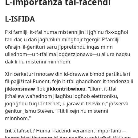
L-importanza tal-faċendi
L-​ISFIDA
F’xi familji, it-​tfal huma mistennijin li jgħinu fix-​xogħol
tad-​dar, u dan jagħmluh mingħajr tgergir. F’familji
oħrajn, il-​ġenituri saru jippretendu inqas minn
uliedhom—u t-​tfal ma joġġezzjonawx—u allura naqsu
dak li hu mistenni minnhom.
Xi riċerkaturi nnotaw din id-​drawwa b’mod partikulari
fil-​pajjiżi tal-​Punent, fejn it-​tfal għandhom it-​tendenza li
jikkonsmaw
flok
jikkontribwixxu.
“Illum, it-​tfal
jitħallew waħedhom jilagħbu logħob elettroniku,
joqogħdu fuq l-​Internet, u jaraw it-​televixin,” josserva
ġenitur jismu Steven. “Ftit li xejn hu mistenni
minnhom.”
Int
x’taħseb? Huma l-​faċendi verament importanti—