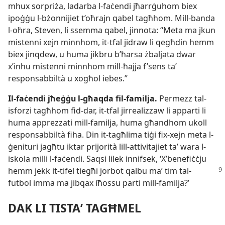
mhux sorpriża, ladarba l-​faċendi jħarrġuhom biex
ipoġġu l-​bżonnijiet t’oħrajn qabel tagħhom. Mill-​banda
l-​oħra, Steven, li ssemma qabel, jinnota: “Meta ma jkun
mistenni xejn minnhom, it-​tfal jidraw li qegħdin hemm
biex jinqdew, u huma jikbru b’ħarsa żbaljata dwar
x’inhu mistenni minnhom mill-​ħajja f’sens taʼ
responsabbiltà u xogħol iebes.”
Il-​faċendi jħeġġu l-​għaqda fil-​familja.
Permezz tal-​
isforzi tagħhom fid-​dar, it-​tfal jirrealizzaw li apparti li
huma apprezzati mill-​familja, huma għandhom ukoll
responsabbiltà fiha. Din it-​tagħlima tiġi fix-​xejn meta l-​
ġenituri jagħtu iktar prijorità lill-​attivitajiet taʼ wara l-​
iskola milli l-​faċendi. Saqsi lilek innifsek, ‘X’benefiċċju
hemm jekk it-​tifel tiegħi jorbot
qalbu maʼ tim tal-​
futbol imma ma jibqax iħossu parti mill-​familja?’
DAK LI TISTAʼ TAGĦMEL