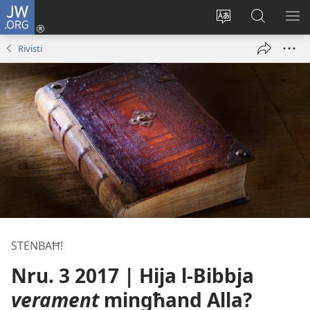
JW.ORG
Illoggja
(opens
Biddel
Fittex
UR
new
il-
f’JW.ORG
L-
Rivisti
window)
lingwa
ME
tas-
sit
STENBAĦ!
Nru. 3 2017 | Hija l-​Bibbja
verament
mingħand Alla?