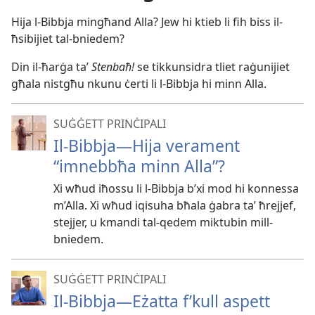
Hija l-​Bibbja mingħand Alla? Jew hi ktieb li fih biss il-​
ħsibijiet tal-​bniedem?
Din il-​ħarġa taʼ
Stenbaħ!
se tikkunsidra tliet raġunijiet
għala nistgħu nkunu ċerti li l-​Bibbja hi minn Alla.
SUĠĠETT PRINĊIPALI
Il-Bibbja—Hija verament
“imnebbħa minn Alla”?
Xi wħud iħossu li l-Bibbja b’xi mod hi konnessa
m’Alla. Xi wħud iqisuha bħala ġabra taʼ ħrejjef,
stejjer, u kmandi tal-qedem miktubin mill-
bniedem.
SUĠĠETT PRINĊIPALI
Il-Bibbja—Eżatta f’kull aspett