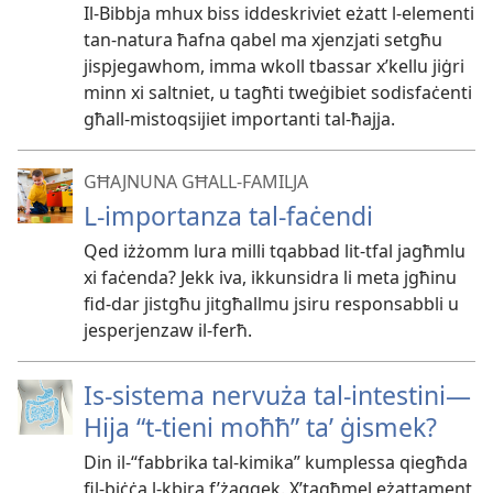
Il-Bibbja mhux biss iddeskriviet eżatt l-elementi
tan-natura ħafna qabel ma xjenzjati setgħu
jispjegawhom, imma wkoll tbassar x’kellu jiġri
minn xi saltniet, u tagħti tweġibiet sodisfaċenti
għall-mistoqsijiet importanti tal-ħajja.
GĦAJNUNA GĦALL-FAMILJA
L-importanza tal-faċendi
Qed iżżomm lura milli tqabbad lit-tfal jagħmlu
xi faċenda? Jekk iva, ikkunsidra li meta jgħinu
fid-dar jistgħu jitgħallmu jsiru responsabbli u
jesperjenzaw il-ferħ.
Is-sistema nervuża tal-intestini—
Hija “t-tieni moħħ” taʼ ġismek?
Din il-“fabbrika tal-kimika” kumplessa qiegħda
fil-biċċa l-kbira f’żaqqek. X’tagħmel eżattament