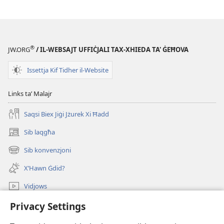
Hija
l-​
Bibbja
verament
®
JW.ORG
/ IL-WEBSAJT UFFIĊJALI TAX-XHIEDA TA' ĠEĦOVA
mingħand
Alla?
Issettja Kif Tidher il-Website
Links taʼ Malajr
Saqsi Biex Jiġi Jżurek Xi Ħadd
Sib laqgħa
(opens
new
Sib konvenzjoni
(opens
window)
new
X’Hawn Ġdid?
window)
Vidjows
Fittex f’JW.ORG
Privacy Settings