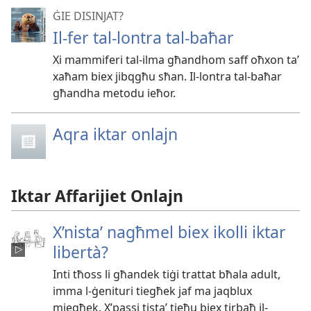
ĠIE DISINJAT?
Il-fer tal-lontra tal-baħar
Xi mammiferi tal-ilma għandhom saff oħxon taʼ
xaħam biex jibqgħu sħan. Il-lontra tal-baħar
għandha metodu ieħor.
Aqra iktar onlajn
Iktar Affarijiet Onlajn
X’nistaʼ nagħmel biex ikolli iktar
libertà?
Inti tħoss li għandek tiġi trattat bħala adult,
imma l-​ġenituri tiegħek jaf ma jaqblux
miegħek. X’passi tistaʼ tieħu biex tirbaħ il-​