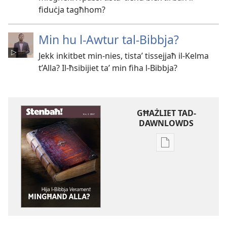
fiduċja tagħhom?
Min hu l-Awtur tal-Bibbja?
Jekk inkitbet min-nies, tistaʼ tissejjaħ il-Kelma
t’Alla? Il-ħsibijiet taʼ min fiha l-Bibbja?
GĦAŻLIET TAD-
DAWNLOWDS
Għażliet
għad-
dawnlowds
tal-
pubblikazzjoniji
diġitali
STENBAĦ!