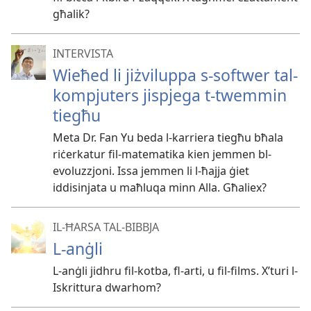
għalik?
INTERVISTA
Wieħed li jiżviluppa s-softwer tal-
kompjuters jispjega t-twemmin
tiegħu
Meta Dr. Fan Yu beda l-karriera tiegħu bħala
riċerkatur fil-matematika kien jemmen bl-
evoluzzjoni. Issa jemmen li l-ħajja ġiet
iddisinjata u maħluqa minn Alla. Għaliex?
IL-ĦARSA TAL-BIBBJA
L-anġli
L-anġli jidhru fil-kotba, fl-arti, u fil-films. X’turi l-
Iskrittura dwarhom?