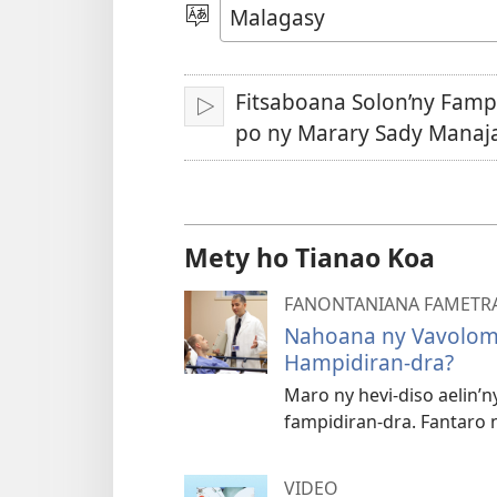
video
Hifidy
Fiteny
Fitsaboana Solon’ny Famp
Handefa
po ny Marary Sady Manaj
Mety ho Tianao Koa
FANONTANIANA FAMETR
Nahoana ny Vavolomb
Hampidiran-dra?
Maro ny hevi-diso aelin’
fampidiran-dra. Fantaro 
VIDEO