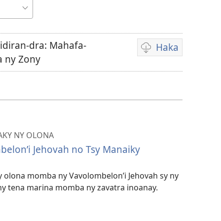
idiran-dra: Mahafa-
Haka
Fandikana
a ny Zony
video
AKY NY OLONA
elon’i Jehovah no Tsy Manaiky
ny olona momba ny Vavolombelon’i Jehovah sy ny
ny tena marina momba ny zavatra inoanay.