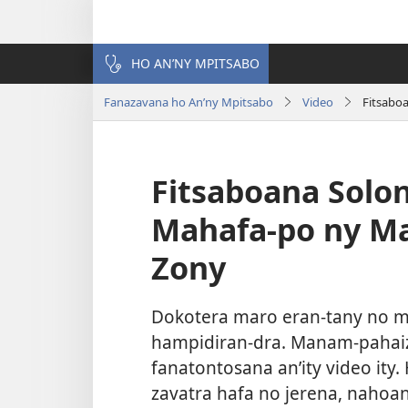
HO AN’NY MPITSABO
Fanazavana ho An’ny Mpitsabo
Video
Fitsabo
Fitsaboana Solon
Mahafa-po ny Ma
Zony
Dokotera maro eran-tany no ma
hampidiran-dra. Manam-pahai
fanatontosana an’ity video ity.
zavatra hafa no jerena, nahoan