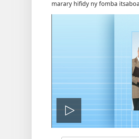
marary hifidy ny fomba itsaboa
Handefa