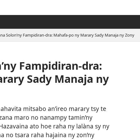
ana Solon’ny Fampidiran-dra: Mahafa-po ny Marary Sady Manaja ny Zony
’ny Fampidiran-dra:
rary Sady Manaja ny
havita mitsabo an’ireo marary tsy te
zana maro no nanampy tamin’ny
 Hazavaina ato hoe raha ny lalàna sy ny
a no tsara raha hajaina ny zon’ny