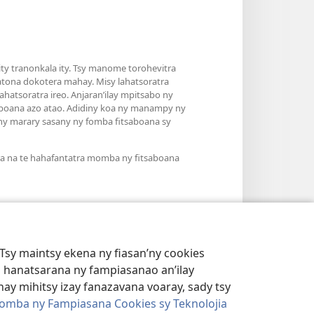
y tranonkala ity. Tsy manome torohevitra
atona dokotera mahay. Misy lahatsoratra
hatsoratra ireo. Anjaran’ilay mpitsabo ny
saboana azo atao. Adidiny koa ny manampy ny
’ny marary sasany ny fomba fitsaboana sy
ra na te hahafantatra momba ny fitsaboana
Tsy maintsy ekena ny fiasan’ny cookies
 hanatsarana ny fampiasanao an’ilay
ay mihitsy izay fanazavana voaray, sady tsy
omba ny Fampiasana Cookies sy Teknolojia