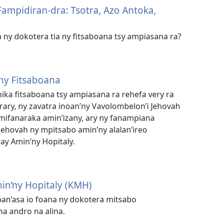
Fampidiran-dra: Tsotra, Azo Antoka,
ny dokotera tia ny fitsaboana tsy ampiasana ra?
y Fitsaboana
knika fitsaboana tsy ampiasana ra rehefa very ra
rary, ny zavatra inoan’ny Vavolombelon’i Jehovah
 mifanaraka amin’izany, ary ny fanampiana
ehovah ny mpitsabo amin’ny alalan’ireo
ay Amin’ny Hopitaly.
in’ny Hopitaly (KMH)
an’asa io foana ny dokotera mitsabo
na andro na alina.