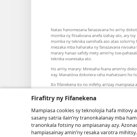
Natao hanomezana fanazavana ho an’ny dokoter
momba ny fitsaboana anefa izahay ato, ary tsy
momba ny teknika samihafa azo atao solon’ny fa
miezaka mba haharaka ny fanazavana nivoaka f
marary hanao safidy mety amin’ny toe-pahasala
teknika voaresaka ato.
Ho an’ny marary: Miresaha foana amin’ny doko
iray. Manatòna dokotera raha mahatsiaro ho ts
Ito fifanekena ito no mifehy an’izay mampiasa an
Firafitry ny Fifanekena
Mampiasa cookies sy teknolojia hafa mitovy 
Fisehony
sasany satria ilain’ny tranonkalanay mba ha
tranonkala fotsiny no ampiasanay azy. Azonao
hampiasainay amin’ny resaka varotra mihitsy