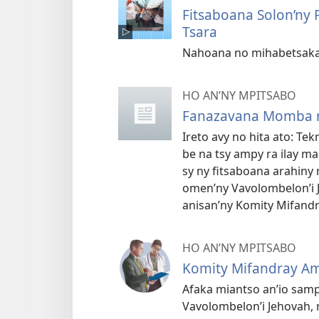
Fitsaboana Solon’ny 
Tsara
Nahoana no mihabetsaka 
HO AN’NY MPITSABO
Fanazavana Momba n
Ireto avy no hita ato: Te
be na tsy ampy ra ilay ma
sy ny fitsaboana arahiny
omen’ny Vavolombelon’i J
anisan’ny Komity Mifandr
HO AN’NY MPITSABO
Komity Mifandray Am
Afaka miantso an’io samp
Vavolombelon’i Jehovah, 