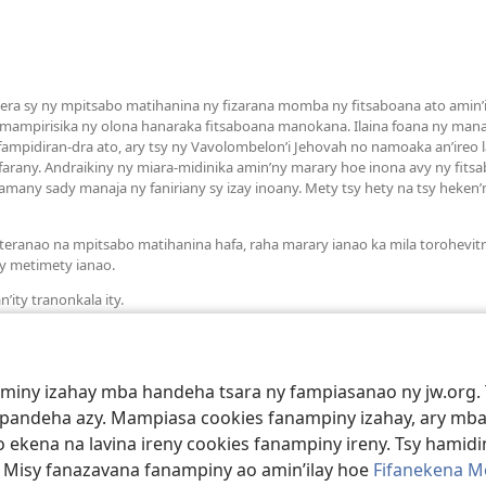
a sy ny mpitsabo matihanina ny fizarana momba ny fitsaboana ato amin’it
 mampirisika ny olona hanaraka fitsaboana manokana. Ilaina foana ny man
mpidiran-dra ato, ary tsy ny Vavolombelon’i Jehovah no namoaka an’ireo la
arany. Andraikiny ny miara-midinika amin’ny marary hoe inona avy ny fit
many sady manaja ny faniriany sy izay inoany. Mety tsy hety na tsy heken
teranao na mpitsabo matihanina hafa, raha marary ianao ka mila torohevit
y metimety ianao.
’ity tranonkala ity.
aminy izahay mba handeha tsara ny fampiasanao ny jw.org. 
mpandeha azy. Mampiasa cookies fanampiny izahay, ary mba
 ekena na lavina ireny cookies fanampiny ireny. Tsy hamidin
. Misy fanazavana fanampiny ao amin’ilay hoe
Fifanekena M