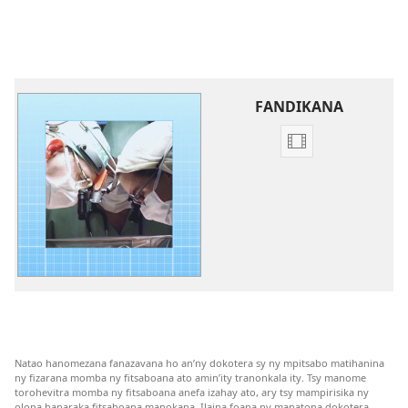
FANDIKANA
Fandikana
video
Fitsaboana
Solon’ny
Fampidiran-
dra:
Tsotra,
Azo
Antoka,
Tsara
Natao hanomezana fanazavana ho an’ny dokotera sy ny mpitsabo matihanina
ny fizarana momba ny fitsaboana ato amin’ity tranonkala ity. Tsy manome
torohevitra momba ny fitsaboana anefa izahay ato, ary tsy mampirisika ny
olona hanaraka fitsaboana manokana. Ilaina foana ny manatona dokotera