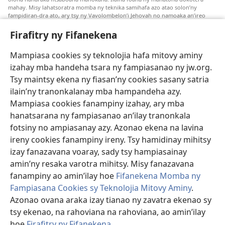
mahay. Misy lahatsoratra momba ny teknika samihafa azo atao solon’ny
fampidiran-dra ato, ary tsy ny Vavolombelon’i Jehovah no namoaka an’ireo
lahatsoratra ireo. Anjaran’ilay mpitsabo ny miezaka mba haharaka ny
fanazavana nivoaka farany. Andraikiny ny miara-midinika amin’ny marary hoe
Firafitry ny Fifanekena
inona avy ny fitsaboana azo atao. Adidiny koa ny manampy ny marary hanao
safidy mety amin’ny toe-pahasalamany sady manaja ny faniriany sy izay inoany.
Mampiasa cookies sy teknolojia hafa mitovy aminy
Mety tsy hety na tsy heken’ny marary sasany ny fomba fitsaboana sy teknika
voaresaka ato.
izahay mba handeha tsara ny fampiasanao ny jw.org.
Ho an’ny marary: Miresaha foana amin’ny dokoteranao na mpitsabo
Tsy maintsy ekena ny fiasan’ny cookies sasany satria
matihanina hafa, raha marary ianao ka mila torohevitra na te hahafantatra
ilain’ny tranonkalanay mba hampandeha azy.
momba ny fitsaboana iray. Manatòna dokotera raha mahatsiaro ho tsy
metimety ianao.
Mampiasa cookies fanampiny izahay, ary mba
hanatsarana ny fampiasanao an’ilay tranonkala
Ito fifanekena ito no mifehy an’izay mampiasa an’ity tranonkala ity.
fotsiny no ampiasanay azy. Azonao ekena na lavina
ireny cookies fanampiny ireny. Tsy hamidinay mihitsy
izay fanazavana voaray, sady tsy hampiasainay
amin’ny resaka varotra mihitsy. Misy fanazavana
Fisehony
fanampiny ao amin’ilay hoe
Fifanekena Momba ny
Fampiasana Cookies sy Teknolojia Mitovy Aminy
.
Azonao ovana araka izay tianao ny zavatra ekenao sy
tsy ekenao, na rahoviana na rahoviana, ao amin’ilay
Copyright
© 2026 Watch Tower Bible and Tract Society of Pennsylvania.
FIFANEKENA
|
FIFANEKENA MOMBA NY TSIAMBARATELO
|
FIRAFITRY
hoe
Firafitry ny Fifanekena
.