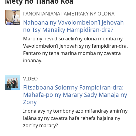
Mety ho Tianao Koa
FANONTANIANA FAMETRAKY NY OLONA
Nahoana ny Vavolombelon’i Jehovah
no Tsy Manaiky Hampidiran-dra?
Maro ny hevi-diso aelin’ny olona momba ny
Vavolombelon’i Jehovah sy ny fampidiran-dra.
Fantaro ny tena marina momba ny zavatra
inoanay.
VIDEO
Fitsaboana Solon’ny Fampidiran-dra:
Mahafa-po ny Marary Sady Manaja ny
Zony
Inona avy ny tombony azo mifandray amin’ny
lalàna sy ny zavatra hafa rehefa hajaina ny
zon’ny marary?