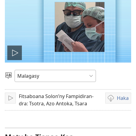
Handefa
video
Hifidy
Fiteny
Fitsaboana Solon’ny Fampidiran-
Haka
Handefa
Fandikana
dra: Tsotra, Azo Antoka, Tsara
video