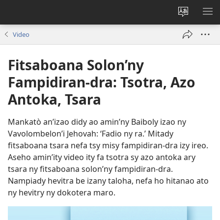
Hiova
HA
fiteny
Video
Fitsaboana Solon’ny
Fampidiran-dra: Tsotra, Azo
Antoka, Tsara
Mankatò an’izao didy ao amin’ny Baiboly izao ny
Vavolombelon’i Jehovah: ‘Fadio ny ra.’ Mitady
fitsaboana tsara nefa tsy misy fampidiran-dra izy ireo.
Aseho amin’ity video ity fa tsotra sy azo antoka ary
tsara ny fitsaboana solon’ny fampidiran-dra.
Nampiady hevitra be izany taloha, nefa ho hitanao ato
ny hevitry ny dokotera maro.