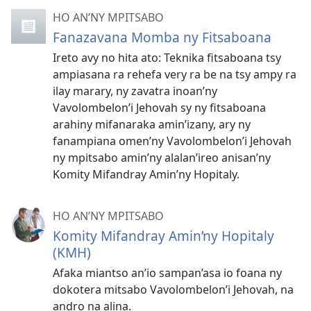
HO AN’NY MPITSABO
Fanazavana Momba ny Fitsaboana
Ireto avy no hita ato: Teknika fitsaboana tsy
ampiasana ra rehefa very ra be na tsy ampy ra
ilay marary, ny zavatra inoan’ny
Vavolombelon’i Jehovah sy ny fitsaboana
arahiny mifanaraka amin’izany, ary ny
fanampiana omen’ny Vavolombelon’i Jehovah
ny mpitsabo amin’ny alalan’ireo anisan’ny
Komity Mifandray Amin’ny Hopitaly.
HO AN’NY MPITSABO
Komity Mifandray Amin’ny Hopitaly
(KMH)
Afaka miantso an’io sampan’asa io foana ny
dokotera mitsabo Vavolombelon’i Jehovah, na
andro na alina.