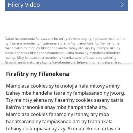
Hijery Video
Natao hanomezana fanazavana ho an’ny dokotera sy ny mpitsabo matihanina
ny fizarana momba ny fitsaboana ato amin’ity tranonkala ity. Tsy manome
torohevitra momba ny fitsaboana anefa izahay ato, ary tsy mampirisika ny
olona hanaraka fitsaboana manokana. Ilaina foana ny manatona dokotera
mahay. Misy lahatsoratra momba ny teknika samihafa azo atao solon’ny
fampidiran-dra ato, ary tsy ny Vavolombelon’i Jehovah no namoaka an’ireo
lahatsoratra ireo. Anjaran’ilay mpitsabo ny miezaka mba haharaka ny
fanazavana nivoaka farany. Andraikiny ny miara-midinika amin’ny marary hoe
Firafitry ny Fifanekena
inona avy ny fitsaboana azo atao. Adidiny koa ny manampy ny marary hanao
safidy mety amin’ny toe-pahasalamany sady manaja ny faniriany sy izay inoany.
Mampiasa cookies sy teknolojia hafa mitovy aminy
Mety tsy hety na tsy heken’ny marary sasany ny fomba fitsaboana sy teknika
voaresaka ato.
izahay mba handeha tsara ny fampiasanao ny jw.org.
Ho an’ny marary: Miresaha foana amin’ny dokoteranao na mpitsabo
Tsy maintsy ekena ny fiasan’ny cookies sasany satria
matihanina hafa, raha marary ianao ka mila torohevitra na te hahafantatra
ilain’ny tranonkalanay mba hampandeha azy.
momba ny fitsaboana iray. Manatòna dokotera raha mahatsiaro ho tsy
metimety ianao.
Mampiasa cookies fanampiny izahay, ary mba
hanatsarana ny fampiasanao an’ilay tranonkala
Ito fifanekena ito no mifehy an’izay mampiasa an’ity tranonkala ity.
fotsiny no ampiasanay azy. Azonao ekena na lavina