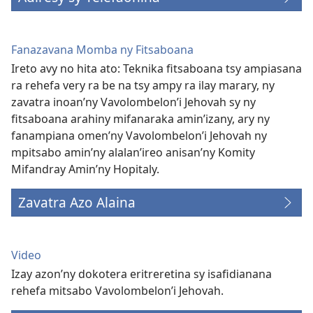
Fanazavana Momba ny Fitsaboana
Ireto avy no hita ato: Teknika fitsaboana tsy ampiasana
ra rehefa very ra be na tsy ampy ra ilay marary, ny
zavatra inoan’ny Vavolombelon’i Jehovah sy ny
fitsaboana arahiny mifanaraka amin’izany, ary ny
fanampiana omen’ny Vavolombelon’i Jehovah ny
mpitsabo amin’ny alalan’ireo anisan’ny Komity
Mifandray Amin’ny Hopitaly.
Zavatra Azo Alaina
Video
Izay azon’ny dokotera eritreretina sy isafidianana
rehefa mitsabo Vavolombelon’i Jehovah.