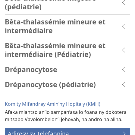
(pédiatrie)
Bêta-thalassémie mineure et
intermédiaire
Bêta-thalassémie mineure et
intermédiaire (Pédiatrie)
Drépanocytose
Drépanocytose (pédiatrie)
Komity Mifandray Amin’ny Hopitaly (KMH)
Afaka miantso an’io sampan’asa io foana ny dokotera
mitsabo Vavolombelon’i Jehovah, na andro na alina.
Adiresy sy Telefaonina