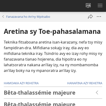
Hiova
HA
fiteny
Fanazavana ho An’ny Mpitsabo
Aretina sy Toe-pahasalamana
Teknika fitsaboana aretina isan-karazany, nefa tsy misy
fampidiran-dra. Mifidiana sokajy iray, dia avy eo
mifidiana teknika iray. Tsindrio avy eo izay rohy misy ny
fanazavana tianao hojerena, dia hipoitra eo ny
lahatsoratra nakana an’ilay izy, na ny mombamomba
an’ilay boky na ny mpanoratra an’ilay izy.
HAMOAKA AZY REHETRA
HANAFINA AZY REHETRA
Bêta-thalassémie majeure
Bêta-thalassémie majeure