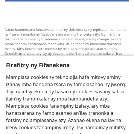
Natao hanomezana fanazavana ho an’ny dokotera sy ny mpitsabo matihanina
ny fizarana momba ny fitsaboana ato amin’ity tranonkala ity. Tsy manome
torohevitra momba ny fitsaboana anefa izahay ato, ary tsy mampirisika ny
olona hanaraka fitsaboana manokana. Ilaina foana ny manatona dokotera
mahay. Misy lahatsoratra momba ny teknika samihafa azo atao solon’ny
fampidiran-dra ato, ary tsy ny Vavolombelon’i Jehovah no namoaka an’ireo
lahatsoratra ireo. Anjaran’ilay mpitsabo ny miezaka mba haharaka ny
fanazavana nivoaka farany. Andraikiny ny miara-midinika amin’ny marary hoe
Firafitry ny Fifanekena
inona avy ny fitsaboana azo atao. Adidiny koa ny manampy ny marary hanao
safidy mety amin’ny toe-pahasalamany sady manaja ny faniriany sy izay inoany.
Mampiasa cookies sy teknolojia hafa mitovy aminy
Mety tsy hety na tsy heken’ny marary sasany ny fomba fitsaboana sy teknika
voaresaka ato.
izahay mba handeha tsara ny fampiasanao ny jw.org.
Ho an’ny marary: Miresaha foana amin’ny dokoteranao na mpitsabo
Tsy maintsy ekena ny fiasan’ny cookies sasany satria
matihanina hafa, raha marary ianao ka mila torohevitra na te hahafantatra
ilain’ny tranonkalanay mba hampandeha azy.
momba ny fitsaboana iray. Manatòna dokotera raha mahatsiaro ho tsy
metimety ianao.
Mampiasa cookies fanampiny izahay, ary mba
hanatsarana ny fampiasanao an’ilay tranonkala
Ito fifanekena ito no mifehy an’izay mampiasa an’ity tranonkala ity.
fotsiny no ampiasanay azy. Azonao ekena na lavina
ireny cookies fanampiny ireny. Tsy hamidinay mihitsy