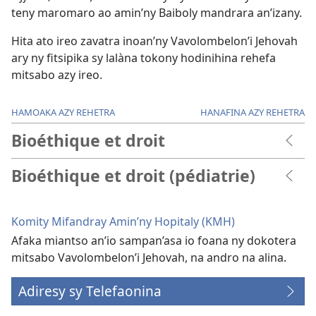
teny maromaro ao amin’ny Baiboly mandrara an’izany.
Hita ato ireo zavatra inoan’ny Vavolombelon’i Jehovah
ary ny fitsipika sy lalàna tokony hodinihina rehefa
mitsabo azy ireo.
HAMOAKA AZY REHETRA
HANAFINA AZY REHETRA
Bioéthique et droit
Bioéthique et droit (pédiatrie)
Komity Mifandray Amin’ny Hopitaly (KMH)
Afaka miantso an’io sampan’asa io foana ny dokotera
mitsabo Vavolombelon’i Jehovah, na andro na alina.
Adiresy sy Telefaonina