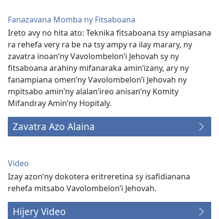
Fanazavana Momba ny Fitsaboana
Ireto avy no hita ato: Teknika fitsaboana tsy ampiasana
ra rehefa very ra be na tsy ampy ra ilay marary, ny
zavatra inoan’ny Vavolombelon’i Jehovah sy ny
fitsaboana arahiny mifanaraka amin’izany, ary ny
fanampiana omen’ny Vavolombelon’i Jehovah ny
mpitsabo amin’ny alalan’ireo anisan’ny Komity
Mifandray Amin’ny Hopitaly.
Zavatra Azo Alaina
Video
Izay azon’ny dokotera eritreretina sy isafidianana
rehefa mitsabo Vavolombelon’i Jehovah.
Hijery Video