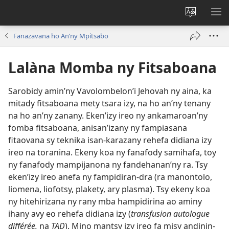
Hiova
HA
fiteny
Fanazavana ho An’ny Mpitsabo
Lalàna Momba ny Fitsaboana
Sarobidy amin’ny Vavolombelon’i Jehovah ny aina, ka
mitady fitsaboana mety tsara izy, na ho an’ny tenany
na ho an’ny zanany. Eken’izy ireo ny ankamaroan’ny
fomba fitsaboana, anisan’izany ny fampiasana
fitaovana sy teknika isan-karazany rehefa didiana izy
ireo na toranina. Ekeny koa ny fanafody samihafa, toy
ny fanafody mampijanona ny fandehanan’ny ra. Tsy
eken’izy ireo anefa ny fampidiran-dra (ra manontolo,
liomena, liofotsy, plakety, ary plasma). Tsy ekeny koa
ny hitehirizana ny rany mba hampidirina ao aminy
ihany avy eo rehefa didiana izy (
transfusion autologue
différée,
na
TAD
). Mino mantsy izy ireo fa misy andinin-