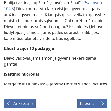
Biblija tvirtina, jog žemė „stovės amžinai“. (
Psalmyno
104:5
) Dievo numatytu laiku visi jos gyventojai gaus
amžinąjį gyvenimą ir džiaugsis gera sveikata, gausybe
maisto bei puikiomis sąlygomis. Gal norėtumėte apie
Dievo ketinimus sužinoti daugiau? Kreipkitės į Jehovos
liudytojus. Jie mielai jums padės suprasti iš Biblijos,
kaip mūsų planeta vis dėlto bus išgelbėta!
[Iliustracijos 10 puslapyje]
Dievo vadovaujama žmonija gyvens nekenkdama
gamtai
[Šaltinio nuoroda]
Mergaitė ir ūkininkas: © Jeremy Horner/Panos Pictures
Ankstesnis
Tolesnis