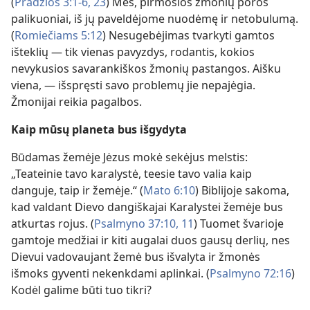
(
Pradžios 3:1-6,
23
) Mes, pirmosios žmonių poros
palikuoniai, iš jų paveldėjome nuodėmę ir netobulumą.
(
Romiečiams 5:12
) Nesugebėjimas tvarkyti gamtos
išteklių — tik vienas pavyzdys, rodantis, kokios
nevykusios savarankiškos žmonių pastangos. Aišku
viena, — išspręsti savo problemų jie nepajėgia.
Žmonijai reikia pagalbos.
Kaip mūsų planeta bus išgydyta
Būdamas žemėje Jėzus mokė sekėjus melstis:
„Teateinie tavo karalystė, teesie tavo valia kaip
danguje, taip ir žemėje.“ (
Mato 6:10
) Biblijoje sakoma,
kad valdant Dievo dangiškajai Karalystei žemėje bus
atkurtas rojus. (
Psalmyno 37:10, 11
) Tuomet švarioje
gamtoje medžiai ir kiti augalai duos gausų derlių, nes
Dievui vadovaujant žemė bus išvalyta ir žmonės
išmoks gyventi nekenkdami aplinkai. (
Psalmyno 72:16
)
Kodėl galime būti tuo tikri?