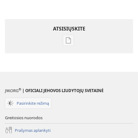
ATSISIŲSKITE
Skaitmeninių
leidinių
atsisiuntimo
parinktys
ŽURNALAI
2005 m.
sausio 8 d.
®
JW.ORG
| OFICIALI JEHOVOS LIUDYTOJŲ SVETAINĖ
Pasirinkite režimą
Greitosios nuorodos
Prašymas aplankyti