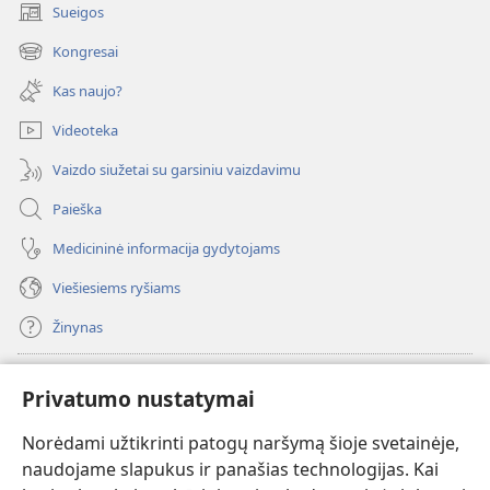
Sueigos
(atsiveria
naujas
Kongresai
(atsiveria
langas)
naujas
Kas naujo?
langas)
Videoteka
Vaizdo siužetai su garsiniu vaizdavimu
Paieška
Medicininė informacija gydytojams
Viešiesiems ryšiams
Žinynas
Paaukoti
(atsiveria
Privatumo nustatymai
naujas
langas)
Norėdami užtikrinti patogų naršymą šioje svetainėje,
Sargybos bokšto INTERNETINĖ BIBLIOTEKA
(atsiveria
naudojame slapukus ir panašias technologijas. Kai
naujas
®