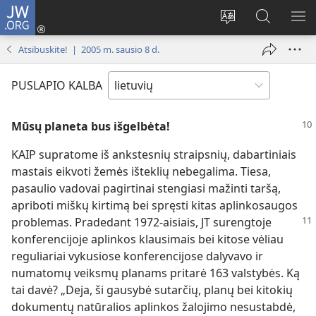
JW.ORG
Prisijungti
(atsiveria
Pakeisti
Paieška
RO
naujas
svetainės
svetainėj
ME
Atsibuskite! | 2005 m. sausio 8 d.
langas)
kalbą
JW.ORG
PUSLAPIO KALBA
Mūsų planeta bus išgelbėta!
KAIP supratome iš ankstesnių straipsnių, dabartiniais
mastais eikvoti žemės išteklių nebegalima. Tiesa,
pasaulio vadovai pagirtinai stengiasi mažinti taršą,
apriboti miškų kirtimą bei spręsti kitas aplinkosaugos
problemas. Pradedant 1972-aisiais,
JT surengtoje
konferencijoje aplinkos klausimais bei kitose vėliau
reguliariai vykusiose konferencijose dalyvavo ir
numatomų veiksmų planams pritarė 163 valstybės. Ką
tai davė? „Deja, ši gausybė sutarčių, planų bei kitokių
dokumentų natūralios aplinkos žalojimo nesustabdė,