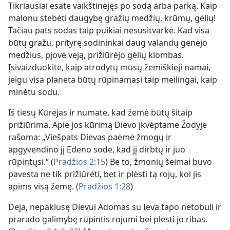
Tikriausiai esate vaikštinėjęs po sodą arba parką. Kaip
malonu stebėti daugybę gražių medžių, krūmų, gėlių!
Tačiau pats sodas taip puikiai nesusitvarkė. Kad visa
būtų gražu, prityrę sodininkai daug valandų genėjo
medžius, pjovė veją, prižiūrėjo gėlių klombas.
Įsivaizduokite, kaip atrodytų mūsų žemiškieji namai,
jeigu visa planeta būtų rūpinamasi taip meilingai, kaip
minėtu sodu.
Iš tiesų Kūrėjas ir numatė, kad žemė būtų šitaip
prižiūrima. Apie jos kūrimą Dievo įkvėptame Žodyje
rašoma: „Viešpats Dievas paėmė žmogų ir
apgyvendino jį Edeno sode, kad jį dirbtų ir juo
rūpintųsi.“ (
Pradžios 2:15
) Be to, žmonių šeimai buvo
pavesta ne tik prižiūrėti, bet ir plėsti tą rojų, kol jis
apims visą žemę. (
Pradžios 1:28
)
Deja, nepaklusę Dievui Adomas su Ieva tapo netobuli ir
prarado galimybę rūpintis rojumi bei plėsti jo ribas.