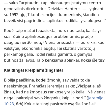
— sako Tarptautinių aplinkosaugos įstatymų centro
generalinis direktorius Deividas Hanteris. — Lyginant
su 1992-ųjų JT konferencijos duomenimis, šiandien
beveik visi pagrindiniai aplinkos rodikliai yra blogesni.“
Kodėl taip mažai tepasiekta, nors nuo tada, kai šalys
susirūpino aplinkosaugos problemomis, praėjo
daugiau nei 30 metų? Viena priežastis — poreikis, kad
valstybių ekonomika augtų. Tai skatina vartotojų
perkamoji galia. Todėl reikia gaminti, o gamybai
būtinos žaliavos. Taip kenkiama aplinkai. Kokia išeitis?
Klaidingai kreipiami žingsniai
Biblija paaiškina, kodėl žmonių savivalda tokia
nesėkminga. Pranašas Jeremijas sakė: „Viešpatie, aš
žinau, kad ne žmogaus rankose yra jo keliai. Nė vienas
negali pakreipti savo žingsnių, kaip jis nori.“ (
Jeremijo
10:23
,
Brb
) Kokie teisingi pasirodė esą šie žodžiai!