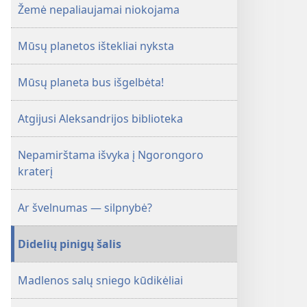
sausio 8 d.
Žemė nepaliaujamai niokojama
Mūsų planetos ištekliai nyksta
Mūsų planeta bus išgelbėta!
Atgijusi Aleksandrijos biblioteka
Nepamirštama išvyka į Ngorongoro
kraterį
Ar švelnumas — silpnybė?
Didelių pinigų šalis
Madlenos salų sniego kūdikėliai