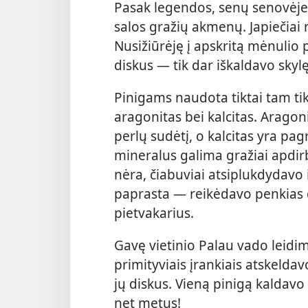
Pasak legendos, senų senovėje 
salos gražių akmenų. Japiečiai 
Nusižiūrėję į apskritą mėnulio
diskus — tik dar iškaldavo skylę
Pinigams naudota tiktai tam ti
aragonitas bei kalcitas. Aragoni
perlų sudėtį, o kalcitas yra 
mineralus galima gražiai apdirb
nėra, čiabuviai atsiplukdydavo i
paprasta — reikėdavo penkias d
pietvakarius.
Gavę vietinio Palau vado leidim
primityviais įrankiais atskelda
jų diskus. Vieną pinigą kaldavo 
net metus!