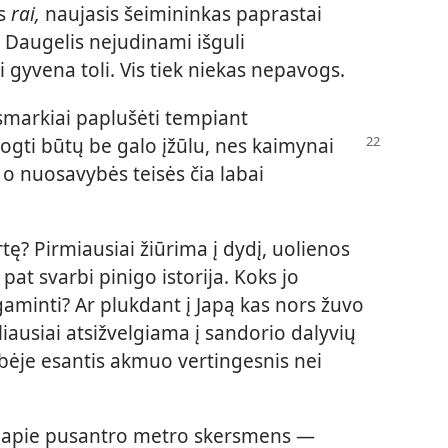
as
rai,
naujasis šeimininkas paprastai
 Daugelis nejudinami išguli
i gyvena toli. Vis tiek niekas nepavogs.
ų smarkiai paplušėti tempiant
vogti būtų be galo įžūlu, nes kaimynai
 o nuosavybės teisės čia labai
ę? Pirmiausiai žiūrima į dydį, uolienos
pat svarbi pinigo istorija. Koks jo
gaminti? Ar plukdant į Japą kas nors žuvo
liausiai atsižvelgiama į sandorio dalyvių
bėje esantis akmuo vertingesnis nei
— apie pusantro metro skersmens —