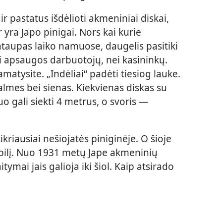
s ir pastatus išdėlioti akmeniniai diskai,
ir yra Japo pinigai. Nors kai kurie
taupas laiko namuose, daugelis pasitiki
i apsaugos darbuotojų, nei kasininkų.
matysite. „Indėliai“ padėti tiesiog lauke.
almes bei sienas. Kiekvienas diskas su
uo gali siekti 4 metrus, o svoris —
riausiai nešiojatės piniginėje. O šioje
obilį. Nuo 1931 metų Jape akmeninių
ymai jais galioja iki šiol. Kaip atsirado