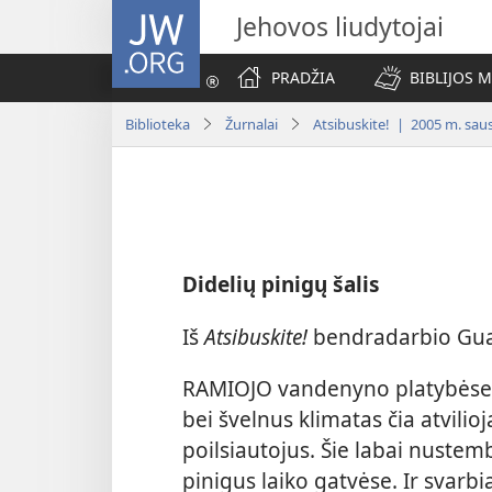
JW.ORG
Jehovos liudytojai
PRADŽIA
BIBLIJOS 
Biblioteka
Žurnalai
Atsibuskite! | 2005 m. saus
Didelių pinigų šalis
Iš
Atsibuskite!
bendradarbio G
RAMIOJO vandenyno platybėse y
bei švelnus klimatas čia atvilio
poilsiautojus. Šie labai nustem
pinigus laiko gatvėse. Ir svarbi