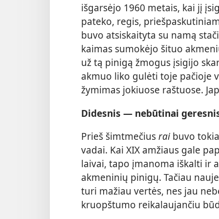
išgarsėjo 1960 metais, kai jį įsi
pateko, regis, priešpaskutinia
buvo atsiskaityta su namą stačiu
kaimas sumokėjo šituo akmeniu
už tą pinigą žmogus įsigijo ska
akmuo liko gulėti toje pačioje 
žymimas jokiuose raštuose. Jape v
Didesnis — nebūtinai geresni
Prieš šimtmečius
rai
buvo tokia
vadai. Kai XIX amžiaus gale papl
laivai, tapo įmanoma iškalti i
akmeninių pinigų. Tačiau nauje
turi mažiau vertės, nes jau ne
kruopštumo reikalaujančiu bū