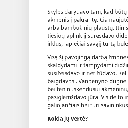
Skyles darydavo tam, kad būtų 
akmenis į pakrantę. Čia naujut
arba bambukinių plaustų. Itin 
tiesiog aplink jį suręsdavo dide
irklus, japiečiai savąjį turtą 
Visą šį pavojingą darbą žmonė
skaldydami ir tampydami didži
susižeisdavo ir net žūdavo. Kel
baigdavosi. Vandenyno dugne ap
bei ten nuskendusių akmeninių 
pasiglemždavo jūra. Vis dėlto i
galiojančiais bei turi savininkus
Kokia jų vertė?