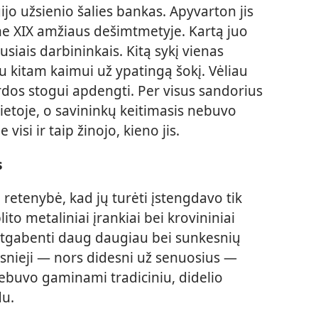
gijo užsienio šalies bankas. Apyvarton jis
me XIX amžiaus dešimtmetyje. Kartą juo
siais darbininkais. Kitą sykį vienas
 kitam kaimui už ypatingą šokį. Vėliau
rdos stogui apdengti. Per visus sandorius
vietoje, o savininkų keitimasis nebuvo
isi ir taip žinojo, kieno jis.
s
 retenybė, kad jų turėti įstengdavo tik
ito metaliniai įrankiai bei krovininiai
r atgabenti daug daugiau bei sunkesnių
snieji — nors didesni už senuosius —
bebuvo gaminami tradiciniu, didelio
du.