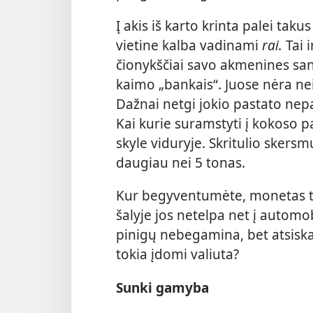
Į akis iš karto krinta palei taku
vietine kalba vadinami
rai.
Tai 
čionykščiai savo akmenines san
kaimo „bankais“. Juose nėra ne
Dažnai netgi jokio pastato nepa
Kai kurie suramstyti į kokoso p
skyle viduryje. Skritulio skersm
daugiau nei 5 tonas.
Kur begyventumėte, monetas tik
šalyje jos netelpa net į autom
pinigų nebegamina, bet atsiskait
tokia įdomi valiuta?
Sunki gamyba