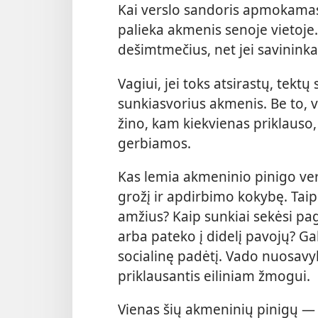
Kai verslo sandoris apmokam
palieka akmenis senoje vietoje.
dešimtmečius, net jei savininka
Vagiui, jei toks atsirastų, tekt
sunkiasvorius
akmenis. Be to, 
žino, kam kiekvienas priklauso,
gerbiamos.
Kas lemia akmeninio pinigo vert
grožį ir apdirbimo kokybę. Taip 
amžius? Kaip sunkiai sekėsi pa
arba pateko į didelį pavojų? Ga
socialinę padėtį. Vado nuosavy
priklausantis eiliniam žmogui.
Vienas šių akmeninių pinigų 