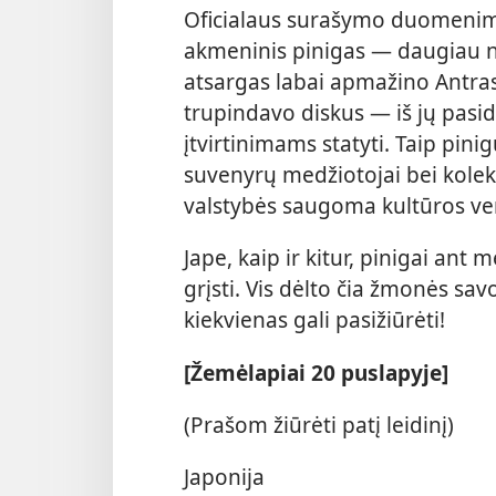
Oficialaus surašymo duomenim
akmeninis pinigas — daugiau ne
atsargas labai apmažino Antrasi
trupindavo diskus — iš jų pa
įtvirtinimams statyti. Taip pini
suvenyrų medžiotojai bei kolek
valstybės saugoma kultūros ve
Jape, kaip ir kitur, pinigai ant 
grįsti. Vis dėlto čia žmonės sav
kiekvienas gali pasižiūrėti!
[Žemėlapiai 20 puslapyje]
(Prašom žiūrėti patį leidinį)
Japonija