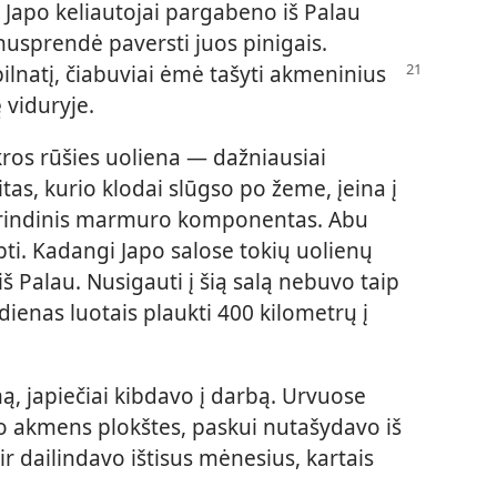
Japo keliautojai pargabeno iš Palau
nusprendė paversti juos pinigais.
pilnatį, čiabuviai ėmė tašyti akmeninius
 viduryje.
kros rūšies uoliena — dažniausiai
tas, kurio klodai slūgso po žeme, įeina į
pagrindinis marmuro komponentas. Abu
ti. Kadangi Japo salose tokių uolienų
š Palau. Nusigauti į šią salą nebuvo taip
ienas luotais plaukti 400 kilometrų į
ą, japiečiai kibdavo į darbą. Urvuose
vo akmens plokštes, paskui nutašydavo iš
ir dailindavo ištisus mėnesius, kartais