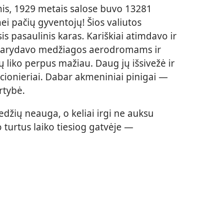
is, 1929 metais salose buvo 13281
i pačių gyventojų! Šios valiutos
s pasaulinis karas. Kariškiai atimdavo ir
sidarydavo medžiagos aerodromams ir
gų liko perpus mažiau. Daug jų išsivežė ir
cionieriai. Dabar akmeniniai pinigai —
rtybė.
medžių neauga, o keliai irgi ne auksu
o turtus laiko tiesiog gatvėje —