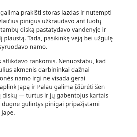
galima prakišti storas lazdas ir nutempti
ėlaičius pinigus užkraudavo ant luotų
stambų diską pastatydavo vandenyje ir
lį plaustą. Tada, pasikinkę vėją bei užgulę
buksyruodavo namo.
s atlikdavo rankomis. Nenuostabu, kad
ulius akmenis darbininkai dažnai
ionės namo irgi ne visada gerai
link Japą ir Palau galima įžiūrėti šen
diskų — turtus ir jų gabentojus kartais
r dugne gulintys pinigai pripažįstami
 Jape.