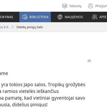
lietuvių
Prisiju
Pasirinkite
(ats
kalbą
nauj
MOKYMAI
BIBLIOTEKA
NAUJIENOS
API
lang
io 8 d.
Didelių pinigų šalis
uame
ra tokios Japo salos. Tropikų grožybės
ja ramios vietelės ieškančius
ba pamatę, kad vietiniai gyventojai savo
ausia, didelius pinigus!