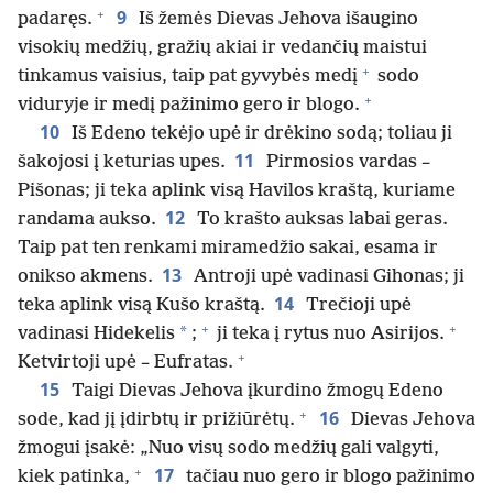
+
9
padaręs.
Iš žemės Dievas Jehova išaugino
visokių medžių, gražių akiai ir vedančių maistui
+
tinkamus vaisius, taip pat gyvybės medį
sodo
+
viduryje ir medį pažinimo gero ir blogo.
10
Iš Edeno tekėjo upė ir drėkino sodą; toliau ji
11
šakojosi į keturias upes.
Pirmosios vardas –
Pišonas; ji teka aplink visą Havilos kraštą, kuriame
12
randama aukso.
To krašto auksas labai geras.
Taip pat ten renkami miramedžio sakai, esama ir
13
onikso akmens.
Antroji upė vadinasi Gihonas; ji
14
teka aplink visą Kušo kraštą.
Trečioji upė
+
+
*
vadinasi Hidekelis
;
ji teka į rytus nuo Asirijos.
+
Ketvirtoji upė – Eufratas.
15
Taigi Dievas Jehova įkurdino žmogų Edeno
+
16
sode, kad jį įdirbtų ir prižiūrėtų.
Dievas Jehova
žmogui įsakė: „Nuo visų sodo medžių gali valgyti,
+
17
kiek patinka,
tačiau nuo gero ir blogo pažinimo