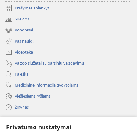
Prašymas aplankyti
Sueigos
(atsiveria
naujas
Kongresai
(atsiveria
langas)
naujas
Kas naujo?
langas)
Videoteka
Vaizdo siužetai su garsiniu vaizdavimu
Paieška
Medicininė informacija gydytojams
Viešiesiems ryšiams
Žinynas
Paaukoti
(atsiveria
Privatumo nustatymai
naujas
langas)