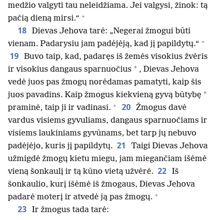
medžio valgyti tau neleidžiama. Jei valgysi, žinok: tą
+
pačią dieną mirsi.“
18
Dievas Jehova tarė: „Negerai žmogui būti
+
vienam. Padarysiu jam padėjėją, kad jį papildytų.“
19
Buvo taip, kad, padaręs iš žemės visokius žvėris
*
ir visokius dangaus sparnuočius
, Dievas Jehova
vedė juos pas žmogų norėdamas pamatyti, kaip šis
*
juos pavadins. Kaip žmogus kiekvieną gyvą būtybę
+
20
praminė, taip ji ir vadinasi.
Žmogus davė
vardus visiems gyvuliams, dangaus sparnuočiams ir
visiems laukiniams gyvūnams, bet tarp jų nebuvo
21
padėjėjo, kuris jį papildytų.
Taigi Dievas Jehova
užmigdė žmogų kietu miegu, jam miegančiam išėmė
22
vieną šonkaulį ir tą kūno vietą užvėrė.
Iš
šonkaulio, kurį išėmė iš žmogaus, Dievas Jehova
+
padarė moterį ir atvedė ją pas žmogų.
23
Ir žmogus tada tarė: