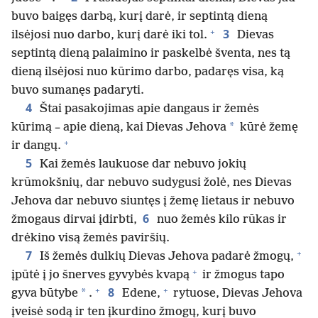
buvo baigęs darbą, kurį darė, ir septintą dieną
+
3
ilsėjosi nuo darbo, kurį darė iki tol.
Dievas
septintą dieną palaimino ir paskelbė šventa, nes tą
dieną ilsėjosi nuo kūrimo darbo, padaręs visa, ką
buvo sumanęs padaryti.
4
Štai pasakojimas apie dangaus ir žemės
*
kūrimą – apie dieną, kai Dievas Jehova
kūrė žemę
+
ir dangų.
5
Kai žemės laukuose dar nebuvo jokių
krūmokšnių, dar nebuvo sudygusi žolė, nes Dievas
Jehova dar nebuvo siuntęs į žemę lietaus ir nebuvo
6
žmogaus dirvai įdirbti,
nuo žemės kilo rūkas ir
drėkino visą žemės paviršių.
+
7
Iš žemės dulkių Dievas Jehova padarė žmogų,
+
įpūtė į jo šnerves gyvybės kvapą
ir žmogus tapo
+
+
8
*
gyva būtybe
.
Edene,
rytuose, Dievas Jehova
įveisė sodą ir ten įkurdino žmogų, kurį buvo