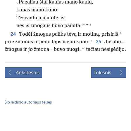
„Pagaliau štai kaulas mano kaulų,
kūnas mano kūno.
Tesivadina ji moteris,
+
*
nes iš žmogaus buvo paimta.
“
24
*
Todėl žmogus paliks tėvą ir motiną, prisiriš
+
25
prie žmonos ir jiedu taps vienu kūnu.
Jie abu –
+
žmogus ir jo žmona – buvo nuogi,
tačiau nesigėdijo.
Ankstesnis
Tolesnis
Šio leidinio autoriaus teisės