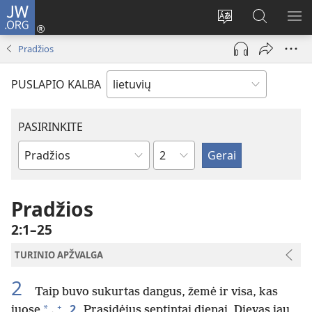
JW.ORG
Prisijungti
(atsiveria
Pakeisti
Paieška
RO
naujas
svetainės
svetainėj
ME
Pradžios
langas)
kalbą
JW.ORG
PUSLAPIO KALBA
PASIRINKITE
skyrius
Biblijos
knygas
Pradžios
2:1–25
TURINIO APŽVALGA
2
Taip buvo sukurtas dangus, žemė ir visa, kas
+
2
*
juose
.
Prasidėjus septintai dienai, Dievas jau