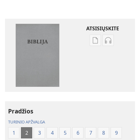
ATSISIŲSKITE
Skaitmeninių
Garso
leidinių
failų
atsisiuntimo
atsisiuntimo
parinktys
parinktys
Biblija.
Biblija.
„Naujojo
„Naujojo
pasaulio“
pasaulio“
vertimas
vertimas
Pradžios
TURINIO APŽVALGA
1
2
3
4
5
6
7
8
9