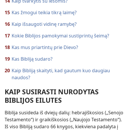
14
Kaip tvarkytis su lėšomis?
15
Kas žmogui teikia tikrą laimę?
16
Kaip išsaugoti vidinę ramybę?
17
Kokie Biblijos pamokymai sustiprintų šeimą?
18
Kas mus priartintų prie Dievo?
19
Kas Bibliją sudaro?
20
Kaip Bibliją skaityti, kad gautum kuo daugiau
naudos?
KAIP SUSIRASTI NURODYTAS
BIBLIJOS EILUTES
Biblija susideda iš dviejų dalių: hebrajiškosios („Senojo
Testamento“) ir graikiškosios („Naujojo Testamento“).
Iš viso Bibliją sudaro 66 knygos, kiekviena padalyta į