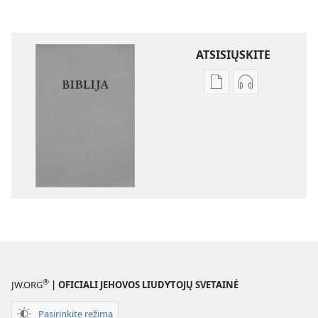
ATSISIŲSKITE
Skaitmeninių
Garso
leidinių
failų
atsisiuntimo
atsisiuntimo
parinktys
parinktys
Biblija.
Biblija.
„Naujojo
„Naujojo
pasaulio“
pasaulio“
vertimas
vertimas
®
JW.ORG
| OFICIALI JEHOVOS LIUDYTOJŲ SVETAINĖ
Pasirinkite režimą