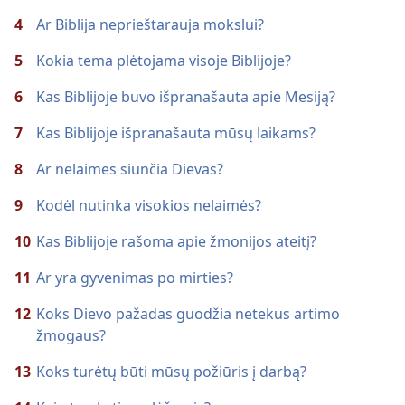
4
Ar Biblija neprieštarauja mokslui?
5
Kokia tema plėtojama visoje Biblijoje?
6
Kas Biblijoje buvo išpranašauta apie Mesiją?
7
Kas Biblijoje išpranašauta mūsų laikams?
8
Ar nelaimes siunčia Dievas?
9
Kodėl nutinka visokios nelaimės?
10
Kas Biblijoje rašoma apie žmonijos ateitį?
11
Ar yra gyvenimas po mirties?
12
Koks Dievo pažadas guodžia netekus artimo
žmogaus?
13
Koks turėtų būti mūsų požiūris į darbą?