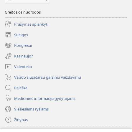
Greitosios nuorodos
Prašymas aplankyti
Sueigos
(atsiveria
naujas
Kongresai
(atsiveria
langas)
naujas
Kas naujo?
langas)
Videoteka
Vaizdo siužetai su garsiniu vaizdavimu
Paieška
Medicininė informacija gydytojams
Viešiesiems ryšiams
Žinynas