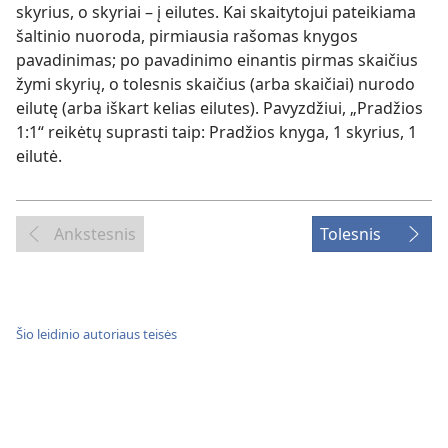
skyrius, o skyriai – į eilutes. Kai skaitytojui pateikiama
šaltinio nuoroda, pirmiausia rašomas knygos
pavadinimas; po pavadinimo einantis pirmas skaičius
žymi skyrių, o tolesnis skaičius (arba skaičiai) nurodo
eilutę (arba iškart kelias eilutes). Pavyzdžiui, „Pradžios
1:1“ reikėtų suprasti taip: Pradžios knyga, 1 skyrius, 1
eilutė.
Ankstesnis
Tolesnis
Šio leidinio autoriaus teisės