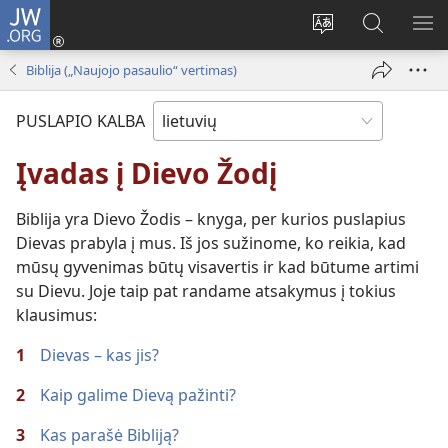
JW.ORG
Prisijungti
(atsiveria
Pakeisti
Paieška
RO
naujas
svetainės
svetainėj
ME
Biblija („Naujojo pasaulio“ vertimas)
langas)
kalbą
JW.ORG
PUSLAPIO KALBA
Įvadas į Dievo Žodį
Biblija yra Dievo Žodis – knyga, per kurios puslapius
Dievas prabyla į mus. Iš jos sužinome, ko reikia, kad
mūsų gyvenimas būtų visavertis ir kad būtume artimi
su Dievu. Joje taip pat randame atsakymus į tokius
klausimus:
1
Dievas – kas jis?
2
Kaip galime Dievą pažinti?
3
Kas parašė Bibliją?