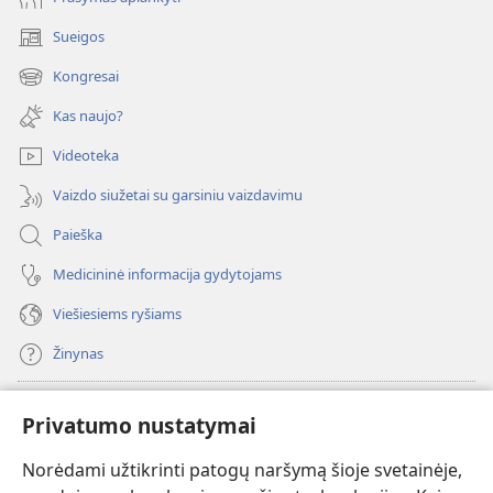
Sueigos
(atsiveria
naujas
Kongresai
(atsiveria
langas)
naujas
Kas naujo?
langas)
Videoteka
Vaizdo siužetai su garsiniu vaizdavimu
Paieška
Medicininė informacija gydytojams
Viešiesiems ryšiams
Žinynas
Paaukoti
(atsiveria
Privatumo nustatymai
naujas
langas)
Norėdami užtikrinti patogų naršymą šioje svetainėje,
Sargybos bokšto INTERNETINĖ BIBLIOTEKA
(atsiveria