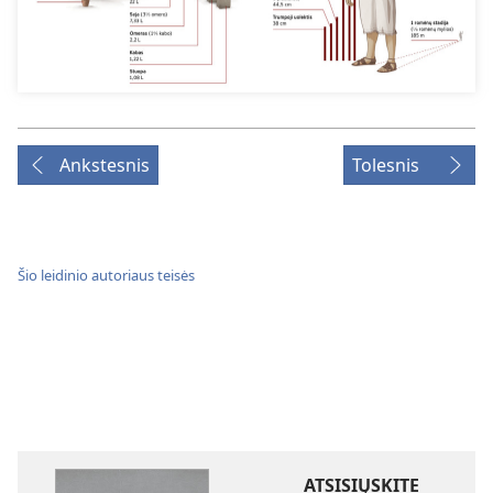
Ankstesnis
Tolesnis
Šio leidinio autoriaus teisės
ATSISIŲSKITE