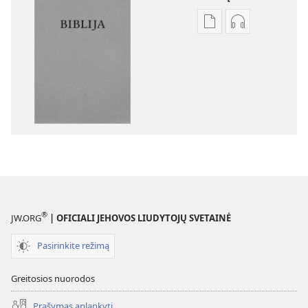
Skaitmeninių
Garso
leidinių
failų
atsisiuntimo
atsisiuntimo
parinktys
parinktys
Biblija.
Biblija.
„Naujojo
„Naujojo
pasaulio“
pasaulio“
vertimas
vertimas
®
JW.ORG
| OFICIALI JEHOVOS LIUDYTOJŲ SVETAINĖ
Pasirinkite režimą
Greitosios nuorodos
Prašymas aplankyti