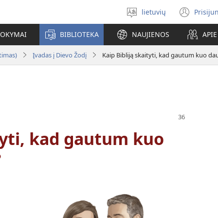
lietuvių
Prisiju
Pasirinkite
(ats
kalbą
nauj
MOKYMAI
BIBLIOTEKA
NAUJIENOS
API
lang
rtimas)
Įvadas į Dievo Žodį
Kaip Bibliją skaityti, kad gautum kuo d
ityti, kad gautum kuo
?