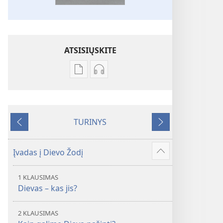
ATSISIŲSKITE
Skaitmeninių
Garso
leidinių
failų
atsisiuntimo
atsisiuntimo
parinktys
parinktys
TURINYS
Biblija.
Biblija.
Ankstesnis
Tolesnis
„Naujojo
„Naujojo
pasaulio“
pasaulio“
Įvadas į Dievo Žodį
Rodyti
vertimas
vertimas
daugiau
1 KLAUSIMAS
Dievas – kas jis?
2 KLAUSIMAS