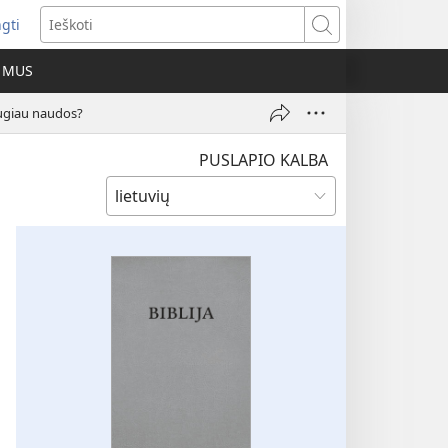
ngti
iveria
Ieškoti
as
E MUS
as)
augiau naudos?
PUSLAPIO KALBA