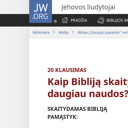
JW.ORG
Jehovos liudytojai
PRADŽIA
BIBLIJOS 
Biblioteka
Biblija
Biblija („Naujojo pasaulio“ ve
20 KLAUSIMAS
Kaip Bibliją ska
daugiau naudos
SKAITYDAMAS BIBLIJĄ
PAMĄSTYK: