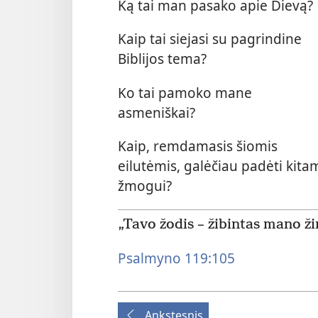
Ką tai man pasako apie Dievą?
Kaip tai siejasi su pagrindine
Biblijos tema?
Ko tai pamoko mane
asmeniškai?
Kaip, remdamasis šiomis
eilutėmis, galėčiau padėti kita
žmogui?
„Tavo žodis – žibintas mano ži
Psalmyno 119:105
Ankstesnis