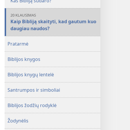
Kas Bibliją sudaro?
20 KLAUSIMAS
Kaip Bibliją skaityti, kad gautum kuo
daugiau naudos?
Pratarmė
Biblijos knygos
Biblijos knygų lentelė
Santrumpos ir simboliai
Biblijos žodžių rodyklė
Žodynėlis