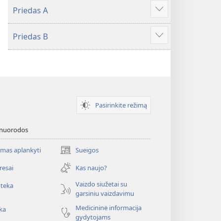
Priedas A
Rodyti
daugiau
Priedas B
Rodyti
daugiau
Pasirinkite režimą
 nuorodos
mas aplankyti
Sueigos
(atsiveria
naujas
resai
Kas naujo?
langas)
Vaizdo siužetai su
oteka
garsiniu vaizdavimu
Medicininė informacija
ka
gydytojams