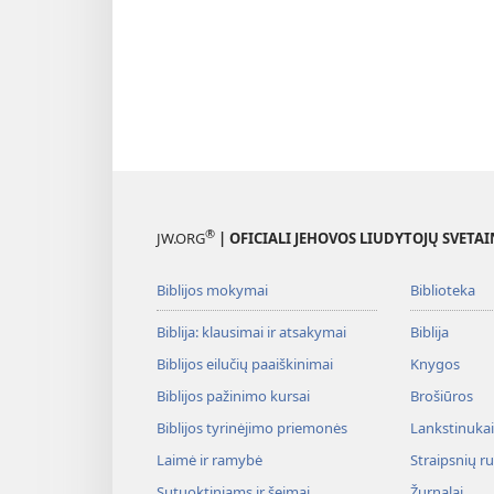
®
JW.ORG
| OFICIALI JEHOVOS LIUDYTOJŲ SVETAI
Biblijos mokymai
Biblioteka
Biblija: klausimai ir atsakymai
Biblija
Biblijos eilučių paaiškinimai
Knygos
Biblijos pažinimo kursai
Brošiūros
Biblijos tyrinėjimo priemonės
Lankstinukai 
Laimė ir ramybė
Straipsnių r
Sutuoktiniams ir šeimai
Žurnalai