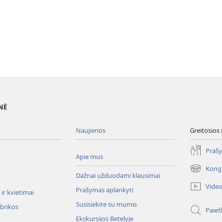
NĖ
Naujienos
Greitosios
Prašy
Apie mus
Kong
(atsiveria
Dažnai užduodami klausimai
naujas
Vide
Prašymas aplankyti
langas)
ir kvietimai
Susisiekite su mumis
ubrikos
Paieš
Ekskursijos Betelyje