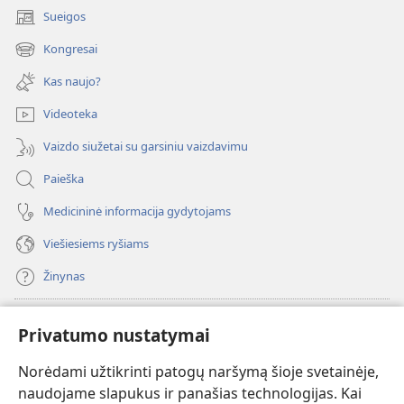
Sueigos
(atsiveria
naujas
Kongresai
(atsiveria
langas)
naujas
Kas naujo?
langas)
Videoteka
Vaizdo siužetai su garsiniu vaizdavimu
Paieška
Medicininė informacija gydytojams
Viešiesiems ryšiams
Žinynas
Paaukoti
(atsiveria
Privatumo nustatymai
naujas
langas)
Norėdami užtikrinti patogų naršymą šioje svetainėje,
Sargybos bokšto INTERNETINĖ BIBLIOTEKA
(atsiveria
naudojame slapukus ir panašias technologijas. Kai
naujas