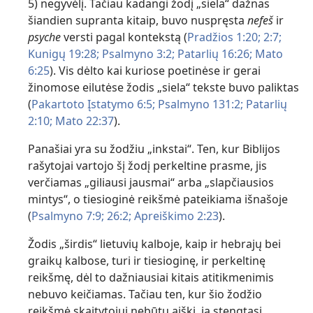
5) negyvėlį. Tačiau kadangi žodį „siela“ dažnas
šiandien supranta kitaip, buvo nuspręsta
nefeš
ir
psyche
versti pagal kontekstą (
Pradžios 1:20;
2:7;
Kunigų 19:28;
Psalmyno 3:2;
Patarlių 16:26;
Mato
6:25
). Vis dėlto kai kuriose poetinėse ir gerai
žinomose eilutėse žodis „siela“ tekste buvo paliktas
(
Pakartoto Įstatymo 6:5;
Psalmyno 131:2;
Patarlių
2:10;
Mato 22:37
).
Panašiai yra su žodžiu „inkstai“. Ten, kur Biblijos
rašytojai vartojo šį žodį perkeltine prasme, jis
verčiamas „giliausi jausmai“ arba „slapčiausios
mintys“, o tiesioginė reikšmė pateikiama išnašoje
(
Psalmyno 7:9;
26:2;
Apreiškimo 2:23
).
Žodis „širdis“ lietuvių kalboje, kaip ir hebrajų bei
graikų kalbose, turi ir tiesioginę, ir perkeltinę
reikšmę, dėl to dažniausiai kitais atitikmenimis
nebuvo keičiamas. Tačiau ten, kur šio žodžio
reikšmė skaitytojui nebūtų aiški, ją stengtasi