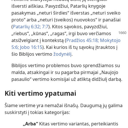
išversti aiškiau. Pavyzdžiui, Patarlių knygoje
pasakymas „neturi širdies“ išverstas „neturi sveiko
proto“ arba „neturi (sveikos) nuovokos“ ir panašiai
(
Patarlių 6:32;
7:7
). Kitos sąvokos, pavyzdžiui,
„riebus“, „kūnas“, „ragas“, irgi buvo
verčiamos
atsižvelgiant į kontekstą (
Pradžios 45:18;
Mokytojo
5:6;
Jobo 16:15
). Kai kurios iš tų sąvokų įtrauktos į
šio Biblijos vertimo
žodynėlį
.
Biblijos vertimo problemos buvo sprendžiamos su
malda, atsakingai ir su pagarba pirmajai „Naujojo
pasaulio“ vertimo komisijai už atliktą didžiulį darbą.
Kiti vertimo ypatumai
Šiame vertime yra nemažai išnašų. Daugumą jų galima
suskirstyti į tokias kategorijas:
„Arba“
Kitas vertimo variantas, perteikiantis