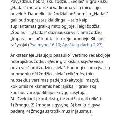
Pavyzdžiui, hebrajišku žodžiu „Šeolas“ ir graikišku
„Hadas“ metaforiškai vadinama visų mirusiųjų
buveinė. Daugeliui tie žodžiai nežinomi, o „Hadas“
gali būti suprastas klaidingai – taip kaip
suprantamas graikų mitologijoje. Taigi žodžiai
„Šeolas“ ir „Hadas“ dažniausiai verčiami žodžiu
„kapas“, nes būtent tai ir turėjo omenyje Biblijos
rašytojai (
Psalmyno 16:10;
Apaštalų darbų 2:27
).
Ankstesnėje „Naujojo pasaulio“ vertimo redakcijoje
hebrajiškas žodis
nefeš
ir graikiškas
psyche
visur
buvo verčiami žodžiu „siela“. Kadangi esama įvairių
nuomonių dėl žodžio „siela“ reikšmės, toks
nuoseklus vertimas padėjo skaitytojui matyti,
kokiomis reikšmėmis hebrajišką ir graikišką
žodžius vartojo Biblijos knygų rašytojai.
Atsižvelgiant į kontekstą, tie žodžiai gali reikšti:
1) žmogų, 2) žmogaus gyvybę, 3) bet kurį gyvą
padarą, 4) žmogaus troškimus ir jausmus,