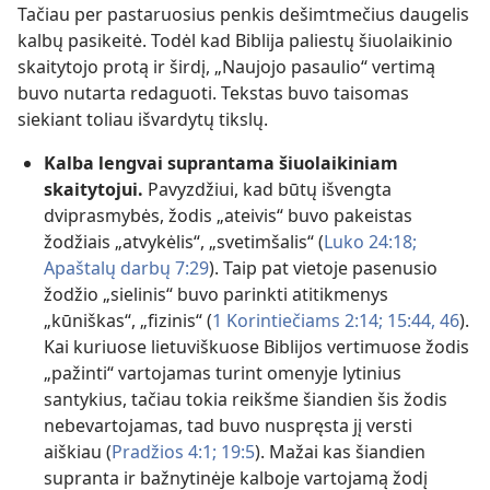
Tačiau per pastaruosius penkis dešimtmečius daugelis
kalbų pasikeitė. Todėl kad Biblija paliestų šiuolaikinio
skaitytojo protą ir širdį, „Naujojo pasaulio“ vertimą
buvo nutarta redaguoti. Tekstas buvo taisomas
siekiant toliau išvardytų tikslų.
Kalba lengvai suprantama šiuolaikiniam
skaitytojui.
Pavyzdžiui, kad būtų išvengta
dviprasmybės, žodis „ateivis“ buvo pakeistas
žodžiais „atvykėlis“, „svetimšalis“ (
Luko 24:18;
Apaštalų darbų 7:29
). Taip pat vietoje pasenusio
žodžio „sielinis“ buvo parinkti atitikmenys
„kūniškas“, „fizinis“ (
1 Korintiečiams 2:14;
15:44,
46
).
Kai kuriuose lietuviškuose Biblijos vertimuose žodis
„pažinti“ vartojamas turint omenyje lytinius
santykius, tačiau tokia reikšme šiandien šis žodis
nebevartojamas, tad buvo nuspręsta jį versti
aiškiau (
Pradžios 4:1;
19:5
). Mažai kas šiandien
supranta ir bažnytinėje kalboje vartojamą žodį