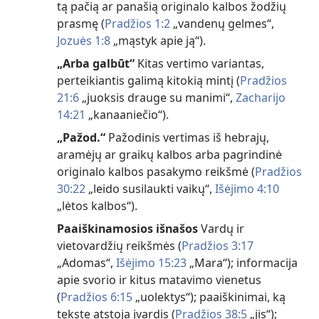
tą pačią ar panašią originalo kalbos žodžių
prasmę (
Pradžios 1:2
„vandenų gelmes“,
Jozuės 1:8
„mąstyk apie ją“).
„Arba galbūt“
Kitas vertimo variantas,
perteikiantis galimą kitokią mintį (
Pradžios
21:6
„juoksis drauge su manimi“,
Zacharijo
14:21
„kanaaniečio“).
„Pažod.“
Pažodinis vertimas iš hebrajų,
aramėjų ar graikų kalbos arba pagrindinė
originalo kalbos pasakymo reikšmė (
Pradžios
30:22
„leido susilaukti vaikų“,
Išėjimo 4:10
„lėtos kalbos“).
Paaiškinamosios išnašos
Vardų ir
vietovardžių reikšmės (
Pradžios 3:17
„Adomas“,
Išėjimo 15:23
„Mara“); informacija
apie svorio ir kitus matavimo vienetus
(
Pradžios 6:15
„uolektys“); paaiškinimai, ką
tekste atstoja įvardis (
Pradžios 38:5
„jis“);