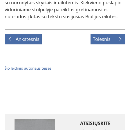
su nurodytais skyriais ir eilutėmis. Kiekvieno puslapio
viduriniame stulpelyje pateiktos gretinamosios
nuorodos į kitas su tekstu susijusias Biblijos eilutes.
Ankstesnis
Tolesnis
Šio leidinio autoriaus teisės
ATSISIŲSKITE