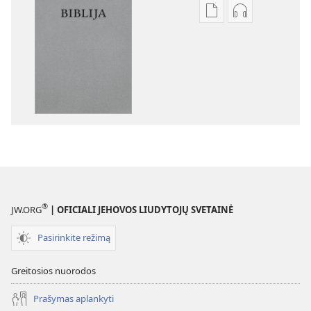
Skaitmeninių
Garso
leidinių
failų
atsisiuntimo
atsisiuntimo
parinktys
parinktys
Biblija.
Biblija.
„Naujojo
„Naujojo
pasaulio“
pasaulio“
vertimas
vertimas
®
JW.ORG
| OFICIALI JEHOVOS LIUDYTOJŲ SVETAINĖ
Pasirinkite režimą
Greitosios nuorodos
Prašymas aplankyti