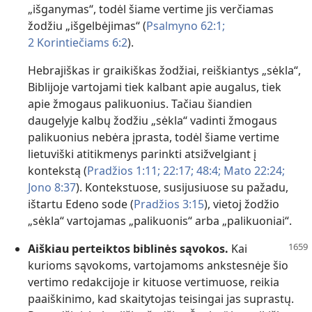
„išganymas“, todėl šiame vertime jis verčiamas
žodžiu „išgelbėjimas“ (
Psalmyno 62:1;
2 Korintiečiams 6:2
).
Hebrajiškas ir graikiškas žodžiai, reiškiantys „sėkla“,
Biblijoje vartojami tiek kalbant apie augalus, tiek
apie žmogaus palikuonius. Tačiau šiandien
daugelyje kalbų žodžiu „sėkla“ vadinti žmogaus
palikuonius nebėra įprasta, todėl šiame vertime
lietuviški atitikmenys parinkti atsižvelgiant į
kontekstą (
Pradžios 1:11;
22:17;
48:4;
Mato 22:24;
Jono 8:37
). Kontekstuose, susijusiuose su pažadu,
ištartu Edeno sode (
Pradžios 3:15
), vietoj žodžio
„sėkla“ vartojamas „palikuonis“ arba „palikuoniai“.
Aiškiau perteiktos biblinės sąvokos.
Kai
kurioms sąvokoms, vartojamoms ankstesnėje šio
vertimo redakcijoje ir kituose vertimuose, reikia
paaiškinimo, kad skaitytojas teisingai jas suprastų.