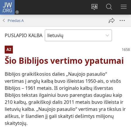
JW.ORG
Prisijungti
(atsiveria
Pakeisti
Paieška
RO
naujas
svetainės
svetainėj
ME
Priedas A
langas)
kalbą
JW.ORG
PUSLAPIO KALBA
A2
Šio Biblijos vertimo ypatumai
Biblijos graikiškosios dalies „Naujojo pasaulio“
vertimas į anglų kalbą buvo išleistas 1950-ais, o visõs
Biblijos – 1961 metais. Iš originalo kalbų išverstas
Biblijos tekstas ilgainiui buvo parengtas daugiau kaip
210 kalbų, graikiškoji dalis 2011 metais buvo išleista ir
lietuvių kalba. „Naujojo pasaulio“ vertimas yra tikslus ir
aiškus, ir šiandien jį gali skaityti dešimtys milijonų
skaitytojų.