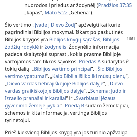
nuorodos į priedus ar žodynėlį (
Pradžios 37:35
„kapas“,
Mato 5:22
„Gehena“).
Šio vertimo „
Įvade į Dievo Žodį
“ apžvelgti kai kurie
pagrindiniai Biblijos mokymai. Iškart po paskutinės
Biblijos
knygos yra
Biblijos knygų sąrašas
,
Biblijos
žodžių rodyklė
ir
žodynėlis
. Žodynėlio informacija
padeda skaitytojui suprasti, kokia prasme Biblijoje
vartojamos tam tikros sąvokos.
Priedas A
sudarytas iš
tokių dalių: „
Biblijos vertimo principai
“, „
Šio Biblijos
vertimo ypatumai
“, „
Kaip Biblija išliko iki mūsų dienų
“,
„
Dievo vardas hebrajiškojoje Biblijos dalyje
“, „
Dievo
vardas graikiškojoje Biblijos dalyje
“, „
Schema: Judo ir
Izraelio pranašai ir karaliai
“ ir „
Svarbiausi Jėzaus
gyvenimo žemėje įvykiai
“.
Priedą B
sudaro žemėlapiai,
schemos ir kita informacija, vertinga Biblijos
tyrinėtojui.
Prieš kiekvieną Biblijos knygą yra jos turinio apžvalga