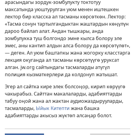
арасындагы зордук-зомбулукту токтотуу
максатында уюштурулган уюм менен иштешкен
лектор бир класска ал тасманы көрсөткөн. Лектор:
«Тасма сонун тартылгандыктан жаштардын көңүлүн
дароо байлап алат. Андан тышкары, анда
зомбулукка туш болгондо эмне кылса болору эле
эмес, аны кантип алдын алса болору да көрсөтүлөт»,
— деген. Ал уюм баштапкы жана жогорку класстарга
лекция окуганда ал тасманы көрсөтүүгө уруксат
алган. jw.org сайтындагы тасмаларды атүгүл
полиция кызматкерлери да колдонуп жатышат.
Эгер ал сайтка кире элек болсоңор, кирип көрүүгө
чакырабыз. Сайттан макалаларды, адабияттарды
табуу оңой жана ал жактан аудиожаздырууларды,
тасмаларды,
Ыйык Китепти
жана башка
адабияттарды
акысыз жүктөп алсаңар болот.