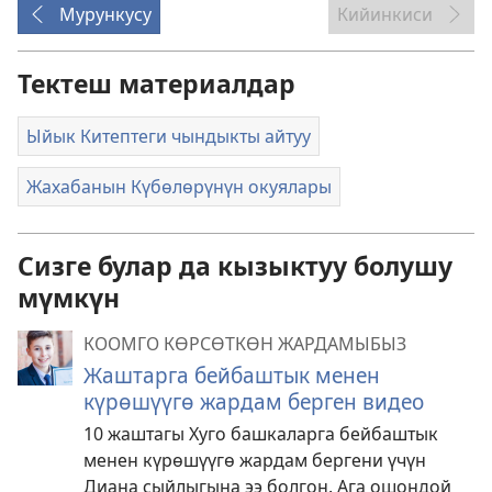
Мурункусу
Кийинкиси
Тектеш материалдар
Ыйык Китептеги чындыкты айтуу
Жахабанын Күбөлөрүнүн окуялары
Сизге булар да кызыктуу болушу
мүмкүн
КООМГО КӨРСӨТКӨН ЖАРДАМЫБЫЗ
Жаштарга бейбаштык менен
күрөшүүгө жардам берген видео
10 жаштагы Хуго башкаларга бейбаштык
менен күрөшүүгө жардам бергени үчүн
Диана сыйлыгына ээ болгон. Ага ошондой