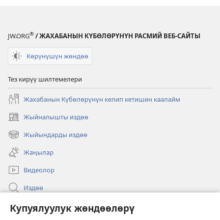
эле
жашаганбы?
®
JW.ORG
/ ЖАХАБАНЫН КҮБӨЛӨРҮНҮН РАСМИЙ ВЕБ-САЙТЫ
Көрүнүшүн жөндөө
Тез кирүү шилтемелери
Жахабанын Күбөлөрүнүн келип кетишин каалайм
Жыйналышты издөө
(жаңы
терезе
Жыйындарды издөө
(жаңы
ачат)
терезе
Жаңылар
ачат)
Видеолор
Издөө
Бийлик өкүлдөрү үчүн маалымат
Купуялуулук жөндөөлөрү