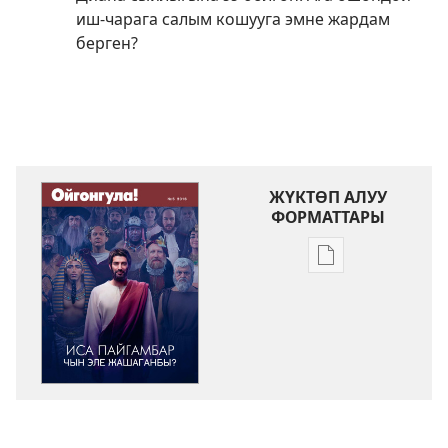
иш-чарага салым кошууга эмне жардам
берген?
ЖҮКТӨП АЛУУ
ФОРМАТТАРЫ
Адабиятты
жүктөп
алуу
форматтары
ОЙГОНГУЛА!
Иса
пайгамбар
чын