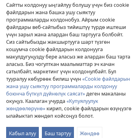
Жардам
Сайтты колдонуу ыңгайлуу болушу үчүн биз cookie
файлдарын жана башка ушу сыяктуу
Тартуулар
программаларды колдонобуз. Айрым cookie
(жаңы
терезе
файлдары веб-сайтыбыз тийиштүү түрдө иштеши
ачат)
үчүн зарыл жана алардан баш тартууга болбойт.
ОНЛАЙН КИТЕПКАНА
(жаңы
Сиз сайтыбызды жакшыртууга шарт түзгөн
терезе
®
JW Hub
кошумча cookie файлдарын колдонууга
ачат)
(жаңы
макулдугуңузду бере аласыз же алардан баш тарта
терезе
®
JW Library
ачат)
аласыз. Биз чогулткан маалыматтар эч качан
сатылбайт, маркетинг үчүн колдонулбайт. Бул
Watchtower Library
тууралуу көбүрөөк билиш үчүн
«Cookie файлдарын
жана ушу сыяктуу программаларды колдонуу
боюнча бүткүл дүйнөлүк саясат»
деген макаланы
окуңуз. Каалаган учурда
«Купуялуулук
Copyright
© 2026 Watch Tower Bible and Tract Society of Pennsylvania.
жөндөөлөрүнө»
кирип, cookie файлдарын өзүңүзгө
КОЛДОНУУ ШАРТТАРЫ
|
КУПУЯЛУУЛУК САЯСАТЫ
|
КУПУЯЛУУЛУК
ылайыктап жөндөп койсоңуз болот.
М
ЖӨНДӨӨЛӨРҮ
кө
Кабыл алуу
Баш тартуу
Жөндөө