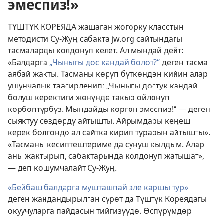
эмеспиз!»
ТҮШТҮК КОРЕЯДА жашаган жогорку класстын
методисти Су-Жуң сабакта jw.org сайтындагы
тасмаларды колдонуп келет. Ал мындай дейт:
«Балдарга
„Чыныгы дос кандай болот?“
деген тасма
аябай жакты. Тасманы көрүп бүткөндөн кийин алар
ушунчалык таасирленип: „Чыныгы достук кандай
болуш керектиги жөнүндө такыр ойлонуп
көрбөптүрбүз. Мындайды көргөн эмеспиз!“ — деген
сыяктуу сөздөрдү айтышты. Айрымдары кеңеш
керек болгондо ал сайтка кирип турарын айтышты».
«Тасманы кесиптештериме да сунуш кылдым. Алар
аны жактырып, сабактарында колдонуп жатышат»,
— деп кошумчалайт Су-Жуң.
«Бейбаш балдарга мушташпай эле каршы тур»
деген жандандырылган сүрөт да Түштүк Кореядагы
окуучуларга пайдасын тийгизүүдө. Өспүрүмдөр