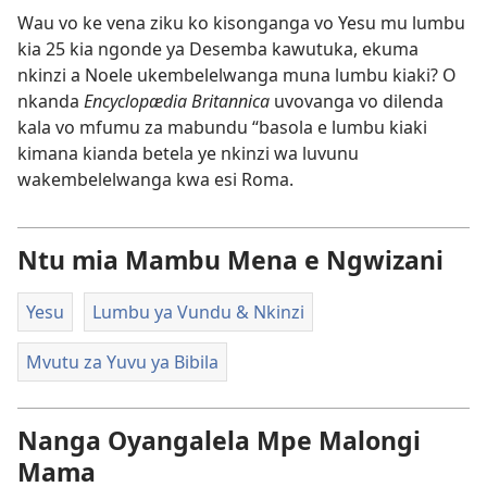
Wau vo ke vena ziku ko kisonganga vo Yesu mu lumbu
kia 25 kia ngonde ya Desemba kawutuka, ekuma
nkinzi a Noele ukembelelwanga muna lumbu kiaki? O
nkanda
Encyclopædia Britannica
uvovanga vo dilenda
kala vo mfumu za mabundu “basola e lumbu kiaki
kimana kianda betela ye nkinzi wa luvunu
wakembelelwanga kwa esi Roma.
Ntu mia Mambu Mena e Ngwizani
Yesu
Lumbu ya Vundu & Nkinzi
Mvutu za Yuvu ya Bibila
Nanga Oyangalela Mpe Malongi
Mama