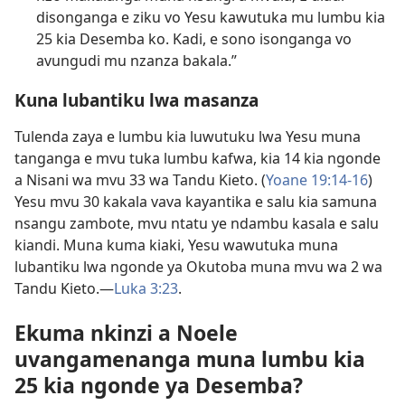
disonganga e ziku vo Yesu kawutuka mu lumbu kia
25 kia Desemba ko. Kadi, e sono isonganga vo
avungudi mu nzanza bakala.”
Kuna lubantiku lwa masanza
Tulenda zaya e lumbu kia luwutuku lwa Yesu muna
tanganga e mvu tuka lumbu kafwa, kia 14 kia ngonde
a Nisani wa mvu 33 wa Tandu Kieto. (
Yoane 19:14-16
)
Yesu mvu 30 kakala vava kayantika e salu kia samuna
nsangu zambote, mvu ntatu ye ndambu kasala e salu
kiandi. Muna kuma kiaki, Yesu wawutuka muna
lubantiku lwa ngonde ya Okutoba muna mvu wa 2 wa
Tandu Kieto.—
Luka 3:23
.
Ekuma nkinzi a Noele
uvangamenanga muna lumbu kia
25 kia ngonde ya Desemba?