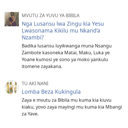
MVUTU ZA YUVU YA BIBILA
Nga Lusansu lwa Zingu kia Yesu
Lwasonama Kikilu mu Nkand’a
Nzambi?
Badika lusansu luyikwanga muna Nsangu
Zambote kasoneka Matai, Maku, Luka ye
Yoane kumosi ye sono ya moko yankulu
itomene zayakana.
TU AKI NANI
Lomba Beza Kukingula
Zaya e mvutu za Bibila mu kuma kia kiuvu
kiaku, yovo zaya mayingi mu kuma kia Mbangi
za Yave.