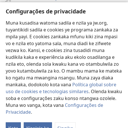
Vavulula
Configurações de privacidade
Lusadisu
Muna kusadisa watoma sadila e nzila ya jw.org,
tuyantikidi sadila e cookies ye programa zankaka za
Tukau
(opens
mpila yayi. E cookies zankaka mfunu kiki zina mpasi
new
vo e nzila eto yatoma sala, muna diadi ke zifwete
window)
LUNDILU DIA NKANDA mia Mbangi za Yave mu Internete™
vezwa ko. Kansi, e cookies zina tusadidi muna
(opens
kudikila kaka e experiência aku ekolo osadilanga e
new
®
JW Hub
window)
nzila eto, olenda sola kwaku kana vo otambulwila zo
(opens
new
yovo kutambulwila za ko. O mambu mama ke mateka
®
Aplicativo JW Library
window)
ko ngatu ma mwangina nsangu. Muna zaya diaka
mankaka, dodokolo kota vana
Política global sobre
uso de cookies e tecnologias similares
. Olenda kwaku
soba e configurações zaku konso ntangwa ozolele.
Copyright
© 2026 Watch Tower Bible and Tract Society of Pennsylvania.
Muna wo vanga, kota vana
Configurações de
MPILA YASADILA SITE
|
NSIKU A MBUMBA
|
CONFIGURAÇÕES DE
Privacidade
.
PRIVACIDADE