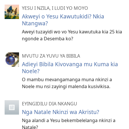
YESU I NZILA, I LUDI YO MOYO
Akweyi o Yesu Kawutukidi? Nkia
Ntangwa?
Aweyi tuzayidi wo vo Yesu kawutuka kia 25 kia
ngonde a Desemba ko?
MVUTU ZA YUVU YA BIBILA
Adieyi Bibila Kivovanga mu Kuma kia
Noele?
O mambu mevangamanga muna nkinzi a
Noele mu nsi zayingi malenda kusivikisa.
EYINGIDILU DIA NKANGU
Nga Natale Nkinzi wa Akristu?
Nga alandi a Yesu bekembelelanga nkinzi a
Natale?