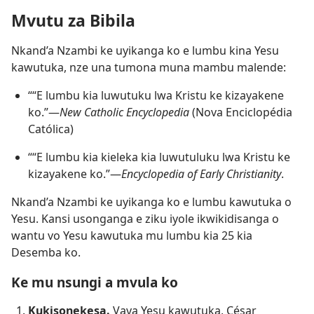
Mvutu za Bibila
Nkand’a Nzambi ke uyikanga ko e lumbu kina Yesu
kawutuka, nze una tumona muna mambu malende:
““E lumbu kia luwutuku lwa Kristu ke kizayakene
ko.”—
New Catholic Encyclopedia
(Nova Enciclopédia
Católica)
““E lumbu kia kieleka kia luwutuluku lwa Kristu ke
kizayakene ko.”—
Encyclopedia of Early Christianity
.
Nkand’a Nzambi ke uyikanga ko e lumbu kawutuka o
Yesu. Kansi usonganga e ziku iyole ikwikidisanga o
wantu vo Yesu kawutuka mu lumbu kia 25 kia
Desemba ko.
Ke mu nsungi a mvula ko
Kukisonekesa.
Vava Yesu kawutuka, César