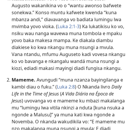
Augusto wakanikina vo o “wantu awonso bafwete
sonekwa.” Konso muntu kafwete kwenda “kuna
mbanza andi,” diavavanga vo badiata lumingu lwa
mvimba yovo vioka. (
Luka 2:1-3
) Ka lukatikisu ko vo,
nsiku wau nanga wavewa muna tombola e mpaku
yovo baka makesa mampa. Ke diakala diambu
diakiese ko kwa nkangu muna nsungi a mvula.
Vana ntandu, mfumu Auguseto kadi vovesa nkangu
ko vo bavanga e nkangalu wandá muna nsungi a
kiozi, ediadi makasi mayingi diadi fungisa nkangu.
Mameme.
Avungudi “muna nzanza bayingilanga e
kambi diau o fuku.” (
Luka 2:8
) O Nkanda livro
Daily
Life in the Time of Jesus
(
A Vida Diária na Época de
Jesus
) uvovanga vo e mameme ku mbazi makalanga
mu “lumingu lwa vitila nkinzi a nduta [kuna nsuka a
ngonde a Malusu]” ya muna kati kwa ngonde a
Novemba. O nkanda wakudikila vo: “E mameme mu
nzo makalanga muna nsungi a mvula; E diadi