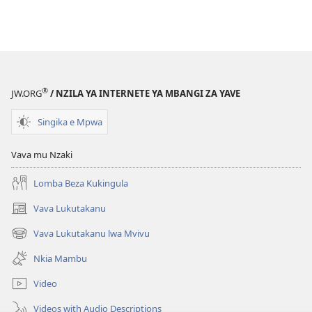
®
JW.ORG
/ NZILA YA INTERNETE YA MBANGI ZA YAVE
Singika e Mpwa
Vava mu Nzaki
Lomba Beza Kukingula
Vava Lukutakanu
(opens
new
Vava Lukutakanu lwa Mvivu
(opens
window)
new
Nkia Mambu
window)
Video
Videos with Audio Descriptions