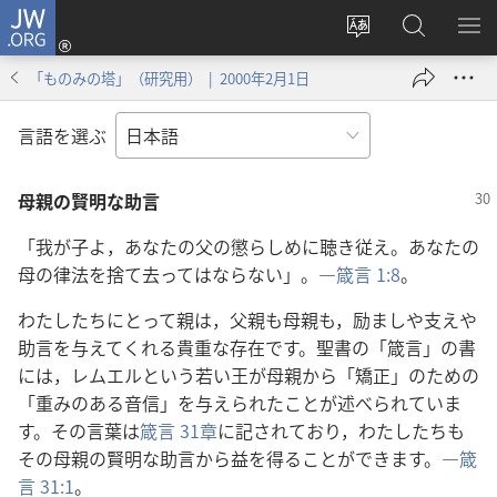
JW.ORG
ロ
サ
JW.ORG
メ
グ
イ
の
ニ
イ
「ものみの塔」（研究用） | 2000年2月1日
ト
検
を
ン
の
索
表
（新
言語を選ぶ
言
示
し
語
い
母親の賢明な助言
を
タ
変
ブ
「我が子よ，あなたの父の懲らしめに聴き従え。あなたの
え
で
母の律法を捨て去ってはならない」。―
箴言 1:8
。
る
開
く）
わたしたちにとって親は，父親も母親も，励ましや支えや
助言を与えてくれる貴重な存在です。聖書の「箴言」の書
には，レムエルという若い王が母親から「矯正」のための
「重みのある音信」を与えられたことが述べられていま
す。その言葉は
箴言 31章
に記されており，わたしたちも
その母親の賢明な助言から益を得ることができます。―
箴
言 31:1
。