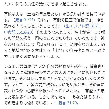
ムエルにその責任の幾つかを思い起こさせます。
有能な夫は「土地の年長者たち」から良い評判を得ていま
す。（
箴言 31:23
）それは，有能で正直で信頼でき，神を
恐れる人であるということです。（
出エジプト記 18:21。
申命記 16:18-20
）そのような人として，名士が集まって都
市の問題を扱う「門のところで知られ」ているのです。神
を恐れる人として「知られる」には，道理をわきまえ，恐
らく地域や地区を意味する「土地」の年長者たちと一致協
力して働く必要があるでしょう。
レムエルの母親はたぶん自分の経験から話をし，将来妻と
なった人に感謝を表わすことの大切さを息子に思い起こさ
せます。それはレムエルにとってかけがえのない人なので
す。レムエルが皆の前で次のように認めるとき，その声に
表われる深い心情を想像なさってください。「有能さを示
した娘は多くいる。しかしあなたは ― あなたはそのすべ
ての者よりも優れている」。―
箴言 31:29
。