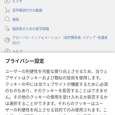
塔」
ビデオ
タ
で
ブ
（研
開
音声解説付きの動画
で
究
く）
開
検索
用）
く）
2000
臨床医のための医学情報
年
グローバル･インフォメーション（政府関係者･メディア･有識者
2
向け）
月
ヘルプ
1
日
プライバシー設定
寄付
（新
ユーザーの利便性を可能な限り向上させるため，当ウェ
し
ブサイトはクッキーおよび類似の技術を使用します。
い
ものみの塔 オンライン・ライブラリー
（新
タ
クッキーの中には当ウェブサイトが機能するために必須
し
ブ
®
のものもあり，そのクッキーを拒否することはできませ
JW Hub
い
（新
で
ん。その他のクッキーの使用を受け入れるか拒否するか
タ
し
開
®
JW Library
ブ
は選択することができます。それらのクッキーはユー
い
く）
で
タ
ザーの利便性を向上させる目的でのみ使用されます。こ
®
Watchtower Library
開
ブ