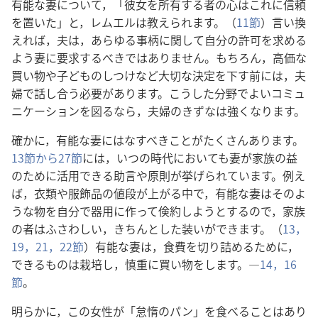
有能な妻について，「彼女を所有する者の心はこれに信頼
を置いた」と，レムエルは教えられます。（
11節
）言い換
えれば，夫は，あらゆる事柄に関して自分の許可を求める
よう妻に要求するべきではありません。もちろん，高価な
買い物や子どものしつけなど大切な決定を下す前には，夫
婦で話し合う必要があります。こうした分野でよいコミュ
ニケーションを図るなら，夫婦のきずなは強くなります。
確かに，有能な妻にはなすべきことがたくさんあります。
13節から27節
には，いつの時代においても妻が家族の益
のために活用できる助言や原則が挙げられています。例え
ば，衣類や服飾品の値段が上がる中で，有能な妻はそのよ
うな物を自分で器用に作って倹約しようとするので，家族
の者はふさわしい，きちんとした装いができます。（
13，
19，
21，22節
）有能な妻は，食費を切り詰めるために，
できるものは栽培し，慎重に買い物をします。―
14，
16
節
。
明らかに，この女性が「怠惰のパン」を食べることはあり