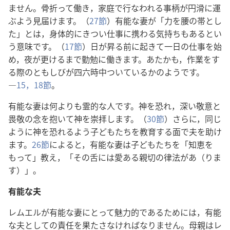
ません。骨折って働き，家庭で行なわれる事柄が円滑に運
ぶよう見届けます。（
27節
）有能な妻が「力を腰の帯とし
た」とは，身体的にきつい仕事に携わる気持ちもあるとい
う意味です。（
17節
）日が昇る前に起きて一日の仕事を始
め，夜が更けるまで勤勉に働きます。あたかも，作業をす
る際のともしびが四六時中ついているかのようです。
―
15，
18節
。
有能な妻は何よりも霊的な人です。神を恐れ，深い敬意と
畏敬の念を抱いて神を崇拝します。（
30節
）さらに，同じ
ように神を恐れるよう子どもたちを教育する面で夫を助け
ます。
26節
によると，有能な妻は子どもたちを「知恵を
もって」教え，「その舌には愛ある親切の律法があ（りま
す）」。
有能な夫
レムエルが有能な妻にとって魅力的であるためには，有能
な夫としての責任を果たさなければなりません。母親はレ