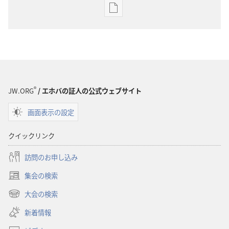
出
版
物
の
ダ
ウ
ン
®
JW.ORG
/ エホバの証人の公式ウェブサイト
ロー
画面表示の設定
ド
オ
クイックリンク
プ
ショ
訪問のお申し込み
ン
集会の検索
「も
（新
の
し
大会の検索
（新
い
み
し
新着情報
タ
の
い
ブ