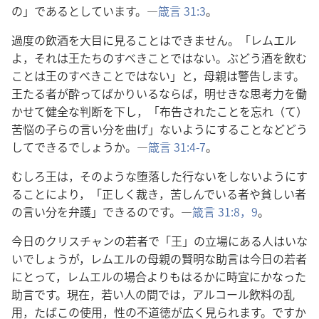
の」であるとしています。―
箴言 31:3
。
過度の飲酒を大目に見ることはできません。「レムエル
よ，それは王たちのすべきことではない。ぶどう酒を飲む
ことは王のすべきことではない」と，母親は警告します。
王たる者が酔ってばかりいるならば，明せきな思考力を働
かせて健全な判断を下し，「布告されたことを忘れ（て）
苦悩の子らの言い分を曲げ」ないようにすることなどどう
してできるでしょうか。―
箴言 31:4-7
。
むしろ王は，そのような堕落した行ないをしないようにす
ることにより，「正しく裁き，苦しんでいる者や貧しい者
の言い分を弁護」できるのです。―
箴言 31:8，9
。
今日のクリスチャンの若者で「王」の立場にある人はいな
いでしょうが，レムエルの母親の賢明な助言は今日の若者
にとって，レムエルの場合よりもはるかに時宜にかなった
助言です。現在，若い人の間では，アルコール飲料の乱
用，たばこの使用，性の不道徳が広く見られます。ですか