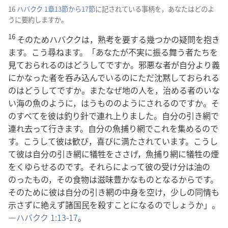
16
ハバクク 1章13節から17節
に記されている事柄を，あなたはどのよ
うに要約しますか。
16
そのためハバククは，熟考を要する幾つかの疑問を抱き
ます。こう尋ねます。「あなたが不実に振る舞う者たちを
見ておられるのはどうしてですか。邪悪な者が自分より義
にかなった者を呑み込んでいるのにただ沈黙しておられる
のはどうしてですか。またなぜ地の人を，治める者のいな
い海の魚のように，はうもののようにされるのですか。そ
のすべてを彼は釣り針で連れ上りました。自分の引き網で
連れ去って行きます。自分の魚捕り網でこれを集めるので
す。こうして彼は歓び，喜びに満たされています。こうし
て彼は自分の引き網に犠牲をささげ，魚捕り網に犠牲の煙
をくゆらせるのです。それらによって彼の受け分は油の
のったもの，その食物は滋味豊かなものとなるからです。
そのために彼は自分の引き網の中身を空け，少しの同情も
示さずに絶えず諸国民を殺すことになるのでしょうか」。
―
ハバクク 1:13-17
。