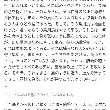
を手に入れようとする。それは恐るべき国民であり，畏怖
の念を抱かせる。その者からは，それ自身の公正と尊厳と
が出て行く。また，その馬はひょうより速く，夕暮れのお
おかみよりどう猛であった。そして，その乗用馬は地面を
けった。遠くからその乗用馬はやって来る。それらは，何
かを食べようとして急ぐ鷲のように飛んで来る。その全体
が，ただ暴虐のためにやって来る。彼らの顔が集まると，
それは東風のようである。それは捕らわれ人を砂のように
寄せ集める。またそれは，王たちをもあざける。高臣たち
さえ，それにとっては笑い物となる。それは，防備の施さ
れた所をもすべてあざ笑い，塵を積み上げてこれを攻め取
る。その時，それはまさに風のように進み，進んで行って
まさしく罪科を負う。それが持つこの力はその神によ
る」。
10 エホバはだれを起こそうとしておられますか。
10
至高者からの何と驚くべき預言的警告でしょう。エホバ