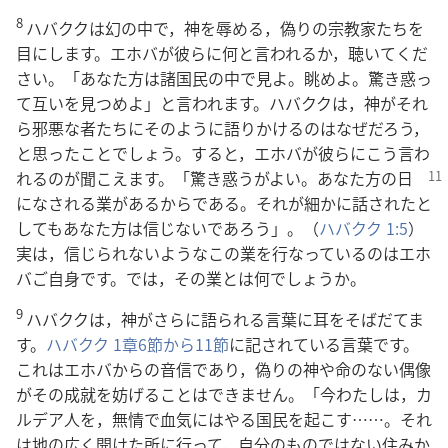
8
ハバククは幻の中で，神を辱める，偽りの宗教家たちを
目にします。エホバが彼らに何と言われるか，聴いてくだ
さい。「あなた方は諸国民の中で見よ。眺めよ。驚き惑っ
て互いを見つめよ」と言われます。ハバククは，神がそれ
ら邪悪な者たちにそのように語りかけるのはなぜだろう，
と思ったことでしょう。すると，エホバが彼らにこう言わ
れるのが聞こえます。「驚き惑うがよい。あなた方
の日
になされる業があるからである。それが細かに話されたと
してもあなた方は信じないであろう」。（
ハバクク 1:5
）
実は，信じられないようなこの業を行なっているのはエホ
バご自身です。では，その業とは何でしょうか。
9
ハバククは，神がさらに語られる言葉に耳をそばだてま
す。
ハバクク 1章6節から11節
に記されている言葉です。
これはエホバからの音信であり，偽りの神や命のない偶像
がその成就を妨げることはできません。「今わたしは，カ
ルデア人を，無情で血気にはやる国民を起こす……。それ
は地の広く開けた所に行って，自分のものではない住みか