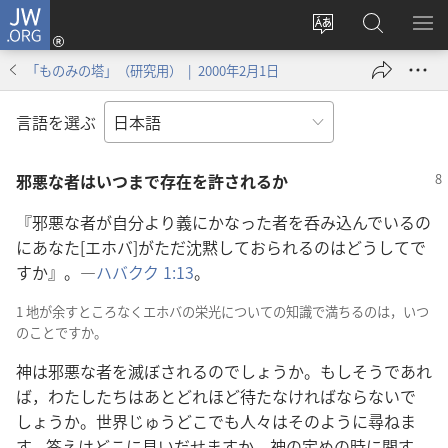
JW.ORG
ロ
サ
JW.ORG
メ
グ
イ
の
ニ
イ
「ものみの塔」（研究用） | 2000年2月1日
ト
検
を
ン
の
索
表
（新
言語を選ぶ
言
示
し
語
い
邪悪な者はいつまで存在を許されるか
を
タ
変
ブ
『邪悪な者が自分より義にかなった者を呑み込んでいるの
え
で
にあなた[エホバ]がただ沈黙しておられるのはどうしてで
る
開
すか』。―
ハバクク 1:13
。
く）
1 地が余すところなくエホバの栄光についての知識で満ちるのは，いつ
のことですか。
神は邪悪な者を滅ぼされるのでしょうか。もしそうであれ
ば，わたしたちはあとどれほど待たなければならないで
しょうか。世界じゅうどこでも人々はそのように尋ねま
す。答えはどこに見いだせますか。神の定めの時に関す