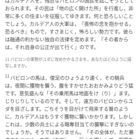
はカルデア人を，残忍なバビロンの国民を起こそうとして
おられます。その民は「地の広く開けた所」を行進し，非
常に多くの住まいを征服してゆきます。何と恐ろしいこと
でしょう。カルデア人の大軍は，『畏怖の念を抱かせる，
恐るべき』もので，すさまじく，怖ろしい勢力です。彼ら
は融通の利かない独自の法律を定めます。『その者から
は，それ自身の公正が出て行く』のです。
11 バビロンの軍勢がユダに攻めかかるさまを，あなたはどのように描
写しますか。
11
バビロンの馬は，俊足のひょうより速く，その騎兵
は，夜間に獲物を襲う，腹をすかせたおおかみよりどう猛
です。意気盛んな「その乗用馬は地面をけ（り）」ます。
じりじりしているのです。そして，遠方のバビロンからユ
ダを目ざします。ごちそうを目がけて飛来する鷲のよう
に，カルデア人はもうすぐ獲物に襲いかかります。しかし
これは，少数の兵士による略奪目当ての襲撃にすぎないの
でしょうか。そうではありません。「その全体が，ただ暴