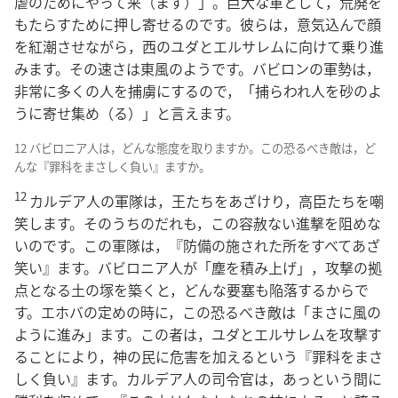
虐のためにやって来（ます）」。巨大な軍として，荒廃を
もたらすために押し寄せるのです。彼らは，意気込んで顔
を紅潮させながら，西のユダとエルサレムに向けて乗り進
みます。その速さは東風のようです。バビロンの軍勢は，
非常に多くの人を捕虜にするので，「捕らわれ人を砂のよ
うに寄せ集め（る）」と言えます。
12 バビロニア人は，どんな態度を取りますか。この恐るべき敵は，ど
んな『罪科をまさしく負い』ますか。
12
カルデア人の軍隊は，王たちをあざけり，高臣たちを嘲
笑します。そのうちのだれも，この容赦ない進撃を阻めな
いのです。この軍隊は，『防備の施された所をすべてあざ
笑い』ます。バビロニア人が「塵を積み上げ」，攻撃の拠
点となる土の塚を築くと，どんな要塞も陥落するからで
す。エホバの定めの時に，この恐るべき敵は「まさに風の
ように進み」ます。この者は，ユダとエルサレムを攻撃す
ることにより，神の民に危害を加えるという『罪科をまさ
しく負い』ます。カルデア人の司令官は，あっという間に