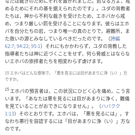
なたは裁きのためにそれを置かれました。岩なる方よ，戒
めるためにそれの基を据えられたのです」。ユダの背教者
たちは，神から不利な裁きを受けたため，エホバから戒
め，つまり厳しい罰を受けることになります。彼らはエホ
バを自分たちの岩，つまり唯一の真のとりで，避難所，ま
た救いの源とみなしているべきだったのです。（
詩編
62:7;
94:22;
95:1
）それにもかかわらず，ユダの背教した
指導者たちは神に近づくことをせず，何ら脅威とはならな
いエホバの崇拝者たちを相変わらず虐げます。
15 エホバはどんな意味で，「悪を見るには目があまりに浄（い）」方
ですか。
15
エホバの預言者は，この状況にひどく心を痛め，こう言
います。「あなたは悪を見るには目があまりに浄く，難儀
を見ていることがおできになりません」。（
ハバクク
1:13
）そのとおりです。エホバは，「悪を見るには」，す
なわち悪行を容認するには「目があまりに浄（い）」方な
のです。