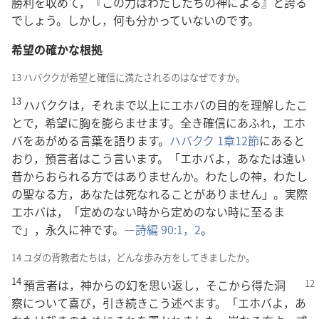
勝利を収めて，『この力はわたしたちの神による』と誇る
でしょう。しかし，何も分かっていないのです。
希望の確かな根拠
13 ハバククが希望と確信に満たされるのはなぜですか。
13
ハバククは，それまで以上にエホバの目的を理解したこ
とで，希望に胸を膨らませます。全き確信にあふれ，エホ
バをあがめる言葉を語ります。
ハバクク 1章12節
にあると
おり，預言者はこう言います。「エホバよ，あなたは遠い
昔からおられる方ではありませんか。わたしの神，わたし
の聖なる方，あなたは死なれることがありません」。実際
エホバは，「定めのない時から定めのない時に至るま
で」，永久に神です。―
詩編 90:1，2
。
14 ユダの背教者たちは，どんな歩み方をしてきましたか。
14
預言者は，神からの幻を思い返し，そこから得た洞
察について喜び，引き続きこう述べます。「エホバよ，あ