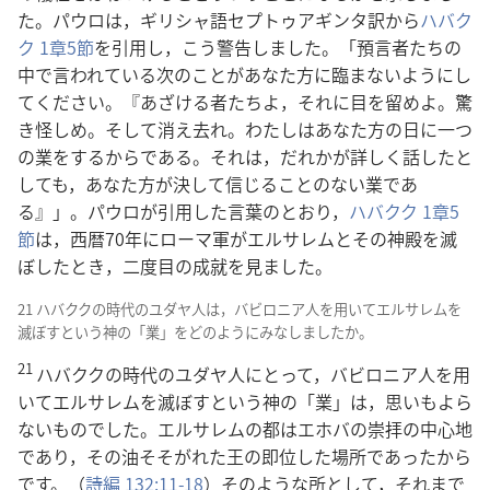
た。パウロは，ギリシャ語セプトゥアギンタ訳から
ハバク
ク 1章5節
を引用し，こう警告しました。「預言者たちの
中で言われている次のことがあなた方に臨まないようにし
てください。『あざける者たちよ，それに目を留めよ。驚
き怪しめ。そして消え去れ。わたしはあなた方の日に一つ
の業をするからである。それは，だれかが詳しく話したと
しても，あなた方が決して信じることのない業であ
る』」。パウロが引用した言葉のとおり，
ハバクク 1章5
節
は，西暦70年にローマ軍がエルサレムとその神殿を滅
ぼしたとき，二度目の成就を見ました。
21 ハバククの時代のユダヤ人は，バビロニア人を用いてエルサレムを
滅ぼすという神の「業」をどのようにみなしましたか。
21
ハバククの時代のユダヤ人にとって，バビロニア人を用
いてエルサレムを滅ぼすという神の「業」は，思いもよら
ないものでした。エルサレムの都はエホバの崇拝の中心地
であり，その油そそがれた王の即位した場所であったから
です。（
詩編 132:11-18
）そのような所として，それまで