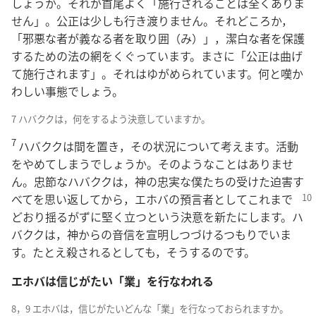
しょうか。それが首尾よく「施行されることは全くありま
せん」。公正は少しも行き渡りません。それどころか，
「邪悪な者が義なる者を取り囲（み）」，潔白な者を保護
するための法の網をくぐっています。まさに「公正は曲げ
て施行されます」。それはゆがめられています。何と嘆か
わしい事態でしょう。
7 ハバククは，何をするよう決意していますか。
7
ハバククは間を置き，その状況について考えます。活動
をやめてしまうでしょうか。そのようなことはありませ
ん。忠節なハバククは，神の忠実な僕たちの受けた迫害す
べてを思い返してから，エホバ
の預言者としてこれまで
どおり揺るがずに堅く立つという決意を新たにします。ハ
バククは，神からの音信を宣明しつづけるつもりでいま
す。たとえ殺されるとしても，そうするのです。
エホバは信じがたい「業」を行なわれる
8，9 エホバは，信じがたいどんな「業」を行なっておられますか。