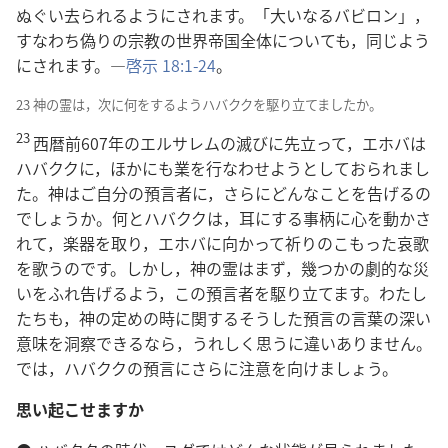
ぬぐい去られるようにされます。「大いなるバビロン」，
すなわち偽りの宗教の世界帝国全体についても，同じよう
にされます。―
啓示 18:1-24
。
23 神の霊は，次に何をするようハバククを駆り立てましたか。
23
西暦前607年のエルサレムの滅びに先立って，エホバは
ハバククに，ほかにも業を行なわせようとしておられまし
た。神はご自分の預言者に，さらにどんなことを告げるの
でしょうか。何とハバククは，耳にする事柄に心を動かさ
れて，楽器を取り，エホバに向かって祈りのこもった哀歌
を歌うのです。しかし，神の霊はまず，幾つかの劇的な災
いをふれ告げるよう，この預言者を駆り立てます。わたし
たちも，神の定めの時に関するそうした預言の言葉の深い
意味を洞察できるなら，うれしく思うに違いありません。
では，ハバククの預言にさらに注意を向けましょう。
思い起こせますか