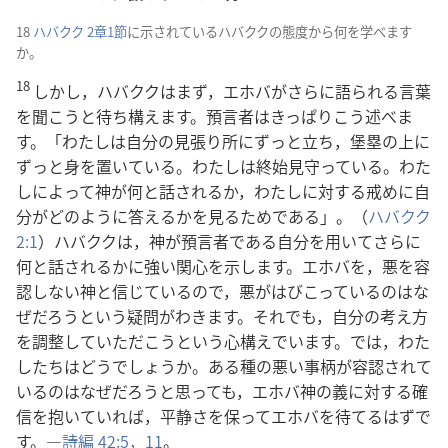
18
ハバクク 2章1節
に示されているハバククの態度から何を学べます
か。
18
しかし，ハバククはまず，エホバがさらに語られる言葉
を聞こうと待ち構えます。預言者はきっぱりこう述べま
す。「わたしは自分の見張り所にずっと立ち，堡塁の上に
ずっと身を置いている。わたしは終始見守っている。わた
しによって神が何と話されるか，わたしに対する戒めに自
分がどのように答えるかを見るためである」。（
ハバクク
2:1
）ハバククは，神が預言者である自分を用いてさらに
何と話されるかに強い関心を示します。エホバを，悪を容
認しない神と信じているので，悪がはびこっているのはな
ぜだろうという疑問がわきます。それでも，自分の考え方
を調整していただこうという心構えでいます。では，わた
したちはどうでしょうか。ある種の悪い事柄が容認されて
いるのはなぜだろうと思っても，エホバ神の義に対する確
信を抱いていれば，平静さを保ってエホバを待てるはずで
す。―
詩編 42:5，
11
。