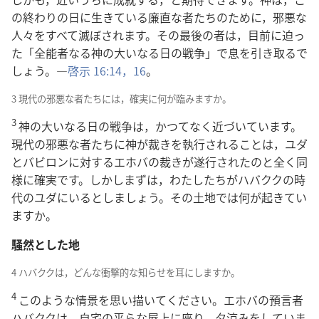
の終わりの日に生きている廉直な者たちのために，邪悪な
人々をすべて滅ぼされます。その最後の者は，目前に迫っ
た「全能者なる神の大いなる日の戦争」で息を引き取るで
しょう。―
啓示 16:14，
16
。
3 現代の邪悪な者たちには，確実に何が臨みますか。
3
神の大いなる日の戦争は，かつてなく近づいています。
現代の邪悪な者たちに神が裁きを執行されることは，ユダ
とバビロンに対するエホバの裁きが遂行されたのと全く同
様に確実です。しかしまずは，わたしたちがハバククの時
代のユダにいるとしましょう。その土地では何が起きてい
ますか。
騒然とした地
4 ハバククは，どんな衝撃的な知らせを耳にしますか。
4
このような情景を思い描いてください。エホバの預言者
ハバククは，自宅の平らな屋上に座り，夕涼みをしていま