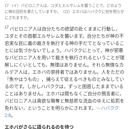
17 （イ）バビロニア人は，ユダとエルサレムを襲うことで，どのよう
に神の目的を果たしていますか。（ロ）エホバはハバククに何を明らか
にされますか。
17
バビロニア人は自分たちの欲望の赴くままに行動し，
ユダとその首都エルサレムを襲います。自分たちが神の不
忠実な民に義の裁きを執行する神の手だてとなっているこ
とには気づかないでしょう。ハバククにとって，神が邪悪
なバビロニア人を用いて裁きを執行されるということが理
解しにくいとしても，無理はありません。それら無情なカ
ルデア人は，エホバの崇拝者ではありません。人をただの
『魚やはうもの』，捕らえて従えるべきものとみなしてい
るのです。しかしハバククは，ずっと困惑したままでいる
ことはありません。エホバは間もなくご自分の預言者に，
バビロニア人は貪欲な略奪と無慈悲な流血のゆえに処罰を
免れない，ということを明らかにされます。―
ハバクク
2:8
。
エホバがさらに語られるのを待つ