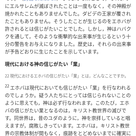
にエルサレムが滅ぼされたことは一度もなく，その神殿が
焼かれたこともありませんでした。ダビデの王家が覆され
たこともありません。そうしたことが生じるのをエホバが
許されるとは信じがたいことでした。しかし，神はハバク
クを通して，そのような衝撃的な出来事が生じるという十
分の警告をお与えになりました。歴史は，それらの出来事
が予告どおりに生じたことを示しています。
現代における神の信じがたい「業」
22 現代におけるエホバの信じがたい「業」とは，どんなことですか。
22
エホバは現代においても信じがたい「業」を行なわれる
のでしょうか。疑う人たちにとっては信じられないことの
ように思えても，神は必ず行なわれます。このたび，エホ
バの信じがたい業となるのは，キリスト教世界の滅びで
す。同世界は，昔のユダのように，神を崇拝していると唱
えますが，腐敗しきっています。エホバは，キリスト教世
界の宗教体制が間もなく，痕跡をとどめないまでに確実に