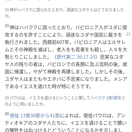
19 神がハバククに語られたとおり，頑迷なユダヤ人はどうなりました
か。
19
神はハバククに語ったとおり，バビロニア人がユダに侵
攻するのを許すことにより，頑迷なユダヤ
国民に裁きを
執行されました。西暦前607年，バビロニア人はエルサレ
ムとその神殿を滅ぼし，老人をも若者をも殺し，人々を大
勢とりこにしました。（
歴代第二 36:17-20
）忠実なユダ
ヤ人の残りの者は，バビロンでの長期に及ぶ流刑の後，故
国に帰還し，やがて神殿を再建しました。しかしその後，
ユダヤ人はまたもやエホバに不忠実になりました。メシア
であるイエスを退けた時が特にそうです。
20 パウロは，イエスを退けるということに関して
ハバクク 1章5節
をど
のように用いましたか。
20
使徒 13章38節から41節
によれば，使徒パウロは，アン
ティオキアのユダヤ人たちに，イエスを退けることで贖い
の犠牲をはねつけるとどういうことになるかを示しまし