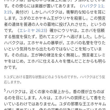
す。その傍らには楽器が置いてあります。（
ハバクク 1:1;
3:19
，奥付け）しかしハバククは，衝撃的な知らせを耳に
します。ユダのエホヤキム王がウリヤを殺害し，この預言
者の遺体を普通の人々の墓地に投げ入れさせた，というの
です。（
エレミヤ 26:23
）確かにウリヤは，エホバを信頼
する態度を保たず，恐れてエジプトへ逃げました。しかし
ハバククは，エホヤキムの暴挙が，エホバの名誉を守りた
いという気持ちから出たものではないことを知っていま
す。その点は，王が神の律法を全く無視し，預言者エレミ
ヤをはじめ，エホバに仕える人々を憎んだことからも明ら
かです。
5 ユダにおける霊的な状態はどのようなものですか。ハバククはどう反
応しますか。
5
ハバククは，近くの家々の屋上から，香の煙が立ちのぼ
るのを目にします。人々は，エホバへの崇拝として香をた
いているわけではありません。ユダの邪悪な王エホヤキム
が推し進めている，偽りの宗教の行為に携わっているので