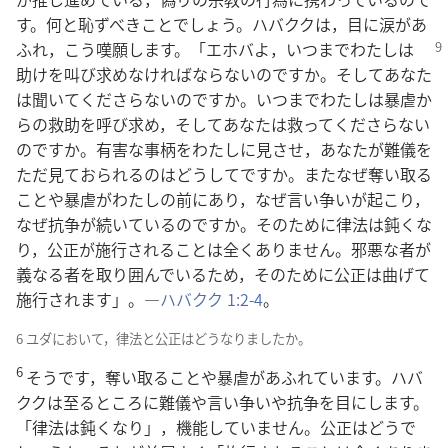
す。何と恥ずべきことでしょう。ハバククは，目に涙があ
ふれ，こう嘆願し
ます。「エホバよ，いつまでわたしは
助けを叫び求めなければならないのですか。そしてあなた
は聞いてくださらないのですか。いつまでわたしは暴虐か
らの救助を呼び求め，そしてあなたは救ってくださらない
のですか。有害な事柄をわたしに見させ，あなたが難儀を
ただ見ておられるのはどうしてですか。またなぜ奪い取る
ことや暴虐がわたしの前にあり，なぜ言い争いが起こり，
なぜ抗争が続いているのですか。そのために律法は鈍くな
り，公正が施行されることは全くありません。邪悪な者が
義なる者を取り囲んでいるため，そのために公正は曲げて
施行されます」。―
ハバクク 1:2-4
。
6 ユダにおいて，律法と公正はどうなりましたか。
6
そうです，奪い取ることや暴虐があふれています。ハバ
ククは至るところに難儀や言い争いや抗争を目にします。
「律法は鈍くなり」，機能していません。公正はどうで