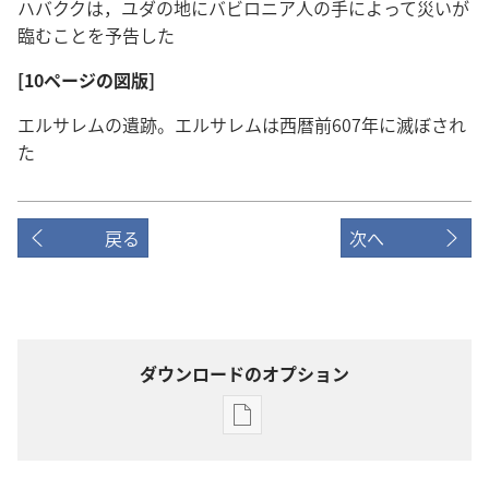
ハバククは，ユダの地にバビロニア人の手によって災いが
臨むことを予告した
[10ページの図版]
エルサレムの遺跡。エルサレムは西暦前607年に滅ぼされ
た
戻る
次へ
ダウンロードのオプション
出
版
物