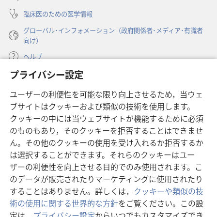
く）
2000
臨床医のための医学情報
年
グローバル･インフォメーション（政府関係者･メディア･有識者
2
向け）
月
ヘルプ
1
日
プライバシー設定
寄付
（新
ユーザーの利便性を可能な限り向上させるため，当ウェ
し
ブサイトはクッキーおよび類似の技術を使用します。
い
ものみの塔 オンライン・ライブラリー
（新
タ
クッキーの中には当ウェブサイトが機能するために必須
し
ブ
®
のものもあり，そのクッキーを拒否することはできませ
JW Hub
い
（新
で
ん。その他のクッキーの使用を受け入れるか拒否するか
タ
し
開
®
JW Library
ブ
は選択することができます。それらのクッキーはユー
い
く）
で
タ
ザーの利便性を向上させる目的でのみ使用されます。こ
®
Watchtower Library
開
ブ
のデータが販売されたりマーケティングに使用されたり
く）
で
することはありません。詳しくは，
クッキーや類似の技
開
術の使用に関する世界的な方針
をご覧ください。この設
く）
定は，
プライバシー設定
からいつでもカスタマイズでき