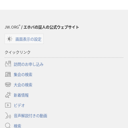
の
ダ
ウ
ン
®
JW.ORG
/ エホバの証人の公式ウェブサイト
ロー
画面表示の設定
ド
オ
クイックリンク
プ
ショ
訪問のお申し込み
ン
集会の検索
「も
（新
の
し
大会の検索
（新
い
み
し
新着情報
タ
の
い
ブ
塔」
ビデオ
タ
で
ブ
（研
開
音声解説付きの動画
で
究
く）
開
検索
用）