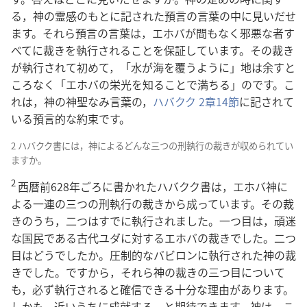
る，神の霊感のもとに記された預言の言葉の中に見いだせ
ます。それら預言の言葉は，エホバが間もなく邪悪な者す
べてに裁きを執行されることを保証しています。その裁き
が執行されて初めて，「水が海を覆うように」地は余すと
ころなく「エホバの栄光を知ることで満ちる」のです。こ
れは，神の神聖なみ言葉の，
ハバクク 2章14節
に記されて
いる預言的な約束です。
2 ハバクク書には，神によるどんな三つの刑執行の裁きが収められてい
ますか。
2
西暦前628年ごろに書かれたハバクク書は，エホバ神に
よる一連の三つの刑執行の裁きから成っています。その裁
きのうち，二つはすでに執行されました。一つ目は，頑迷
な国民である古代ユダに対するエホバの裁きでした。二つ
目はどうでしたか。圧制的なバビロンに執行された神の裁
きでした。ですから，それら神の裁きの三つ目について
も，必ず執行されると確信できる十分な理由があります。
しかも，近いうちに成就する，と期待できます。神は，こ