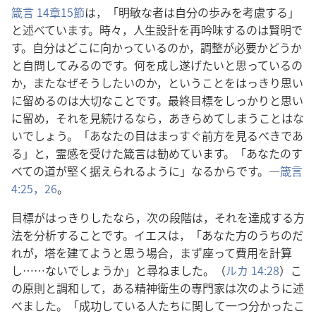
箴言 14章15節
は，「明敏な者は自分の歩みを考慮する」
と述べています。時々，人生設計を再吟味するのは賢明で
す。自分はどこに向かっているのか，調整が必要かどうか
と自問してみるのです。何を成し遂げたいと思っているの
か，またなぜそうしたいのか，ということをはっきり思い
に留めるのは大切なことです。最終目標をしっかりと思い
に留め，それを見続けるなら，あきらめてしまうことはな
いでしょう。「あなたの目はまっすぐ前方を見るべきであ
る」と，霊感を受けた箴言は勧めています。「あなたのす
べての道が堅く据えられるように」なるからです。―
箴言
4:25，26
。
目標がはっきりしたなら，次の段階は，それを達成する方
法を分析することです。イエスは，「あなた方のうちのだ
れが，塔を建てようと思う場合，まず座って費用を計算
し……ないでしょうか」と尋ねました。（
ルカ 14:28
）こ
の原則と調和して，ある精神衛生の専門家は次のように述
べました。「成功している人たちに関して一つ分かったこ