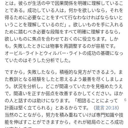
とは，彼らが生活の中で因果関係を明確に理解しているこ
とである。成功している人は，何かを欲しいなら，それを
得るために必要なことをすべて行なわなければならないと
いうことを理解しているのだ」。欲しいものを手に入れる
ために踏むべき必要な段階をすべて明確に理解するなら，
欲しいものに焦点を合わせておくのに役立ちます。しか
も，失敗したときには物事を再調整するのが容易です。
オービル･ライトとウィルバー･ライトの成功の基礎になっ
ていたのはそうした分析でした。
ですから，失敗したなら，積極的な見方ができるよう，ま
た教訓となる経験をしたと思えるよう最善を尽くしましょ
う。状況を分析し，どこが間違っていたかを見極めたうえ
で，間違いを正すか弱点を改善するかしてください。ほか
の人と話すのは助けになります。
「相諮ることによって
計画は堅く立てられる」とあるからです。（
箴言 20:18
）
当然のことながら，努力を積み重ねていけば専門知識や技
能を伸ばすことができますから，それが結局のところ成功