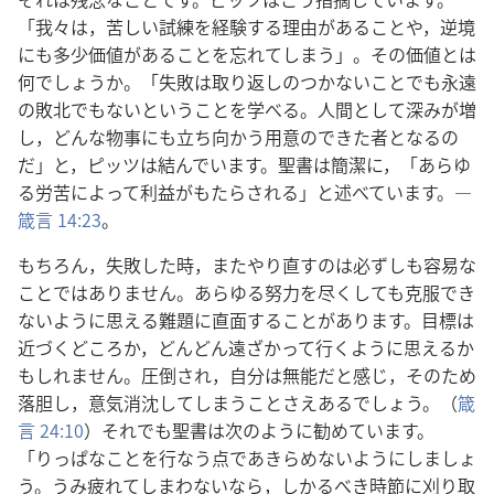
「我々は，苦しい試練を経験する理由があることや，逆境
にも多少価値があることを忘れてしまう」。その価値とは
何でしょうか。「失敗は取り返しのつかないことでも永遠
の敗北でもないということを学べる。人間として深みが増
し，どんな物事にも立ち向かう用意のできた者となるの
だ」と，ピッツは結んでいます。聖書は簡潔に，「あらゆ
る労苦によって利益がもたらされる」と述べています。―
箴言 14:23
。
もちろん，失敗した時，またやり直すのは必ずしも容易な
ことではありません。あらゆる努力を尽くしても克服でき
ないように思える難題に直面することがあります。目標は
近づくどころか，どんどん遠ざかって行くように思えるか
もしれません。圧倒され，自分は無能だと感じ，そのため
落胆し，意気消沈してしまうことさえあるでしょう。（
箴
言 24:10
）それでも聖書は次のように勧めています。
「りっぱなことを行なう点であきらめないようにしましょ
う。
うみ疲れてしまわないなら
，しかるべき時節に刈り取