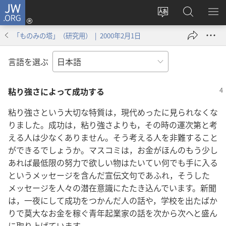
JW.ORG
ロ
サ
JW.ORG
メ
グ
イ
の
ニ
イ
「ものみの塔」（研究用） | 2000年2月1日
ト
検
を
ン
の
索
表
（新
言語を選ぶ
言
示
し
語
い
粘り強さによって成功する
を
タ
変
ブ
粘り強さという大切な特質は，現代めったに見られなくな
え
で
りました。成功は，粘り強さよりも，その時の運次第と考
る
開
える人は少なくありません。そう考える人を非難すること
く）
ができるでしょうか。マスコミは，お金がほんのもう少し
あれば最低限の努力で欲しい物はたいてい何でも手に入る
というメッセージを含んだ宣伝文句であふれ，そうした
メッセージを人々の潜在意識にたたき込んでいます。新聞
は，一夜にして成功をつかんだ人の話や，学校を出たばか
りで莫大なお金を稼ぐ青年起業家の話を次から次へと盛ん
に取り上げています。