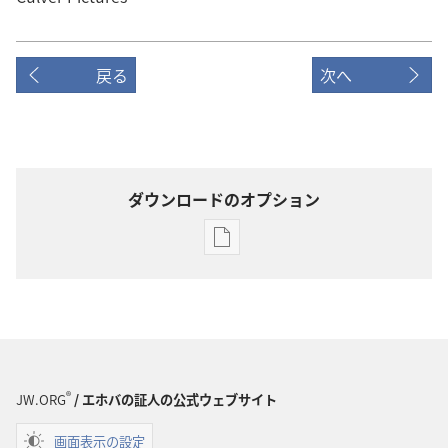
戻る
次へ
ダウンロードのオプション
出
版
物
の
ダ
ウ
ン
®
JW.ORG
/ エホバの証人の公式ウェブサイト
ロー
画面表示の設定