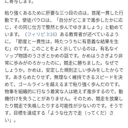
に寄与します。
粘り強くあるために肝要な三つ目の点は，首尾一貫した行
動です。使徒パウロは，「自分がどこまで進歩したかに応
じ，その同じ仕方で整然と歩んでゆきましょう」と勧めて
います。（
フィリピ 3:16
）ある教育者が述べているよう
に，「節度と一貫性は，時たつうちに有意義な結果を生
む」のです。このことをよく示しているのは，有名なイ
ソップ物語のうさぎとかめの話です。かめはうさぎより非
常に歩みがのろかったのに，競走に勝ちました。なぜで
しょうか。かめは，安定した規則正しい歩みをしたからで
す。あきらめたりせず，無理なく維持できるスピードを決
めて，ゴールラインを越えるまで粘り強く歩んだのです。
物事を組織的に行なう着実な人は絶えず進歩するので，動
機付けを失うことがありません。そのため，競走を放棄し
たり競走で失格したりする可能性が少ないのです。そうで
す，目標を達成する「ような仕方で走（ってくだ）さ
い」。