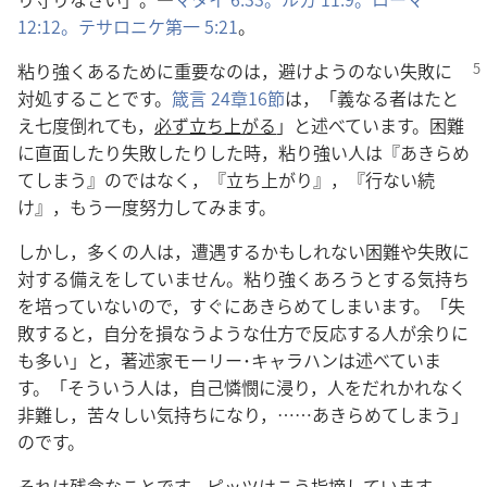
12:12。
テサロニケ第一 5:21
。
粘り強くあるために重要なのは，避けようのない失敗に
対処することです。
箴言 24章16節
は，「義なる者はたと
え七度倒れても，
必ず立ち上がる
」と述べています。困難
に直面したり失敗したりした時，粘り強い人は『あきらめ
てしまう』のではなく，『立ち上がり』，『行ない続
け』，もう一度努力してみます。
しかし，多くの人は，遭遇するかもしれない困難や失敗に
対する備えをしていません。粘り強くあろうとする気持ち
を培っていないので，すぐにあきらめてしまいます。「失
敗すると，自分を損なうような仕方で反応する人が余りに
も多い」と，著述家モーリー･キャラハンは述べていま
す。「そういう人は，自己憐憫に浸り，人をだれかれなく
非難し，苦々しい気持ちになり，……あきらめてしまう」
のです。
それは残念なことです。ピッツはこう指摘しています。