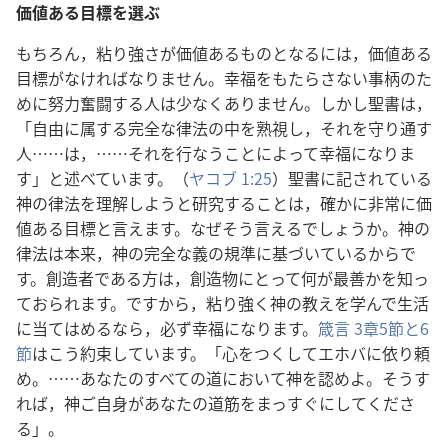
価値ある目標を選ぶ
もちろん，粘り強さが価値あるものとなるには，価値ある
目標がなければなりません。幸福をもたらさない事柄のた
めに努力奮闘する人は少なくありません。しかし聖書は，
「自由に属する完全な律法の中を熟視し，それを守り通す
人……は，……それを行なうことによって幸福になりま
す」と述べています。（
ヤコブ 1:25
）聖書に記されている
神の律法を理解しようと研究することは，確かに非常に価
値ある目標と言えます。なぜそう言えるでしょうか。神の
律法は本来，神の完全な義の規準に基づいているからで
す。創造者である方は，創造物にとって何が最善かを知っ
ておられます。ですから，粘り強く神の教えを学んで生活
に当てはめるなら，必ず幸福になります。
箴言 3章5節と6
節
はこう約束しています。「心をつくしてエホバに依り頼
め。……あなたのすべての道において神を認めよ。そうす
れば，神ご自身があなたの道筋をまっすぐにしてくださ
る」。