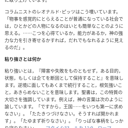
コラムニストのレオナルド･ピッツはこう嘆いています。
「物事を感覚的にとらえることが普通になっている社会で
は，ひとかどの人物になるのはいとも簡単なことのように
思える。……こつを心得ているか，能力があるか，神の強
力な力を引き寄せるかすれば，だれでもなれるように見え
るのだ」。
粘り強さとは何か
粘り強いとは，『障害や失敗をものともせず，ある目的，
状態，もしくは企てを断固として保持すること』を意味し
ます。逆境に面してもあくまで続行すること，根気強いこ
と，あきらめないことを意味します。聖書は，この特質の
大切さを強調しています。例えば，神の言葉は次のように
諭しています。「ですから，王国……をいつも第一に求め
なさい」。「たたきつづけなさい。そうすれば開かれま
す」。「たゆまず祈りなさい」。「りっぱな事柄をしっか
り守りなさい」。―
マタイ 6:33。
ルカ 11:9。
ローマ