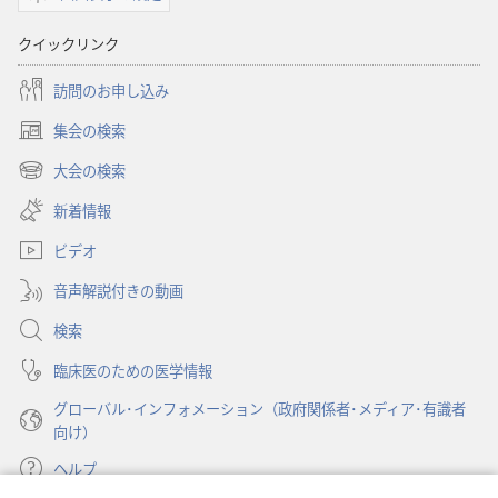
ド
オ
クイックリンク
プ
ショ
訪問のお申し込み
ン
集会の検索
「も
（新
の
し
大会の検索
（新
い
み
し
新着情報
タ
の
い
ブ
塔」
ビデオ
タ
で
ブ
（研
開
音声解説付きの動画
で
究
く）
開
検索
用）
く）
2000
臨床医のための医学情報
年
グローバル･インフォメーション（政府関係者･メディア･有識者
2
向け）
月
ヘルプ
1