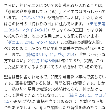
さらに，神とイエスについての知識を取り入れることは，
「永遠の命を意味してい（る）」とイエスはおっしゃって
います。（
ヨハネ 17:3
）聖書預言によれば，わたしたち
はこの体制の「終わりの日」に住んでいます。（
テモテ第
二 3:1-5。
マタイ 24:3-13
）間もなく神の王国，つまり神
の義の政府は，地上の住民に対して支配を行ないます。
（
ダニエル 2:44。
マタイ 6:10
）この政府は従順な人間す
べてのために，かつてない平和や繁栄や健康の時代をもた
らします。（
詩編 37:10，11。
啓示 21:4
）『神は不公平な
方ではない』と
使徒 10章34節
は述べており，実際，こう
した益にあずかるようすべての人が招かれているのです。
聖書は昔に書かれた本で，知恵や意義深い事柄で満ちてい
ます。聖書を理解するには，時間と努力が要ります。しか
し，粘り強く聖書の知識を求め続けるなら，神の助けに
よって理解できるようになります。（
箴言 2:4，5。
ヤコブ
1:5
）確かに学んだ事柄を当てはめるのは，挑戦となる場
合もあるでしょう。考えを調整したり習慣を改めたりしな