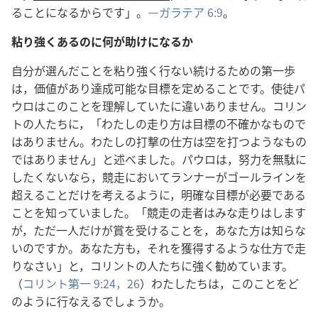
ることになるからです」。―
ガラテア 6:9
。
粘り強くあるのに何が助けになるか
自分が選んだことを粘り強く行ない続けるための第一歩
は，価値があり達成可能な目標を定めることです。使徒パ
ウロはこのことを理解していたに違いありません。コリン
トの人たちに，「わたしの走り方は目標の不確かなもので
はありません。わたしの打撃の仕方は空を打つようなもの
ではありません」と述べました。パウロは，努力を無駄に
したくないなら，競走においてランナーがゴールラインを
超えることだけを考えるように，明確な目標が必要である
ことを知っていました。「競走の走者はみな走りはします
が，ただ一人だけが賞を受けることを，あなた方は知らな
いのですか。あなた方も，それを獲得するような仕方で走
りなさい」と，コリントの人たちに強く勧めています。
（
コリント第一 9:24，
26
）わたしたちは，このことをど
のように行なえるでしょうか。