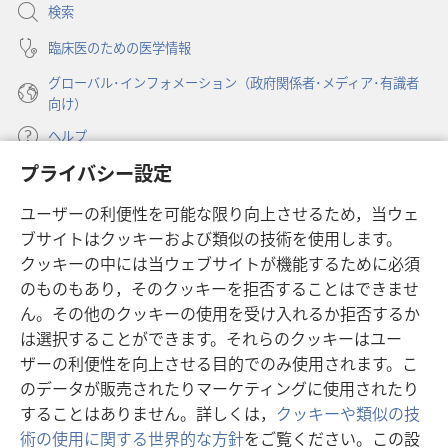
開
検索
月
く）
8
臨床医のための医学情報
日
グローバル･インフォメーション（政府関係者･メディア･有識者
向け）
ヘルプ
プライバシー設定
寄付
（新
ユーザーの利便性を可能な限り向上させるため，当ウェ
し
ブサイトはクッキーおよび類似の技術を使用します。
い
ものみの塔 オンライン・ライブラリー
（新
タ
クッキーの中には当ウェブサイトが機能するために必須
し
ブ
®
のものもあり，そのクッキーを拒否することはできませ
JW Hub
い
（新
で
ん。その他のクッキーの使用を受け入れるか拒否するか
タ
し
開
®
JW Library
は選択することができます。それらのクッキーはユー
ブ
い
く）
で
タ
ザーの利便性を向上させる目的でのみ使用されます。こ
®
Watchtower Library
開
ブ
のデータが販売されたりマーケティングに使用されたり
く）
で
することはありません。詳しくは，
クッキーや類似の技
開
術の使用に関する世界的な方針
をご覧ください。この設
く）