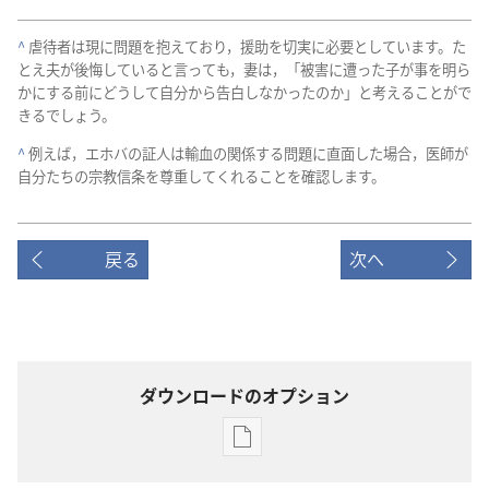
^
虐待
者
は
現に
問題
を
抱え
て
おり，援助
を
切実
に
必要
と
し
て
い
ます。た
とえ
夫
が
後悔
し
て
いる
と
言っ
て
も，妻
は，「被害
に
遭っ
た
子
が
事
を
明ら
か
に
する
前
に
どうして
自分
から
告白
し
なかっ
た
の
か」と
考える
こと
が
で
きる
でしょ
う。
^
例えば，エホバ
の
証人
は
輸血
の
関係
する
問題
に
直面
し
た
場合，医師
が
自分
たち
の
宗教
信条
を
尊重
し
て
くれる
こと
を
確認
し
ます。
戻る
次へ
ダウンロードのオプション
出
版