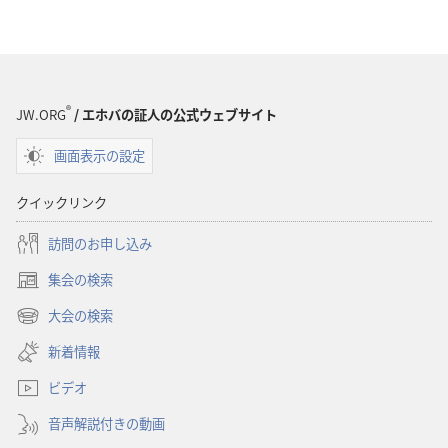
物
の
ダ
ウ
ン
®
JW.ORG
/ エホバの証人の公式ウェブサイト
ロー
画面表示の設定
ド
オ
クイックリンク
プ
ショ
訪問のお申し込み
ン
集会の検索
「目
（新
ざ
し
大会の検索
（新
い
め
し
新着情報
タ
よ！」
い
ブ
1993
ビデオ
タ
で
ブ
年
開
音声解説付きの動画
で
10
く）