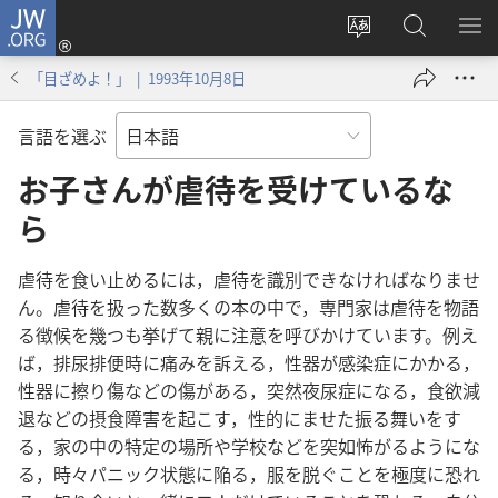
JW.ORG
ロ
サ
JW.ORG
メ
グ
イ
の
ニ
イ
「目ざめよ！」 | 1993年10月8日
ト
検
を
ン
の
索
表
（新
言語を選ぶ
言
示
し
語
お子さんが虐待を受けているな
い
を
タ
ら
変
ブ
え
で
虐待
を
食い止める
に
は，虐待
を
識別
でき
なけれ
ば
なり
ませ
る
開
ん。虐待
を
扱っ
た
数多く
の
本
の
中
で，専門
家
は
虐待
を
物語
く）
る
徴候
を
幾つ
も
挙げ
て
親
に
注意
を
呼びかけ
て
い
ます。例え
ば，排尿
排便
時
に
痛み
を
訴える，性器
が
感染
症
に
かかる，
性器
に
擦り傷
など
の
傷
が
ある，突然
夜尿
症
に
なる，食欲
減
退
など
の
摂食
障害
を
起こす，性的
に
ませ
た振る
舞い
を
す
る，家
の
中
の
特定
の
場所
や
学校
など
を
突如
怖がる
よう
に
な
る，時々
パニック
状態
に
陥る，服
を
脱ぐ
こと
を
極度
に
恐れ