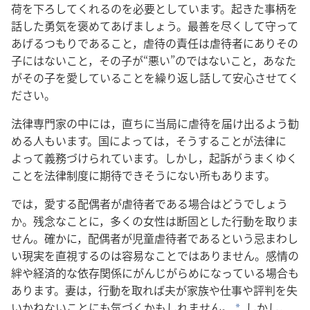
荷
を
下ろし
て
くれる
の
を
必要
と
し
て
い
ます。起き
た
事柄
を
話し
た
勇気
を
褒め
て
あげ
ましょ
う。最善
を
尽くし
て
守っ
て
あげる
つもり
で
ある
こと，虐待
の
責任
は
虐待
者
に
あり
その
子
に
は
ない
こと，その
子
が“悪い”の
で
は
ない
こと，あなた
が
その
子
を
愛し
て
いる
こと
を
繰り返し
話
し
て
安心
さ
せ
て
く
ださい。
法律
専門
家
の
中
に
は，直ちに
当局
に
虐待
を
届け出る
よう
勧
める
人
も
い
ます。国
に
よっ
て
は，そう
する
こと
が
法律
に
よっ
て
義務づけ
られ
て
い
ます。しかし，起訴
が
うまく
ゆく
こと
を
法律
制度
に
期待
でき
そう
に
ない
所
も
あり
ます。
では，愛する
配偶
者
が
虐待
者
で
ある
場合
は
どう
でしょ
う
か。残念
な
こと
に，多く
の
女性
は
断固
と
し
た
行動
を
取り
ま
せ
ん。確か
に，配偶
者
が
児童
虐待
者
で
ある
と
いう
忌まわし
い
現実
を
直視
する
の
は
容易
な
こと
で
は
あり
ませ
ん。感情
の
絆
や
経済
的
な
依存
関係
に
がんじがらめ
に
なっ
て
いる
場合
も
あり
ます。妻
は，行動
を
取れ
ば
夫
が
家族
や
仕事
や
評判
を
失
いかね
ない
こと
に
も
気づく
か
も
しれ
ませ
ん。
しかし，
*