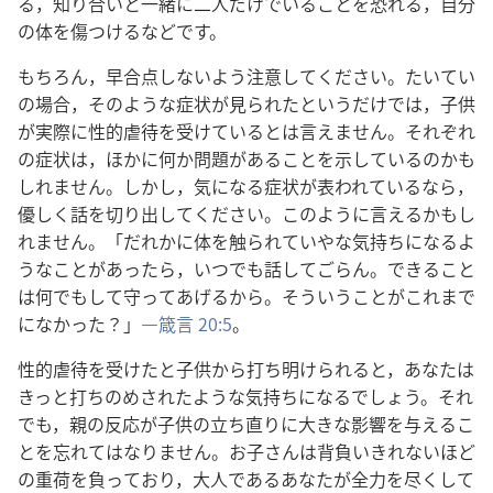
る，知り合い
と
一緒
に
二
人
だけ
で
いる
こと
を
恐れる，自分
の
体
を
傷つける
など
です。
もちろん，早合点
し
ない
よう
注意
し
て
ください。たいてい
の
場合，その
よう
な
症状
が
見
られ
た
と
いう
だけ
で
は，子供
が
実際
に
性的
虐待
を
受け
て
いる
と
は
言え
ませ
ん。それぞれ
の
症状
は，ほか
に
何
か
問題
が
ある
こと
を
示し
て
いる
の
か
も
しれ
ませ
ん。しかし，気
に
なる
症状
が
表われ
て
いる
なら，
優しく
話
を
切り出し
て
ください。この
よう
に
言える
か
も
し
れ
ませ
ん。「だれ
か
に
体
を
触ら
れ
て
いや
な
気持ち
に
なる
よ
う
な
こと
が
あっ
たら，いつ
で
も
話
し
て
ごらん。できる
こと
は
何
で
も
し
て
守っ
て
あげる
から。そういう
こと
が
これ
まで
に
なかっ
た？」―
箴言 20:5
。
性的
虐待
を
受け
た
と
子供
から
打ち明け
られる
と，あなた
は
きっと
打ちのめさ
れ
た
よう
な
気持ち
に
なる
でしょ
う。それ
でも，親
の
反応
が
子供
の
立ち直り
に
大きな
影響
を
与える
こ
と
を
忘れ
て
は
なり
ませ
ん。お子さん
は
背負いきれ
ない
ほど
の
重荷
を
負っ
て
おり，大人
で
ある
あなた
が
全力
を
尽くし
て