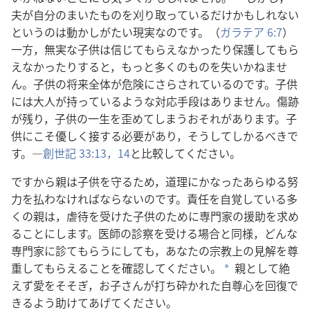
夫
が
自分
の
まい
た
もの
を
刈り取っ
て
いる
だけ
か
も
しれ
ない
と
いう
の
は
動かし
がたい
現実
な
の
です。（
ガラテア 6:7
）
一方，無実
な
子供
は
信じ
て
もらえ
なかっ
たり
保護
し
て
もら
え
なかっ
たり
する
と，もっと
多く
の
もの
を
失いかね
ませ
ん。子供
の
将来
全体
が
危険
に
さらさ
れ
て
いる
の
です。子供
に
は
大人
が
持っ
て
いる
よう
な
対応
手段
は
あり
ませ
ん。傷跡
が
残り，子供
の
一生
を
歪め
て
しまう
おそれ
が
あり
ます。子
供
に
こそ
優しく
接する
必要
が
あり，そう
し
て
しかる
べき
で
す。―
創世記 33:13，14
と
比較
し
て
ください。
ですから
親
は
子供
を
守る
ため，道理
に
かなっ
た
あらゆる
努
力
を
払わ
なけれ
ば
なら
ない
の
です。責任
を
自覚
し
て
いる
多
く
の
親
は，虐待
を
受け
た
子供
の
ため
に
専門
家
の
援助
を
求め
る
こと
に
し
ます。医師
の
診察
を
受ける
場合
と
同様，どんな
専門
家
に
診
て
もらう
に
し
て
も，あなた
の
宗教
上
の
見解
を
尊
重
し
て
もらえる
こと
を
確認
し
て
ください。
親
と
し
て
絶
*
え
ず
愛
を
そそぎ，お子さん
が
打ち砕か
れ
た
自尊
心
を
回復
で
きる
よう
助け
て
あげ
て
ください。