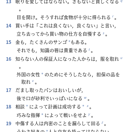
13
眠りを愛してはならない。さもないと貧しくなる
q
。
目を開け。そうすれば食物が十分に得られる
。
r
14
買い手は「これは良くない，良くない」と言い，
立ち去ってから買い物の仕方を自慢する
。
s
15
金も，たくさんのサンゴ
もある。
*
それでも，知識の唇は貴重である
。
t
16
知らない人の保証人になった人からは，服を取れ
u
。
外国の女性
のためにそうしたなら，担保の品を
*
取れ
。
v
17
だまし取ったパンはおいしいが，
後で口が砂利でいっぱいになる
。
w
18
相談
によって計画は成功する
。
x
*
*
巧みな指揮
によって戦いをせよ
。
y
*
19
中傷する人は内密のことを漏らして回る
。
z
うわさ好きの
人と交友を持ってはならない。