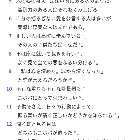
5
人の心の考え
は深い所にある水のようだ。
*
識別力のある人はそれをくみ上げる。
6
自分の揺るぎない愛を公言する人は多いが，
実際に忠実な人はまれである。
7
正しい人は高潔に歩んでいる
。
i
その人の子供たちは幸せだ
。
j
8
王は座に就いて裁きを行い
，
k
よく見て全ての悪をふるい分ける
。
l
9
「私は心を清めた。罪から清くなった」
と誰が言えるだろうか
。
m
10
不正な重りも不正な計量器も
*
エホバにとって忌まわしい
。
n
11
子供でさえ，日々の行動によって，
振る舞いが清く正しいかどうかを知られる
。
o
12
聞く耳と見る目は
どちらもエホバが造った
。
p