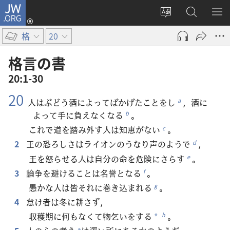
JW.ORG
ロ
サ
JW.ORG
メ
グ
イ
の
ニ
イ
格
20
ト
検
を
ン
の
索
表
（新
格言​の​書
言
示
し
20:1-30
語
い
20
を
タ
人はぶどう酒によってばかげたことをし
，酒に
a
変
ブ
よって手に負えなくなる
。
b
え
で
これで道を踏み外す人は知恵がない
。
c
る
開
2
王の恐ろしさはライオンのうなり声のようで
，
d
く）
王を怒らせる人は自分の命を危険にさらす
。
e
3
論争を避けることは名誉となる
。
f
愚かな人は皆それに巻き込まれる
。
g
4
怠け者は冬に耕さず，
収穫期に何もなくて物乞いをする
。
h
*