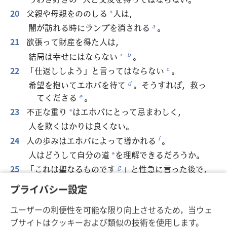
*
20
父親や母親をののしる
人は，
*
闇が訪れる時にランプを消される
。
a
21
欲張って財産を得た人は，
結局は幸せにはならない
。
b
*
22
「仕返ししよう」と言ってはならない
。
c
希望を抱いてエホバを待て
。そうすれば，救っ
d
てくださる
。
e
23
不正な重り
はエホバにとって忌まわしく，
*
人を欺くはかりは良くない。
24
人の歩みはエホバによって導かれる
。
f
人はどうして自分の道
を理解できるだろうか。
*
25
「これは聖なるものです
」と性急に言った後で，
g
誓約した事について考慮するのは，わなとなる
h
プライバシー設定
。
ユーザーの利便性を可能な限り向上させるため，当ウェ
26
賢い王は悪人たちをふるい分け
，
i
ブサイトはクッキーおよび類似の技術を使用します。
彼らの上にローラーを走らせて脱穀する
。
j