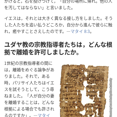
かけると，石を投げつけて，「自分の場所に帰れ。他の人
を汚してはならない」と言いました。
イエスは，それとは大きく異なる接し方をしました。そう
した人たちを追い払うどころか，自分から進んで彼らに触
れ，癒やすことさえしたのです。―
マタイ 8:3
。
ユダヤ教の宗教指導者たちは，どんな根
拠で離婚を許可しましたか。
1世紀の宗教指導者の間に
は，離婚をめぐる論争があ
りました。それで，ある
時，パリサイ人たちはイエ
スを試そうとして，こう尋
ねました。「人が自分の妻
を離婚することは，どんな
根拠による場合でも許され
るのですか」。―
マタイ