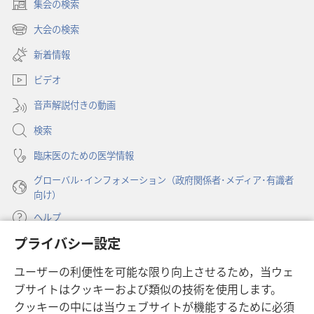
集会の検索
塔」
塔」
（新
聖
聖
し
大会の検索
（新
い
書
書
し
新着情報
タ
生
生
い
ブ
き
き
ビデオ
タ
で
延
延
ブ
開
音声解説付きの動画
で
び
び
く）
開
て
て
検索
く）
き
き
臨床医のための医学情報
た
た
グローバル･インフォメーション（政府関係者･メディア･有識者
歴
歴
向け）
史
史
ヘルプ
プライバシー設定
寄付
（新
ユーザーの利便性を可能な限り向上させるため，当ウェ
し
ブサイトはクッキーおよび類似の技術を使用します。
い
ものみの塔 オンライン・ライブラリー
（新
タ
クッキーの中には当ウェブサイトが機能するために必須
し