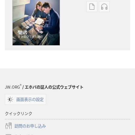
出
オー
版
ディ
物
オ
の
の
ダ
ダ
ウ
ウ
ン
ン
ロー
ロー
ド
ド
オ
オ
プ
プ
®
JW.ORG
/ エホバの証人の公式ウェブサイト
ショ
ショ
画面表示の設定
ン
ン
「も
「も
クイックリンク
の
の
み
み
訪問のお申し込み
の
の