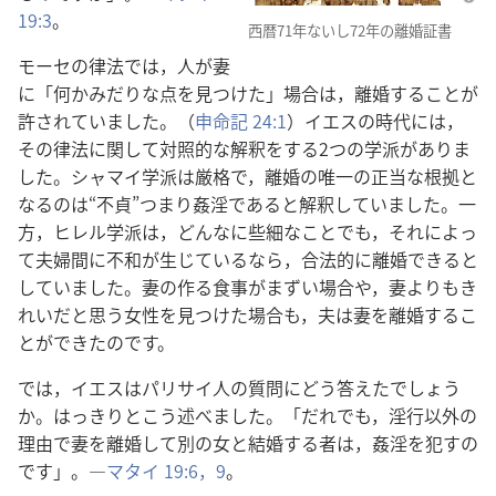
19:3
。
西暦71年ないし72年の離婚証書
モーセの律法では，人が妻
に「何かみだりな点を見つけた」場合は，離婚することが
許されていました。（
申命記 24:1
）イエスの時代には，
その律法に関して対照的な解釈をする2つの学派がありま
した。シャマイ学派は厳格で，離婚の唯一の正当な根拠と
なるのは“不貞”つまり姦淫であると解釈していました。一
方，ヒレル学派は，どんなに些細なことでも，それによっ
て夫婦間に不和が生じているなら，合法的に離婚できると
していました。妻の作る食事がまずい場合や，妻よりもき
れいだと思う女性を見つけた場合も，夫は妻を離婚するこ
とができたのです。
では，イエスはパリサイ人の質問にどう答えたでしょう
か。はっきりとこう述べました。「だれでも，淫行以外の
理由で妻を離婚して別の女と結婚する者は，姦淫を犯すの
です」。―
マタイ 19:6，
9
。