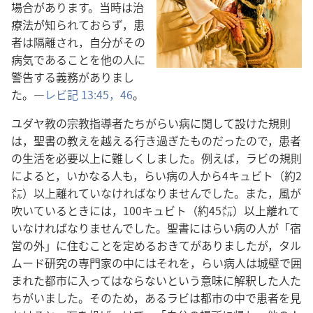
場合があります。当時は治
療法が知られておらず，患
者は隔離され，自分がその
病気であることを他の人に
警告する義務がありまし
た。―
レビ記 13:45，46
。
ユダヤ教の宗教指導者たちがらい病に関して設けた規則
は，聖書の教えを越える行き過ぎたものだったので，患者
の生活を必要以上に難しくしました。例えば，ラビの規則
によると，いかなる人も，らい病の人から4キュビト（約2
㍍）以上離れていなければなりませんでした。また，風が
吹いているときには，100キュビト（約45㍍）以上離れて
いなければなりませんでした。聖書にはらい病の人が「宿
営の外」に住むことを定めるおきてがありましたが，タル
ムード研究の専門家の中にはそれを，らい病人は城壁で囲
まれた都市に入ってはならないという意味に解釈した人た
ちがいました。そのため，あるラビは都市の中で患者を見