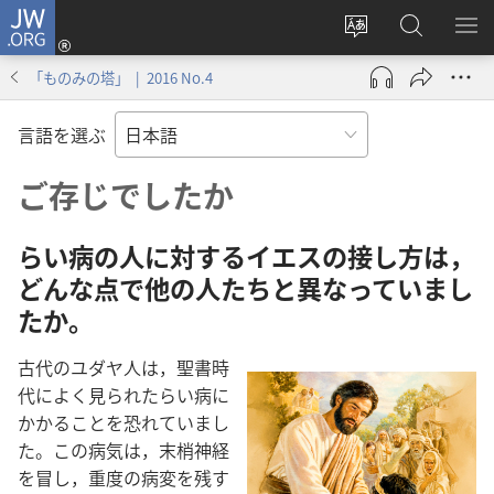
JW.ORG
ロ
サ
JW.ORG
メ
グ
イ
の
ニ
イ
「ものみの塔」 | 2016 No.4
ト
検
を
ン
の
索
表
（新
言語を選ぶ
言
示
し
語
い
ご存じでしたか
を
タ
変
ブ
らい病の人に対するイエスの接し方は，
え
で
どんな点で他の人たちと異なっていまし
る
開
たか。
く）
古代のユダヤ人は，聖書時
代によく見られたらい病に
かかることを恐れていまし
た。この病気は，末梢神経
を冒し，重度の病変を残す