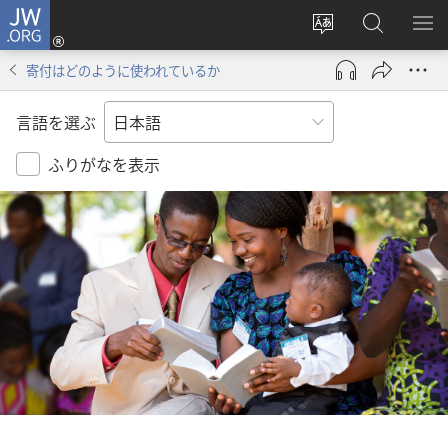
JW.ORG
ロ
サ
JW.ORG
メ
グ
イ
の
ニ
イ
寄付はどのように使われているか
ト
検
を
ン
の
索
表
（新
言語を選ぶ
言
示
し
語
い
ふりがなを表示
を
タ
変
ブ
え
で
る
開
く）