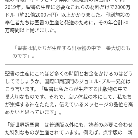
2019
年
，
聖
書
の
生
産
に
必
要
なこれらの
材
料
だけで2000
万
ドル（
約
21
億
2000
万
円
）
以
上
かかりました。
印
刷
施
設
の
奉
仕
者
たちは
聖
書
の
生
産
と
発
送
のために，その
年
合
計
30
万
時
間
以
上
働
きました。
「
聖
書
は
私
たちが
生
産
する
出
版
物
の
中
で
一
番
大
切
なも
のです」。
聖
書
の
生
産
にこれほど
多
くの
時
間
とお
金
をかけるのはどう
してでしょうか。
国
際
印
刷
部
門
のジョエル･ブルー
兄
弟
は
こう
言
います。「
聖
書
は
私
たちが
生
産
する
出
版
物
の
中
で
一
番
大
切
なものです。それで，
良
い
体
裁
の
本
にして，
私
たち
が
崇
拝
する
神
をたたえ，
伝
えているメッセージの
品
位
を
高
めたいと
思
っています」。
「
新
世
界
訳
聖
書
」は
普
通
版
以
外
にも，
読
者
の
必
要
に
合
わせ
た
特
別
なものが
生
産
されています。
例
えば，
点
字
版
の「
新