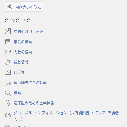
ショ
ショ
画面表示の設定
ン
ン
寄
寄
クイックリンク
付
付
は
は
訪問のお申し込み
ど
ど
集会の検索
の
の
（新
よ
よ
し
大会の検索
（新
い
う
う
し
新着情報
タ
に
に
い
ブ
使
使
ビデオ
タ
で
わ
わ
ブ
開
音声解説付きの動画
で
れ
れ
く）
開
て
て
検索
く）
い
い
臨床医のための医学情報
る
る
グローバル･インフォメーション（政府関係者･メディア･有識者
か
か
向け）