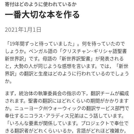
寄付はどのように使われているか
一番大切な本を作る
2021
年
1
月
1日
「19
年
間
ずっと
待
っていました」。
何
を
待
っていたので
しょうか。ベンガル
語
の「クリスチャン･ギリシャ
語
聖
書
新
世
界
訳
」です。
母
語
の「
新
世
界
訳
聖
書
」が
発
表
される
と，
大
勢
の
人
が
同
じような
感
想
を
言
います。では，「
新
世
界
訳
」の
翻
訳
と
生
産
はどのように
行
われているのでしょう
か。
まず，
統
治
体
の
執
筆
委
員
会
の
指
示
の
下
，
翻
訳
チームが
編
成
されます。
聖
書
の
翻
訳
にはどれくらいの
期
間
がかかります
か。ニューヨーク
州
ウォーウィックの
翻
訳
サービス
部
門
で
奉
仕
するニコラス･アラディス
兄
弟
はこう
話
しています。
「いろんな
要
素
が
関
係
しています。プロジェクトで
奉
仕
で
きる
翻
訳
者
がどれくらいいるか，
言
語
がどれほど
複
雑
か，