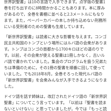
世
界
訳
聖
書
」は10の
言
語
で
入
手
できます。
点
字
版
の
聖
書
1
巻
を
打
ち
出
すのに8
時
間
かかることもあります。
本
に
厚
み
があるので，
全
巻
を
書
棚
に
並
べると2.3メートルにもなり
ます。また，ペーパーカバーの
本
しか
持
ち
込
めない
刑
務
所
にいる
受
刑
者
のための
聖
書
も
生
産
しています。
「
新
世
界
訳
聖
書
」は
読
者
に
大
きな
影
響
を
与
えます。コンゴ
民
主
共
和
国
のトンブという
場
所
にはルバ
語
の
会
衆
がありま
す。トンブはコンゴの
首
都
から1700キロほどの
道
のりで
す。
以
前
，その
会
衆
が
使
える
聖
書
は1
冊
しかなく，
古
いル
バ
語
で
書
かれていました。
集
会
のプログラムを
扱
う
兄
弟
た
ちは
準
備
のために，その1
冊
の
聖
書
を
順
番
に
回
して
使
って
いました。でも2018
年
8
月
，
全
巻
そろった
現
代
ルバ
語
の
「
新
世
界
訳
聖
書
」を
会
衆
みんなが
入
手
できるようになりま
した。
ドイツ
語
を
話
す
姉
妹
は，
改
訂
されたドイツ
語
の「
新
世
界
訳
聖
書
」についてこう
言
っています。「
以
前
は『
聖
書
を
読
ま
ないといけない』と
思
っていましたが，
今
では『もっと
読