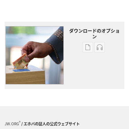
ダウンロードのオプショ
ン
出
オー
版
ディ
物
オ
の
の
ダ
ダ
ウ
ウ
ン
ン
ロー
ロー
ド
ド
オ
オ
プ
プ
®
JW.ORG
/ エホバの証人の公式ウェブサイト