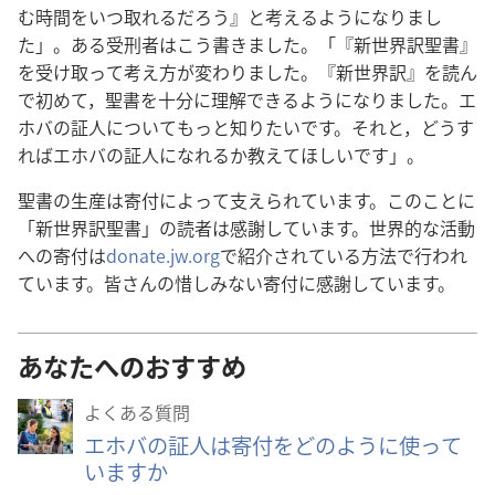
む
時
間
をいつ
取
れるだろう』と
考
えるようになりまし
た」。ある
受
刑
者
はこう
書
きました。「『
新
世
界
訳
聖
書
』
を
受
け
取
って
考
え
方
が
変
わりました。『
新
世
界
訳
』を
読
ん
で
初
めて，
聖
書
を
十
分
に
理
解
できるようになりました。エ
ホバの
証
人
についてもっと
知
りたいです。それと，どうす
ればエホバの
証
人
になれるか
教
えてほしいです」。
聖
書
の
生
産
は
寄
付
によって
支
えられています。このことに
「
新
世
界
訳
聖
書
」の
読
者
は
感
謝
しています。
世
界
的
な
活
動
への
寄
付
は
donate.jw.org
で
紹
介
されている
方
法
で
行
われ
ています。
皆
さんの
惜
しみない
寄
付
に
感
謝
しています。
あなたへのおすすめ
よくある質問
エホバの証人は寄付をどのように使って
いますか