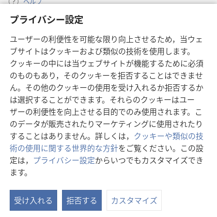
ヘルプ
プライバシー設定
寄付
（新
ユーザーの利便性を可能な限り向上させるため，当ウェ
し
ブサイトはクッキーおよび類似の技術を使用します。
い
ものみの塔 オンライン・ライブラリー
（新
タ
クッキーの中には当ウェブサイトが機能するために必須
し
ブ
®
のものもあり，そのクッキーを拒否することはできませ
JW Hub
い
（新
で
ん。その他のクッキーの使用を受け入れるか拒否するか
タ
し
開
®
JW Library
は選択することができます。それらのクッキーはユー
ブ
い
く）
で
タ
ザーの利便性を向上させる目的でのみ使用されます。こ
®
Watchtower Library
開
ブ
のデータが販売されたりマーケティングに使用されたり
く）
で
することはありません。詳しくは，
クッキーや類似の技
開
術の使用に関する世界的な方針
をご覧ください。この設
く）
定は，
プライバシー設定
からいつでもカスタマイズでき
Copyright
© 2026 Watch Tower Bible and Tract Society of Pennsylvania.
ます。
利用規約
|
プライバシーに関する方針
|
プライバシー設定
受け入れる
拒否する
カスタマイズ