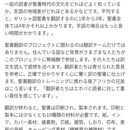
一
般
の
読
者
が
聖
書
時
代
の
文
化
をどれほどよく
知
っている
か，
言
語
の
地
域
差
がどれほどあるかなどです。
平
均
する
と，ギリシャ
語
聖
書
を
翻
訳
するのに1
年
から3
年
，
聖
書
全
体
では4
年
かそれ
以
上
かかります。
手
話
の
場
合
はもっと
長
い
時
間
がかかります」。
聖
書
翻
訳
のプロジェクトに
関
わるのは
翻
訳
チームだけでは
ありません。
住
んでいる
国
など
背
景
がさまざまな
人
たちが
このプロジェクトに
無
報
酬
で
参
加
します。その
人
たちは
訳
文
を
読
んで
感
想
を
述
べます。
翻
訳
者
たちは
寄
せられた
意
見
を
参
考
に，
正
確
で
分
かりやすく
心
に
響
く
訳
の
聖
書
に
仕
上
げ
ます。
聖
書
翻
訳
のトレーニングに
携
わる
南
アフリカの
兄
弟
はこう
言
います。「
翻
訳
者
たちはエホバと
読
者
に
対
して
重
い
責
任
を
感
じています」。
翻
訳
が
終
わると，
聖
書
は
印
刷
され，
製
本
されます。
印
刷
と
製
本
には
少
なくとも10
種
類
の
材
料
が
必
要
です。
紙
，イン
ク，カバー
素
材
，
接
着
剤
，
芯
紙
，
銀
箔
，しおり，
花
布
，
表
紙
の
背
紙
，キャッピング
素
材
（
繊
維
質
の
補
強
材
）です。