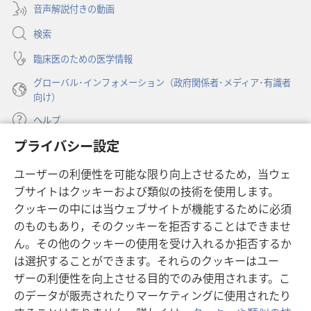
開
音声解説付きの動画
で
く）
開
検索
く）
臨床医のための医学情報
グローバル･インフォメーション（政府関係者･メディア･有識者
向け）
ヘルプ
プライバシー設定
寄付
（新
ユーザーの利便性を可能な限り向上させるため，当ウェ
し
ブサイトはクッキーおよび類似の技術を使用します。
い
ものみの塔 オンライン・ライブラリー
（新
タ
クッキーの中には当ウェブサイトが機能するために必須
し
ブ
®
のものもあり，そのクッキーを拒否することはできませ
JW Hub
い
（新
で
ん。その他のクッキーの使用を受け入れるか拒否するか
タ
し
開
®
JW Library
ブ
は選択することができます。それらのクッキーはユー
い
く）
で
タ
ザーの利便性を向上させる目的でのみ使用されます。こ
®
Watchtower Library
開
ブ
のデータが販売されたりマーケティングに使用されたり
く）
で