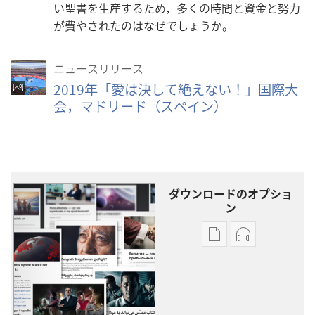
い聖書を生産するため，多くの時間と資金と努力
が費やされたのはなぜでしょうか。
ニュースリリース
2019年「愛は決して絶えない！」国際大
会，マドリード（スペイン）
ダウンロードのオプショ
ン
出
オー
版
ディ
物
オ
の
の
ダ
ダ