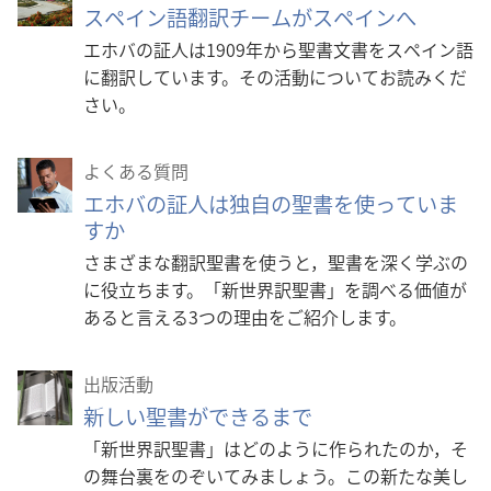
ロー
スペイン語翻訳チームがスペインへ
ド
エホバの証人は1909年から聖書文書をスペイン語
オ
に翻訳しています。その活動についてお読みくだ
プ
さい。
ショ
ン
よくある質問
エホバの証人は独自の聖書を使っていま
すか
さまざまな翻訳聖書を使うと，聖書を深く学ぶの
に役立ちます。「新世界訳聖書」を調べる価値が
あると言える3つの理由をご紹介します。
出版活動
新しい聖書ができるまで
「新世界訳聖書」はどのように作られたのか，そ
の舞台裏をのぞいてみましょう。この新たな美し