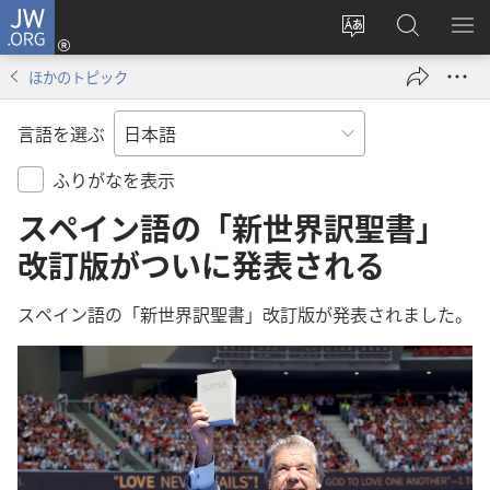
JW.ORG
ロ
サ
JW.ORG
メ
グ
イ
の
ニ
イ
ほかのトピック
ト
検
を
ン
の
索
表
（新
言語を選ぶ
言
示
し
語
い
ふりがなを表示
を
タ
スペイン語の「新世界訳聖書」
変
ブ
改訂版がついに発表される
え
で
る
開
スペイン
語
の「
新
世
界
訳
聖
書
」
改
訂
版
が
く）
発
表
されました。