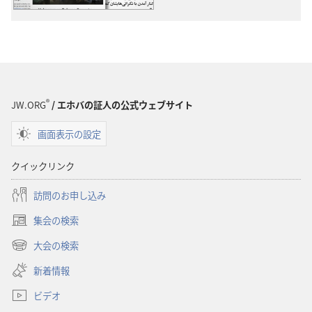
ウ
ウ
ン
ン
ロー
ロー
ド
ド
オ
オ
プ
プ
®
JW.ORG
/ エホバの証人の公式ウェブサイト
ショ
ショ
画面表示の設定
ン
ン
ほ
ほ
クイックリンク
か
か
の
の
訪問のお申し込み
ト
ト
集会の検索
ピッ
ピッ
（新
ク
ク
し
大会の検索
（新
い
し
新着情報
タ
い
ブ
ビデオ
タ
で
ブ