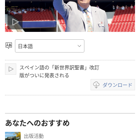
ビ
デ
言
語
オ
を
スペイン語の「新世界訳聖書」改訂
選
を
再
版がついに発表される
択
生
ダウンロード
再
ビ
デ
生
オ
の
ダ
あなたへのおすすめ
ウ
ン
出版活動