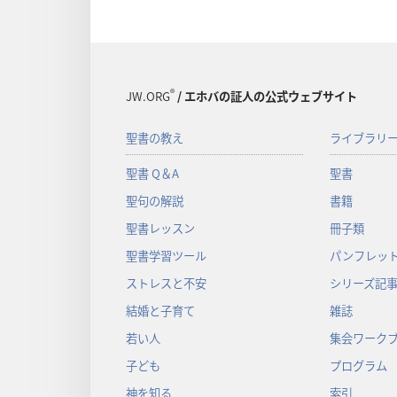
®
JW.ORG
/ エホバの証人の公式ウェブサイト
聖書の教え
ライブラリ
聖書 Q＆A
聖書
聖句の解説
書籍
聖書レッスン
冊子類
聖書学習ツール
パンフレット
ストレスと不安
シリーズ記
結婚と子育て
雑誌
若い人
集会ワーク
子ども
プログラム
神を知る
索引