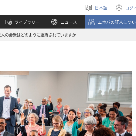
日本語
ログ
言
（
語
し
ライブラリー
ニュース
エホバの証人につい
を
い
選
タ
証人の会衆はどのように組織されていますか
ぶ
ブ
で
開
く