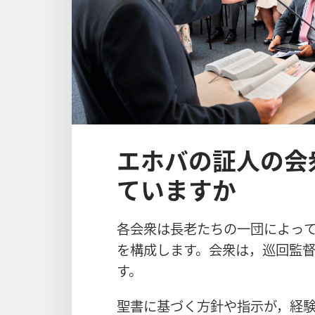
エホバの証人の会
ていますか
各
会
衆
は
長
老
たちの
一
団
によっ
を
構
成
します。
会
衆
は，
巡
回
監
す。
聖
書
に
基
づく
方
針
や
指
示
が，
経