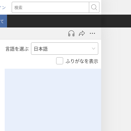
イン
新
検
索
て
言語を選ぶ
）
ふりがなを表示