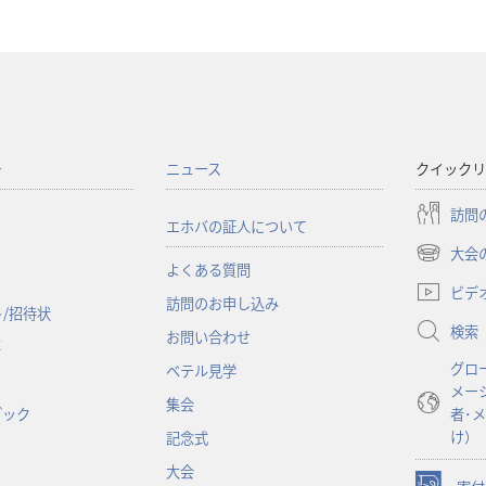
ー
ニュース
クイックリ
訪問
エホバの証人について
大会
（新
よくある質問
し
ビデ
訪問のお申し込み
い
/招待状
検索
タ
お問い合わせ
事
ブ
グロ
ベテル見学
で
メー
開
集会
ブック
者･
く）
け）
記念式
大会