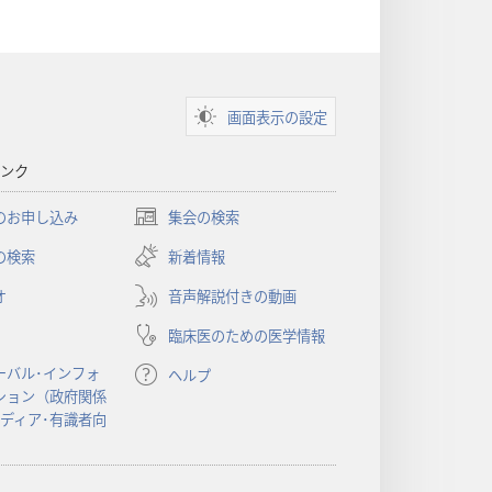
画面表示の設定
ンク
のお申し込み
集会の検索
（新
し
の検索
新着情報
い
オ
音声解説付きの動画
タ
ブ
臨床医のための医学情報
で
開
ーバル･インフォ
ヘルプ
く）
ション（政府関係
メディア･有識者向