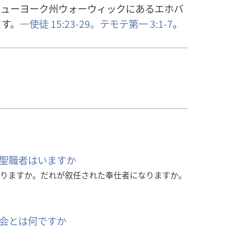
ニューヨーク
州
ウォーウィックにあるエホバ
ます。―
使
徒
15:23-29。
テモテ
第
一
3:1-7
。
聖職者はいますか
りますか。だれが叙任された奉仕者になりますか。
会とは何ですか