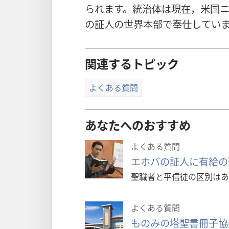
られます。
統
治
体
は
現
在
，
米
国
の
証
人
の
世
界
本
部
で
奉
仕
してい
関連するトピック
よくある質問
あなたへのおすすめ
よくある質問
エホバの証人に有給の
聖職者と平信徒の区別はあ
よくある質問
ものみの塔聖書冊子協