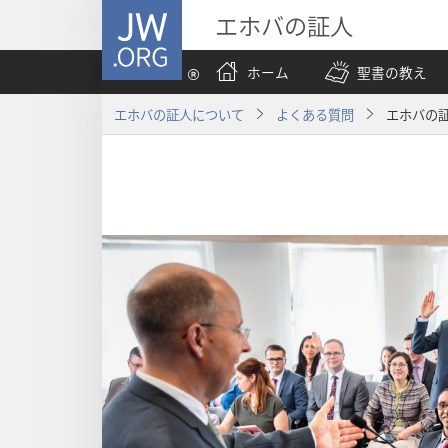
JW.ORG
エホバの証人
ホーム
聖書の教え
エホバの証人について
よくある質問
エホバの