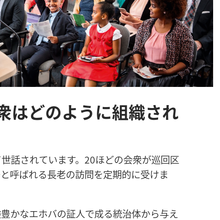
衆はどのように組織され
て
世
話
されています。20ほどの
会
衆
が
巡
回
区
督
と
呼
ばれる
長
老
の
訪
問
を
定
期
的
に
受
けま
験
豊
かなエホバの
証
人
で
成
る
統
治
体
から
与
え